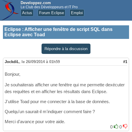
Developpez.com
Le Club des Développeurs et IT Pro
Actus
Forum Eclipse
Emploi
Eclipse
:
Afficher une fenêtre de script SQL dans
Eclipse avec Toad
Répondre à la discussion
JockdiL
,
le 26/09/2014 à 01h59
#1
Bonjour,
Je souhaiterais afficher une fenêtre qui me permette dexécuter
des requêtes et en afficher les résultats dans Eclipse.
J'utilise Toad pour me connecter à la base de données.
Quelqu'un saurait-il m'indiquer comment faire ?
Merci d'avance pour votre aide.
0
0