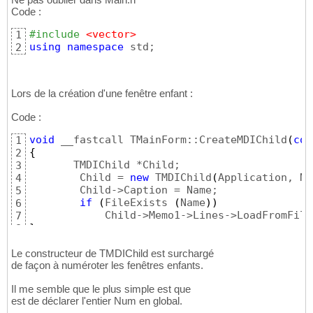
Code :
#include
 <vector>
1
using
namespace
 std;
2
Lors de la création d'une fenêtre enfant :
Code :
void
 __fastcall TMainForm::CreateMDIChild
(
con
1
{
2
       TMDIChild *Child;

3
        Child = 
new
 TMDIChild
(
Application, Nu
4
        Child->Caption = Name;

5
if
(
FileExists 
(
Name
)
)
6
            Child->Memo1->Lines->LoadFromFile
7
}
8
Le constructeur de TMDIChild est surchargé
de façon à numéroter les fenêtres enfants.
Il me semble que le plus simple est que
est de déclarer l'entier Num en global.