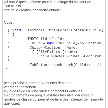
j'ai oublié quelquechose pour le stockage du pointeur de
TMDIChild
lors de la création de fenêtre enfant :
Code :
void
 __fastcall TMainForm::CreateMDIChild
(
co
1
{
2
       TMDIChild *Child; 

3
        Child = 
new
 TMDIChild
(
Application, N
4
        Child->Caption = Name; 

5
if
(
FileExists 
(
Name
)
)
6
            Child->Memo1->Lines->LoadFromFil
7
8
        TabEnfants.push_back
(
Child
)
;   
// !!
9
10
}
11
petite précision comme vous êtes débutant,
vector est conteneur.
Il y a de l'aide en ligne sur les conteneurs dans les
environnements de prog. C'est très très utile, car c'est un
modèle de classe qui permet de faire des tableaux de n'importe
quel objet.