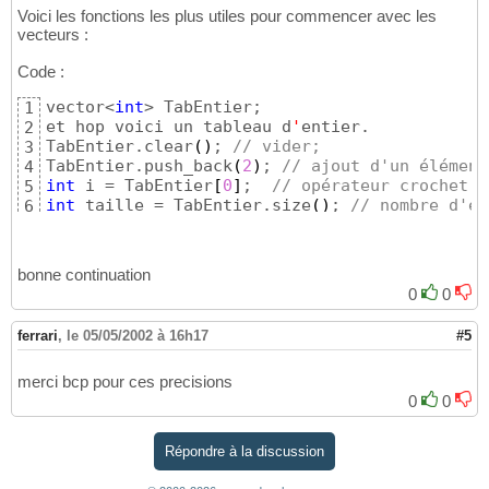
Voici les fonctions les plus utiles pour commencer avec les
vecteurs :
Code :
vector<
int
> TabEntier;

1
et hop voici un tableau d
'
entier.

2
TabEntier.clear
(
)
; 
// vider;
3
TabEntier.push_back
(
2
)
; 
// ajout d'un élément
4
int
 i = TabEntier
[
0
]
;  
// opérateur crochet p
5
int
 taille = TabEntier.size
(
)
; 
// nombre d'él
6
bonne continuation
0
0
ferrari
,
le 05/05/2002 à 16h17
#5
merci bcp pour ces precisions
0
0
Répondre à la discussion