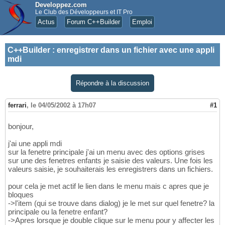
Developpez.com
Le Club des Développeurs et IT Pro
Actus
Forum C++Builder
Emploi
C++Builder
:
enregistrer dans un fichier avec une appli
mdi
Répondre à la discussion
ferrari
,
le 04/05/2002 à 17h07
#1
bonjour,
j'ai une appli mdi
sur la fenetre principale j'ai un menu avec des options grises
sur une des fenetres enfants je saisie des valeurs. Une fois les
valeurs saisie, je souhaiterais les enregistrers dans un fichiers.
pour cela je met actif le lien dans le menu mais c apres que je
bloques
->l'item (qui se trouve dans dialog) je le met sur quel fenetre? la
principale ou la fenetre enfant?
->Apres lorsque je double clique sur le menu pour y affecter les