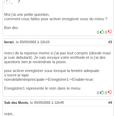
}
7
}
8
Moi j'ai une petite question,
comment vous faîtes pour activer enregisrer sous du menu ?
Bon dev
0
0
ferrari
,
le 05/05/2002 à 12h10
#3
merci de la reponse meme si j'ai pas tout compris (desole masi
je suis debutant). Je vais essaye votre emthode et si j'ai des
questions ben je reviendrais la poser.
pour activer enregistrer sous lorsque la fenetre adequate
s'ouvre je tape
nomdelafentreprincipale->Enregistrer1->Enable=true;
Enregistrer1 represente le nom dans le menu
0
0
Seb des Monts
,
le 05/05/2002 à 12h49
#4
oups,