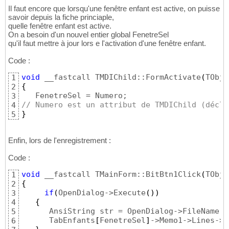
Il faut encore que lorsqu'une fenêtre enfant est active, on puisse
savoir depuis la fiche princiaple,
quelle fenêtre enfant est active.
On a besoin d'un nouvel entier global FenetreSel
qu'il faut mettre à jour lors e l'activation d'une fenêtre enfant.
Code :
void
 __fastcall TMDIChild::FormActivate
(
TObje
1
{
2
3
// Numero est un attribut de TMDIChild (décla
4
}
5
Enfin, lors de l'enregistrement :
Code :
void
 __fastcall TMainForm::BitBtn1Click
(
TObje
1
{
2
if
(
OpenDialog->Execute
(
)
)
3
{
4
      AnsiString str = OpenDialog->FileName;

5
      TabEnfants
[
FenetreSel
]
->Memo1->Lines->S
6