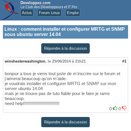
Developpez.com
Le Club des Développeurs et IT Pro
Actus
Forum Linux
Emploi
Linux
:
comment installer et configurer MRTG et SNMP
sous ubuntu server 14.04
Répondre à la discussion
winshesterwashington
,
le 25/06/2014 à 21h21
#1
bonjour a tous je viens tout juste de m'inscrire sur le forum et
j'aimerai beaucoup qu'on m'aide.
je voudrais installer et configurer MRTG et SNMP sur mon
server ubuntu 14.04
mais je ne trouve pas de tuto fiable pour le faire je rame
beaucoup.
need help!!!!!!!!!!!!!!!!!!!!!!!!!!!!!!!
0
0
Répondre à la discussion