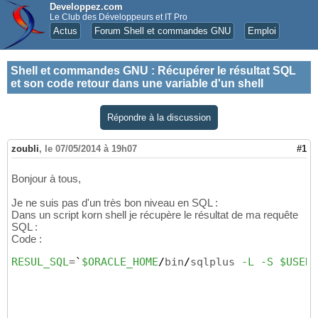
Developpez.com
Le Club des Développeurs et IT Pro
Actus
Forum Shell et commandes GNU
Emploi
Shell et commandes GNU
:
Récupérer le résultat SQL
et son code retour dans une variable d'un shell
Répondre à la discussion
zoubli
,
le 07/05/2014 à 19h07
#1
Bonjour à tous,
Je ne suis pas d'un très bon niveau en SQL :
Dans un script korn shell je récupère le résultat de ma requête
SQL :
Code :
RESUL_SQL
=
`
$ORACLE_HOME
/
bin
/
sqlplus 
-L
-S
$USERS