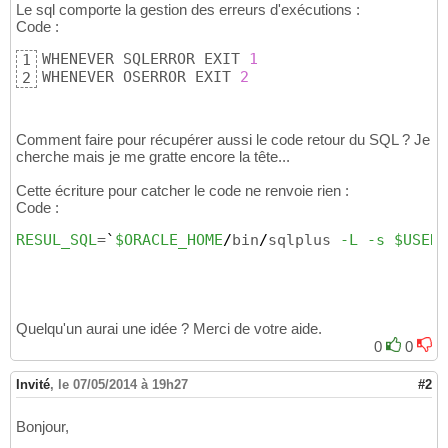
Le sql comporte la gestion des erreurs d'exécutions :
Code :
WHENEVER SQLERROR EXIT 
1
1
WHENEVER OSERROR EXIT 
2
2
Comment faire pour récupérer aussi le code retour du SQL ? Je
cherche mais je me gratte encore la tête...
Cette écriture pour catcher le code ne renvoie rien :
Code :
RESUL_SQL
=
`
$ORACLE_HOME
/
bin
/
sqlplus 
-L
-s
$USERS
Quelqu'un aurai une idée ? Merci de votre aide.
0
0
Invité
,
le 07/05/2014 à 19h27
#2
Bonjour,