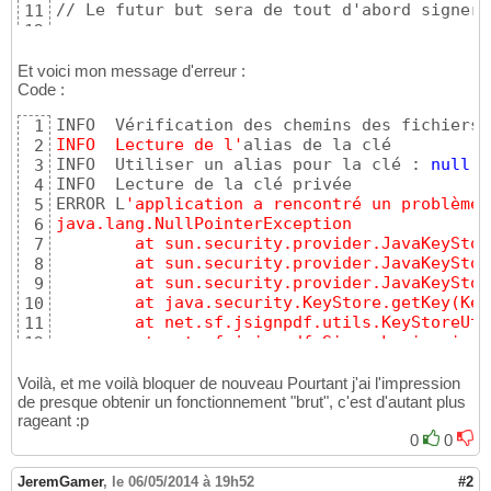
// Le futur but sera de tout d'abord signer 
11
12
		final Path dir = chemin.getParent();        // on prend le répertoire du fichier infile

13
                Path dirout = cheminout.getP
14
Et voici mon message d'erreur :
Code :
15
		WatchService watcher = FileSystems.getDefault().newWatchService();

16
INFO  Vérification des chemins des fichiers 
1
17
INFO  Lecture de l'
alias de la clé

2
		WatchKey key = dir.register(watcher,

18
INFO  Utiliser un alias pour la clé : 
null
3
	    		StandardWatchEventKinds.ENTRY_CREATE);

19
INFO  Lecture de la clé privée

4
20
ERROR L
'application a rencontré un problème.
5
21
java.lang.NullPointerException
6
		for (; {

22
	at sun.security.provider.JavaKeySto
7
23
	at sun.security.provider.JavaKeySto
8
24
	at sun.security.provider.JavaKeySto
9
25
	at java.security.KeyStore.getKey(Ke
10
		    try {

26
	at net.sf.jsignpdf.utils.KeyStoreUt
11
		        key = watcher.take();

27
	at net.sf.jsignpdf.SignerLogic.sign
12
		    } catch (InterruptedException x) {

28
	at net.sf.jsignpdf.test.main(test.j
13
		        return;

29
INFO  Opération terminée. Echec de la signat
14
Voilà, et me voilà bloquer de nouveau Pourtant j'ai l'impression
		    }

30
de presque obtenir un fonctionnement "brut", c'est d'autant plus
31
rageant :p
		    for (WatchEvent<?> event: key.pollEvents()) {

32
0
0
		        WatchEvent.Kind<?> kind = event.kind();

33
34
JeremGamer
,
le 06/05/2014 à 19h52
#2
35