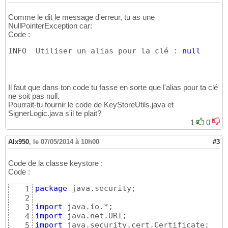
		        WatchEvent<Path> ev = (WatchEvent<Path>)event;

36
		        Path filename = ev.context();

37
Comme le dit le message d'erreur, tu as une
                String type = Files.probeCon
38
NullPointerException car:
		        try {

39
Code :
		            Path child = dir.resolve(filename);

40
INFO  Utiliser un alias pour la clé : 
null
		            if (!Files.probeContentType(child).equals("application/pdf")) {		          

41
		                System.err.format("New file '%s'" +

42
		                    " is not a pdf application file.%n", filename);

43
		                continue;		               		              

44
Il faut que dans ton code tu fasse en sorte que l'alias pour ta clé
		           }

45
ne soit pas null.
		        } catch (IOException x) {

46
Pourrait-tu fournir le code de KeyStoreUtils.java et
		            System.err.println(x);

47
SignerLogic.java s'il te plait?
48
1
0
		            continue;

49
		        }

50
Alx950
,
le 07/05/2014 à 10h00
#3
51
System.out.println("Le fichier est : " + dir
52
53
Code de la classe keystore :
Path FileOut = Paths.get(dirout+ "\\" + file
54
Code :
System.out.println("Le fichier Out est : " +
55
package
 java.security;

1
56
2
Path FileIn = Paths.get(dir+ "\\" + filename)
57
import
3
System.out.println("Le fichier In est : " + 
58
import
4
59
import
5
BasicSignerOptions options = new BasicSigner
60