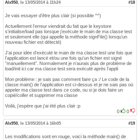
         * If a clone of the array is crea
304
import
 javax.swing.WindowConstants;

15
     * the keystore data could not be store
285
Alx950
,
le 13/05/2014 à 11h24
#18
				RenderMo
266
         * responsibility to zero out the 
305
16
     */
286
if
(
renderM
267
         * after it is no longer needed.
306
import
17
public
final
void
 store
(
OutputStream st
287
Je vais essayer d'être plus clair (si possible ^^)
				
268
         *
307
import
18
throws
 KeyStoreException, IOExcepti
288
				
269
         * 
@see
 #destroy
(
)
308
import
19
            CertificateException

289
Actuellement l'erreur viendrait du fait que le keystore
					renderMode = RenderMode.DESCRIPTION_ONLY;

270
         * 
@return
 the password, which may
309
import
20
{
290
s'initialise/load pas lorsque j'exécute le main de ma classe test
}
271
         * 
@exception
 IllegalStateExceptio
310
import
 net.sf.jsignpdf.utils.PKCS11Utils;

21
if
(
!initialized
)
{
291
et seulement elle (qui appelle la méthode signFile() lorsqu'un
				sap.setRen
272
         *              been cleared 
(
dest
311
22
throw
new
 KeyStoreException
(
"Un
292
nouveau fichier est détecté)
				LOGGER.info
273
         */
312
import
23
}
293
				sap.setVi
274
public
synchronized
char
[
]
 getPass
313
import
24
J'ai pour idée d'exécuté le main de ma classe test une fois que
        keyStoreSpi.engineStore
(
stream, pas
294
275
if
(
destroyed
)
{
314
import
25
l'application est lancé et/ou une fois qu'un fichier est signé
}
295
276
throw
new
 IllegalStateExce
315
import
26
"manuellement". Normalement je n'aurais plus de problème de
296
}
277
}
316
import
27
load/init ici car ma classe test sera exécuté après l'appli
/**
297
278
return
 password;

317
import
28
     * Stores this keystore using the given
298
			LOGGER.info
(
RES.get
279
}
318
Mon problème : je sais pas comment faire ça :/ Le code de la
import
29
     *
299
final
 PdfSignature 
280
classe main() de l'application est ci-dessus et je ne sais pas où
319
import
 org.apache.log4j.Logger;

30
     * 
@param
 param
 the 
{
@code
 LoadStorePar
300
if
(
!StringUtils.is
281
appeler ma classe test dans ce code, ou si je dois faire un
/**
320
31
     *          that specifies how to store
301
				dic.setRea
282
copié/coller et supprimer ma classe
         * Clears the password.
321
/**
32
     *          which may be 
{
@code
 null
}
302
}
283
         *
322
 * JSignPdf main class - it either process 
33
     *
303
if
(
!StringUtils.is
Voilà, j'espère que j'ai été plus clair :p
284
         * 
@exception
 DestroyFailedExcepti
323
 * given, sets system Look&Feel and creates
34
     * 
@exception
 IllegalArgumentException 
304
				dic.setLoc
285
0
0
         *      to clear the password
324
 * 
35
     *          
{
@code
 LoadStoreParameter
}
305
}
286
         */
325
 * 
@author
 Josef Cacek
36
     *          input is not recognized
306
if
(
!StringUtils.is
287
Alx950
,
le 13/05/2014 à 16h05
public
synchronized
void
 destroy
#19
(
)
326
 */
37
     * 
@exception
 KeyStoreException if the 
307
				dic.setCon
288
            destroyed = 
true
;

327
public
class
 Signer 
{
38
     *          
(
loaded
)
308
}
289
if
(
password != 
null
)
{
328
39
Les modifications sont en rouge, voici la méthode main() de
     * 
@exception
 IOException if there was 
309
			dic.setDate
(
new
 Pdf
290