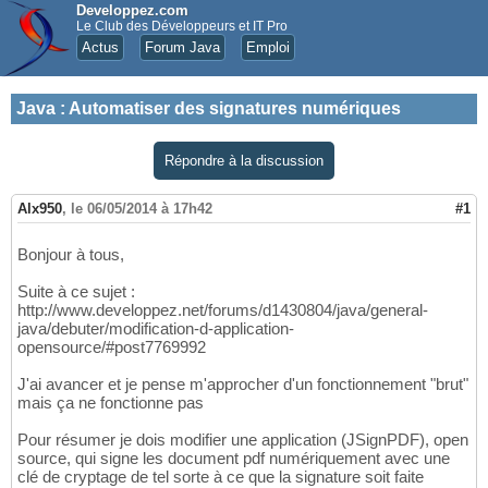
Developpez.com
Le Club des Développeurs et IT Pro
Actus
Forum Java
Emploi
Java
:
Automatiser des signatures numériques
Répondre à la discussion
Alx950
,
le 06/05/2014 à 17h42
#1
Bonjour à tous,
Suite à ce sujet :
http://www.developpez.net/forums/d1430804/java/general-
java/debuter/modification-d-application-
opensource/#post7769992
J'ai avancer et je pense m'approcher d'un fonctionnement "brut"
mais ça ne fonctionne pas
Pour résumer je dois modifier une application (JSignPDF), open
source, qui signe les document pdf numériquement avec une
clé de cryptage de tel sorte à ce que la signature soit faite