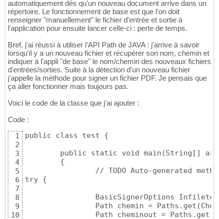
automatiquement dés qu'un nouveau document arrive dans un
répertoire. Le fonctionnement de base est que l'on doit
renseigner "manuellement" le fichier d'entrée et sortie à
l'application pour ensuite lancer celle-ci : perte de temps.
Bref, j'ai réussi à utiliser l'API Path de JAVA : j'arrive à savoir
lorsqu'il y a un nouveau fichier et récupérer son nom, chemin et
indiquer à l'appli "de base" le nom/chemin des nouveaux fichiers
d'entrées/sorties. Suite à la détection d'un nouveau fichier
j'appelle la méthode pour signer un fichier PDF. Je pensais que
ça aller fonctionner mais toujours pas.
Voici le code de la classe que j'ai ajouter :
Code :
public class test {

1
2
	public static void main(String[] args)

3
	{

4
		// TODO Auto-generated method stub

5
try {

6
7
		BasicSignerOptions Infiletest = new BasicSignerOptions();     // On appelle la classe basicsigneroptions

8
		Path chemin = Paths.get(Chemin1);    //on prend le chemin complet du fichier infile

9
                Path cheminout = Paths.get(C
10