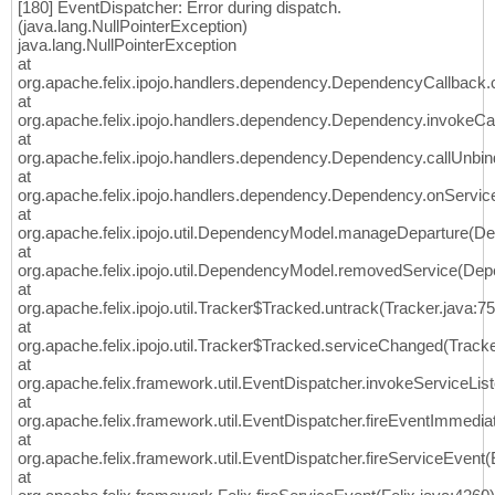
[180] EventDispatcher: Error during dispatch.
(java.lang.NullPointerException)
java.lang.NullPointerException
at
org.apache.felix.ipojo.handlers.dependency.DependencyCallback.
at
org.apache.felix.ipojo.handlers.dependency.Dependency.invokeC
at
org.apache.felix.ipojo.handlers.dependency.Dependency.callUnb
at
org.apache.felix.ipojo.handlers.dependency.Dependency.onServi
at
org.apache.felix.ipojo.util.DependencyModel.manageDeparture(D
at
org.apache.felix.ipojo.util.DependencyModel.removedService(De
at
org.apache.felix.ipojo.util.Tracker$Tracked.untrack(Tracker.java:7
at
org.apache.felix.ipojo.util.Tracker$Tracked.serviceChanged(Tracke
at
org.apache.felix.framework.util.EventDispatcher.invokeServiceLis
at
org.apache.felix.framework.util.EventDispatcher.fireEventImmedia
at
org.apache.felix.framework.util.EventDispatcher.fireServiceEvent
at