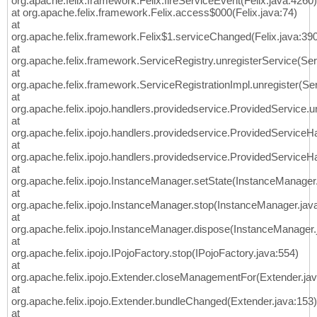
org.apache.felix.framework.Felix.fireServiceEvent(Felix.java:4260)
at org.apache.felix.framework.Felix.access$000(Felix.java:74)
at
org.apache.felix.framework.Felix$1.serviceChanged(Felix.java:39
at
org.apache.felix.framework.ServiceRegistry.unregisterService(Ser
at
org.apache.felix.framework.ServiceRegistrationImpl.unregister(Ser
at
org.apache.felix.ipojo.handlers.providedservice.ProvidedService.
at
org.apache.felix.ipojo.handlers.providedservice.ProvidedServic
at
org.apache.felix.ipojo.handlers.providedservice.ProvidedService
at
org.apache.felix.ipojo.InstanceManager.setState(InstanceManager
at
org.apache.felix.ipojo.InstanceManager.stop(InstanceManager.jav
at
org.apache.felix.ipojo.InstanceManager.dispose(InstanceManager.
at
org.apache.felix.ipojo.IPojoFactory.stop(IPojoFactory.java:554)
at
org.apache.felix.ipojo.Extender.closeManagementFor(Extender.jav
at
org.apache.felix.ipojo.Extender.bundleChanged(Extender.java:153)
at