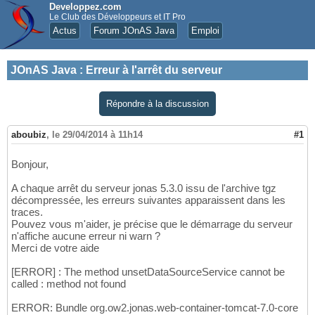
Developpez.com
Le Club des Développeurs et IT Pro
Actus
Forum JOnAS Java
Emploi
JOnAS Java
:
Erreur à l'arrêt du serveur
Répondre à la discussion
aboubiz
,
le 29/04/2014 à 11h14
#1
Bonjour,
A chaque arrêt du serveur jonas 5.3.0 issu de l'archive tgz
décompressée, les erreurs suivantes apparaissent dans les
traces.
Pouvez vous m'aider, je précise que le démarrage du serveur
n'affiche aucune erreur ni warn ?
Merci de votre aide
[ERROR] : The method unsetDataSourceService cannot be
called : method not found
ERROR: Bundle org.ow2.jonas.web-container-tomcat-7.0-core