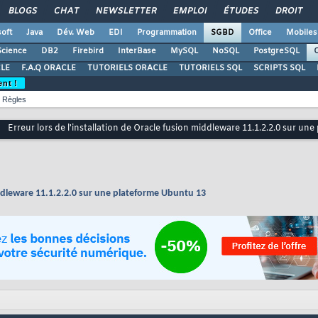
BLOGS
CHAT
NEWSLETTER
EMPLOI
ÉTUDES
DROIT
oft
Java
Dév. Web
EDI
Programmation
SGBD
Office
Mobiles
Science
DB2
Firebird
InterBase
MySQL
NoSQL
PostgreSQL
O
LE
F.A.Q ORACLE
TUTORIELS ORACLE
TUTORIELS SQL
SCRIPTS SQL
ent !
Règles
]
Erreur lors de l'installation de Oracle fusion middleware 11.1.2.2.0 sur u
middleware 11.1.2.2.0 sur une plateforme Ubuntu 13