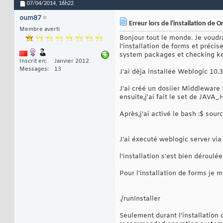
07/04/2014,
16h22
oum87
Erreur lors de l'installation de
Membre averti
Bonjour tout le monde. Je voudr
l'installation de forms et préci
system packages et checking ke
Inscrit en
Janvier 2012
Messages
13
J'ai dèja installée Weblogic 10.3
J'ai créé un dosiier Middleware
ensuite,j'ai fait le set de JA
Après,j'ai activé le bash :$ sourc
J'ai éxecuté weblogic server via
l'installation s'est bien déroulée
Pour l'installation de forms je m
./runInstaller
Seulement durant l'installation 