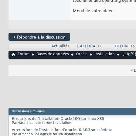
recommended operating system 
Merci de votre aidee
+
Répondre à la discussion
Actualités
F.A.Q ORACLE
TUTORIELS
Forum
Bases de données
Oracle
Installation
[11gR1
«
D
Discussions similaires
Erreur lors de l'Installation Oracle 10G sur linux X86
Par yarold dans le forum Installation
erreurs lors de l'installation d'oracle 10.1.0.3 sous fedora
Par armando123 dans le forum Installation