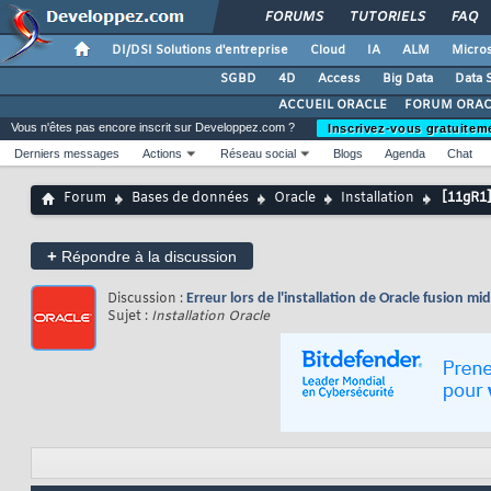
FORUMS
TUTORIELS
FAQ
DI/DSI Solutions d'entreprise
Cloud
IA
ALM
Micros
SGBD
4D
Access
Big Data
Data 
ACCUEIL ORACLE
FORUM ORAC
Vous n'êtes pas encore inscrit sur Developpez.com ?
Inscrivez-vous gratuitem
Derniers messages
Actions
Réseau social
Blogs
Agenda
Chat
Forum
Bases de données
Oracle
Installation
[11gR1
+
Répondre à la discussion
Discussion :
Erreur lors de l'installation de Oracle fusion 
Sujet :
Installation Oracle