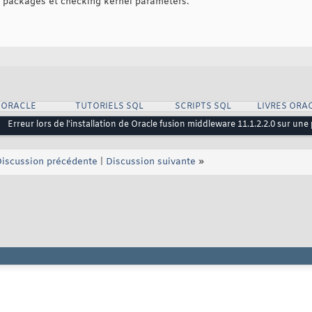
packages et checking kernel parameters.
 ORACLE
TUTORIELS SQL
SCRIPTS SQL
LIVRES ORA
]
Erreur lors de l'installation de Oracle fusion middleware 11.1.2.2.0 sur u
iscussion précédente
|
Discussion suivante
»