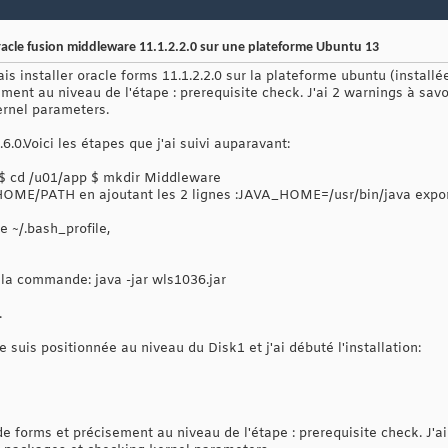
 Oracle fusion middleware 11.1.2.2.0 sur une plateforme Ubuntu 13
ais installer oracle forms 11.1.2.2.0 sur la plateforme ubuntu (insta
sement au niveau de l'étape : prerequisite check. J'ai 2 warnings à s
rnel parameters.
.6.0.Voici les étapes que j'ai suivi auparavant:
 $ cd /u01/app $ mkdir Middleware
VA_HOME/PATH en ajoutant les 2 lignes :JAVA_HOME=/usr/bin/java exp
e ~/.bash_profile,
 la commande: java -jar wls1036.jar
.
e suis positionnée au niveau du Disk1 et j'ai débuté l'installation:
de forms et précisement au niveau de l'étape : prerequisite check. J'a