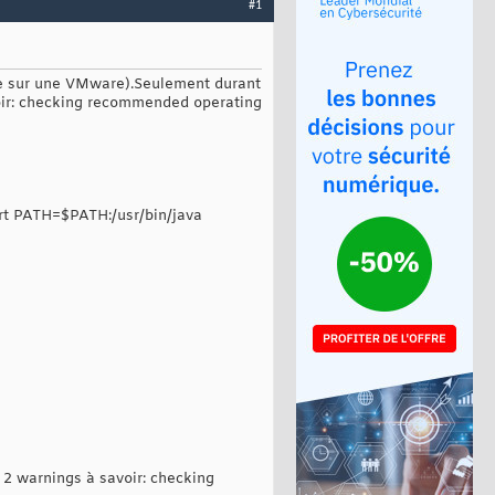
#1
llée sur une VMware).Seulement durant
avoir: checking recommended operating
ort PATH=$PATH:/usr/bin/java
i 2 warnings à savoir: checking