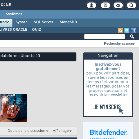
CLUB
Systèmes
racle
Sybase
SQL-Server
MongoDB
LIVRES ORACLE
QUIZ
Recherche avancée
Navigation
ne plateforme Ubuntu 13
Inscrivez-vous
gratuitement
pour pouvoir participer,
suivre les réponses en
temps réel, voter pour
les messages, poser vos
propres questions et
recevoir la newsletter
Outils de la discussion
Affichage