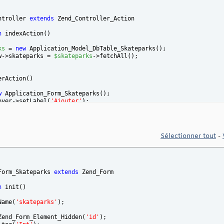
ntroller 
extends
 Zend_Controller_Action
n
 indexAction
(
)
ks
 = 
new
 Application_Model_DbTable_Skateparks
(
)
;
w->skateparks = 
$skateparks
->fetchAll
(
)
;
erAction
(
)
w
 Application_Form_Skateparks
(
)
;
oyer->setLabel
(
'Ajouter'
)
;
w->form = 
$form
;
>getRequest
(
)
->isPost
(
)
)
{
ata
 = 
$this
->getRequest
(
)
->getPost
(
)
;
Sélectionner tout
-
orm
->isValid
(
$formData
)
)
{
ame
 = 
$form
->getValue
(
'name'
)
;
escription
 = 
$form
->getValue
(
'description'
)
;
kateparks
 = 
new
 Application_Model_DbTable_Skateparks
(
)
;
kateparks
->ajouterSkateparks
(
$name
, 
$description
)
;
Form_Skateparks 
extends
 Zend_Form
his
->_helper->redirector
(
'index'
)
;
n
 init
(
)
{
orm
->populate
(
$formData
)
;
Name
(
'skateparks'
)
;
Zend_Form_Element_Hidden
(
'id'
)
;