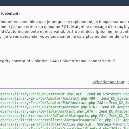
 (débutant)
ébutant en zend bien que je progresse rapidement, je bloque sur une err
nt j'ai une erreur du domaine SQL. Malgré le message d'erreur, il y
d s'auto-incrémente et mes variables titre et description ne rentrent
ur, je viens demander votre aide car je ne sais plus ou donner de la t
rity constraint violation: 1048 Column 'name' cannot be null
Sélectionner tout
-
teparks\library\Zend\Db\Statement.php(303): Zend_Db_Statement_Pd
teparks\library\Zend\Db\Adapter\Abstract.php(480): Zend_Db_State
teparks\library\Zend\Db\Adapter\Pdo\Abstract.php(238): Zend_Db_A
teparks\library\Zend\Db\Adapter\Abstract.php(576): Zend_Db_Adapt
teparks\library\Zend\Db\Table\Abstract.php(1076): Zend_Db_Adapte
teparks\application\models\DbTable\Skateparks.php(23): Zend_Db_T
teparks\application\controllers\SkateparksController.php(23): Ap
teparks\library\Zend\Controller\Action.php(516): SkateparksContr
teparks\library\Zend\Controller\Dispatcher\Standard.php(308): Ze