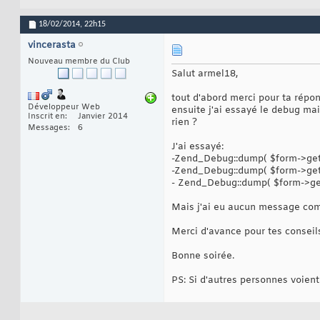
18
$f
19
}
20
18/02/2014,
22h15
}
21
}
22
vincerasta
Nouveau membre du Club
Salut armel18,
tout d'abord merci pour ta répon
Développeur Web
ensuite j'ai essayé le debug mai
Inscrit en
Janvier 2014
rien ?
Messages
6
J'ai essayé:
-Zend_Debug::dump( $form->getV
-Zend_Debug::dump( $form->getV
- Zend_Debug::dump( $form->getV
Mais j'ai eu aucun message comm
Merci d'avance pour tes conseils
Bonne soirée.
PS: Si d'autres personnes voient