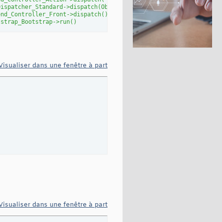
Dispatcher_Standard->dispatch(Object(Zend_Controller_Request_Htt
end_Controller_Front->dispatch()
tstrap_Bootstrap->run()
Visualiser dans une fenêtre à part
Visualiser dans une fenêtre à part