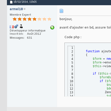
18/02/2014,
11h05
armel18
Membre Expert
bonjour,
avant d'ajouter en bd, assure to
Développeur informatique
Inscrit en
Août 2012
Code php :
Messages
631
1
function
 ajout
2
{
3
$form
 = 
ne
4
$form
->env
5
$this
->vie
6
7
if
(
$this
-
8
$formD
9
if
(
$f
10
$n
11
$d
12
               Zen
13
$s
14
//       
15
16
$t
17
}
else