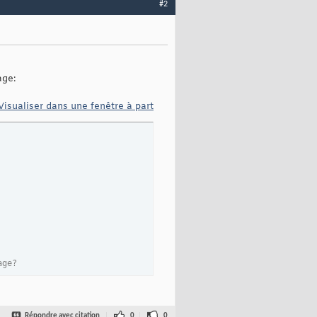
#2
age:
Visualiser dans une fenêtre à part
age?
Répondre avec citation
0
0