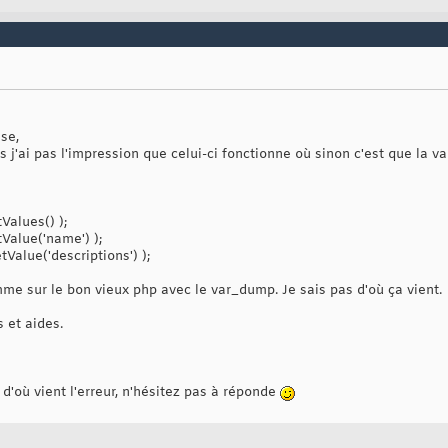
orm
->populate
(
$formData
)
;

se,
s j'ai pas l'impression que celui-ci fonctionne où sinon c'est que la v
alues() );
alue('name') );
alue('descriptions') );
e sur le bon vieux php avec le var_dump. Je sais pas d'où ça vient.
 et aides.
 d'où vient l'erreur, n'hésitez pas à réponde