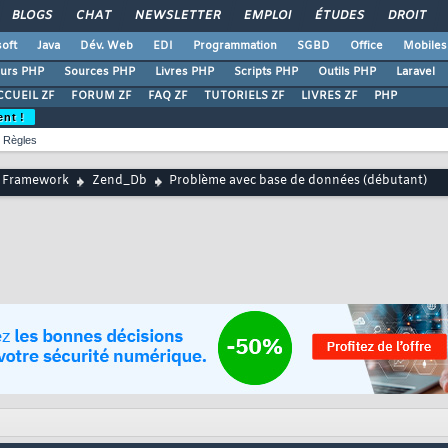
BLOGS
CHAT
NEWSLETTER
EMPLOI
ÉTUDES
DROIT
oft
Java
Dév. Web
EDI
Programmation
SGBD
Office
Mobiles
urs PHP
Sources PHP
Livres PHP
Scripts PHP
Outils PHP
Laravel
CCUEIL ZF
FORUM ZF
FAQ ZF
TUTORIELS ZF
LIVRES ZF
PHP
ent !
Règles
 Framework
Zend_Db
Problème avec base de données (débutant)