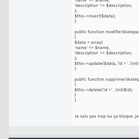
'name' => $name,
'description' => $description,
);
$this->insert($data);
}
public function modifierSkatepa
{
$data = array(
'name' => $name,
'description' => $description,
);
$this->update($data, 'id = '. (int)
}
public function supprimerSkatep
{
$this->delete('id =' . (int)$id);
}
}
Je sais pas trop ou ça bloque. 