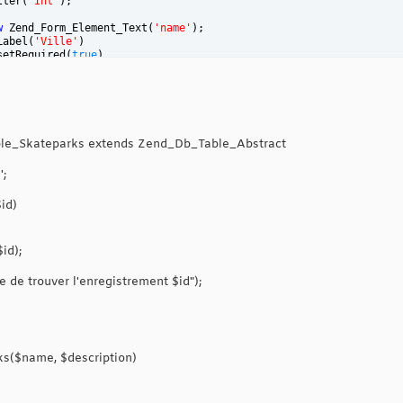
lter
(
'Int'
)
;
w
 Zend_Form_Element_Text
(
'name'
)
;
Label
(
'Ville'
)
setRequired
(
true
)
addFilter
(
'StripTags'
)
addFilter
(
'StringTrim'
)
;
on
 = 
new
 Zend_Form_Element_Text
(
'description'
)
;
on
->setLabel
(
'Description'
)
tRequired
(
true
)
ble_Skateparks extends Zend_Db_Table_Abstract
dFilter
(
'StripTags'
)
dFilter
(
'StringTrim'
)
;
';
 
new
 Zend_Form_Element_Submit
(
'envoyer'
)
;
setAttrib
(
'id'
, 
'boutonenvoyer'
)
;
id)
Elements
(
array
(
$id
, 
$name
, 
$description
, 
$envoyer
)
)
;
id);
 de trouver l'enregistrement $id");
ks($name, $description)