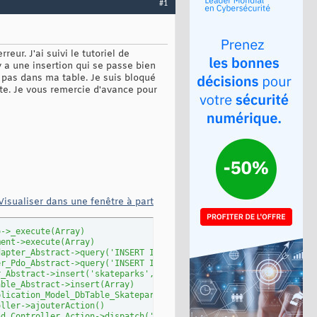
#1
eur. J'ai suivi le tutoriel de
 a une insertion qui se passe bien
 pas dans ma table. Je suis bloqué
ête. Je vous remercie d'avance pour
Visualiser dans une fenêtre à part
o->_execute(Array)
ment->execute(Array)
dapter_Abstract->query('INSERT INTO `sk...', Array)
er_Pdo_Abstract->query('INSERT INTO `sk...', Array)
r_Abstract->insert('skateparks', Array)
able_Abstract->insert(Array)
plication_Model_DbTable_Skateparks->ajouterSkateparks('juuyj', '
oller->ajouterAction()
nd_Controller_Action->dispatch('ajouterAction')