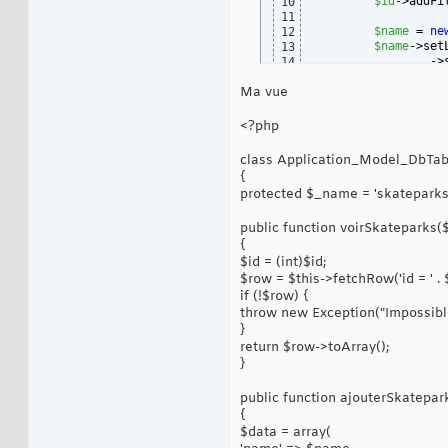
$id
->addFi
10
31
11
}
32
$name
 = 
ne
12
$name
->set
13
                ->
14
                ->
15
Ma vue
                ->
16
17
$descripti
18
<?php
$descripti
19
              ->se
20
class Application_Model_DbTa
              ->ad
21
{
              ->ad
22
protected $_name = 'skateparks
23
$envoyer
 =
24
$envoyer
->
public function voirSkateparks($
25
26
{
$this
->add
27
$id = (int)$id;
}
28
$row = $this->fetchRow('id = ' . $
}
29
if (!$row) {
throw new Exception("Impossible
}
return $row->toArray();
}
public function ajouterSkatepar
{
$data = array(