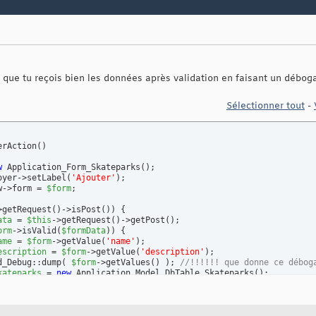
i que tu reçois bien les données après validation en faisant un débog
Sélectionner tout
-
erAction
(
)
w
 Application_Form_Skateparks
(
)
;

oyer->setLabel
(
'Ajouter'
)
;

w->form = 
$form
;

>getRequest
(
)
->isPost
(
)
)
{
ata
 = 
$this
->getRequest
(
)
->getPost
(
)
;

orm
->isValid
(
$formData
)
)
{
ame
 = 
$form
->getValue
(
'name'
)
;

escription
 = 
$form
->getValue
(
'description'
)
;

d_Debug::dump
(
$form
->getValues
(
)
)
; 
//!!!!!! que donne ce débog
kateparks
 = 
new
 Application_Model_DbTable_Skateparks
(
)
;

$skateparks->ajouterSkateparks($name, $description);
his
->_helper->redirector
(
'index'
)
;

{