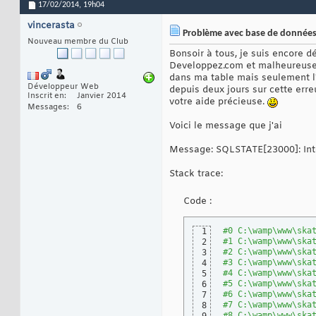
17/02/2014,
19h04
vincerasta
Problème avec base de données
Nouveau membre du Club
Bonsoir à tous, je suis encore d
Developpez.com et malheureuseme
dans ma table mais seulement l'i
Développeur Web
depuis deux jours sur cette erre
Inscrit en
Janvier 2014
votre aide précieuse.
Messages
6
Voici le message que j'ai
Message: SQLSTATE[23000]: Integ
Stack trace:
Code :
#0 C:\wamp\www\ska
1
#1 C:\wamp\www\ska
2
#2 C:\wamp\www\ska
3
#3 C:\wamp\www\ska
4
#4 C:\wamp\www\ska
5
#5 C:\wamp\www\ska
6
#6 C:\wamp\www\ska
7
#7 C:\wamp\www\ska
8
#8 C:\wamp\www\ska