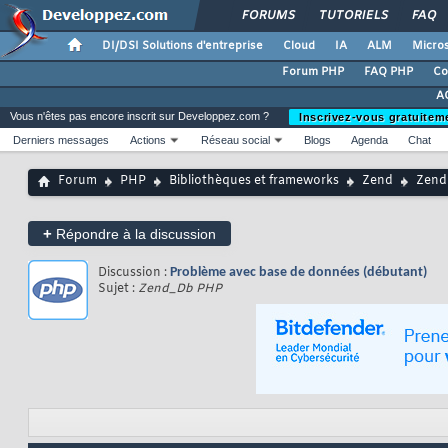
FORUMS
TUTORIELS
FAQ
DI/DSI Solutions d'entreprise
Cloud
IA
ALM
Micros
Forum PHP
FAQ PHP
Co
A
Vous n'êtes pas encore inscrit sur Developpez.com ?
Inscrivez-vous gratuitem
Derniers messages
Actions
Réseau social
Blogs
Agenda
Chat
Forum
PHP
Bibliothèques et frameworks
Zend
Zend
+
Répondre à la discussion
Discussion :
Problème avec base de données (débutant)
Sujet :
Zend_Db PHP