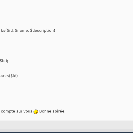
rks($id, $name, $description)
$id);
arks($id)
je compte sur vous
Bonne soirée.