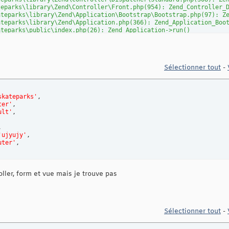
teparks\library\Zend\Controller\Front.php(954): Zend_Controller_
ateparks\library\Zend\Application\Bootstrap\Bootstrap.php(97): Z
ateparks\library\Zend\Application.php(366): Zend_Application_Boo
ateparks\public\index.php(26): Zend_Application->run()
Sélectionner tout
-
skateparks'
,

ter'
,

ult'
,



'ujyujy'
,

uter'
roller, form et vue mais je trouve pas
Sélectionner tout
-