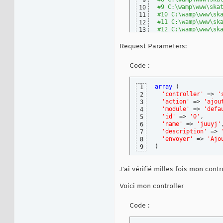
9
#9 C:\wamp\www\ska
10
#10 C:\wamp\www\sk
11
#11 C:\wamp\www\sk
12
#12 C:\wamp\www\sk
13
#13 {main}
14
Request Parameters:
Code :
array
(
1
'controller'
 => 
'
2
'action'
 => 
'ajou
3
'module'
 => 
'defa
4
'id'
 => 
'0'
,

5
'name'
 => 
'juuyj'
,
6
'description'
 => 
7
'envoyer'
 => 
'Ajo
8
)
9
J'ai vérifié milles fois mon cont
Voici mon controller
Code :