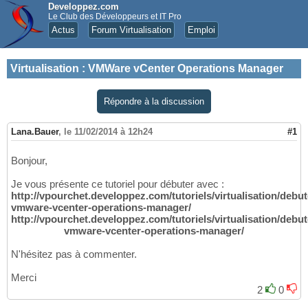
Developpez.com
Le Club des Développeurs et IT Pro
Actus
Forum Virtualisation
Emploi
Virtualisation
:
VMWare vCenter Operations Manager
Répondre à la discussion
Lana.Bauer
,
le 11/02/2014 à 12h24
#1
Bonjour,
Je vous présente ce tutoriel pour débuter avec :
http://vpourchet.developpez.com/tutoriels/virtualisation/debut
vmware-vcenter-operations-manager/
http://vpourchet.developpez.com/tutoriels/virtualisation/debut
vmware-vcenter-operations-manager/
N'hésitez pas à commenter.
Merci
2
0