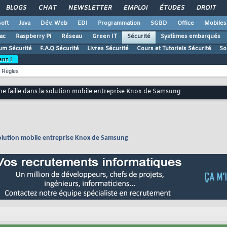
BLOGS
CHAT
NEWSLETTER
EMPLOI
ÉTUDES
DROIT
oft
Java
Dév. Web
EDI
Programmation
SGBD
Office
Mobiles
ac
Raspberry Pi
Réseau
Green IT
Sécurité
Systèmes embarqués
um Sécurité
F.A.Q Sécurité
Livres Sécurité
Cours et Tutoriels Sécurité
So
ent !
Règles
e faille dans la solution mobile entreprise Knox de Samsung
solution mobile entreprise Knox de Samsung