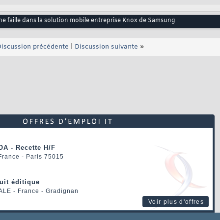
e faille dans la solution mobile entreprise Knox de Samsung
iscussion précédente
|
Discussion suivante
»
OA - Recette H/F
 France - Paris 75015
uit éditique
ALE
- France - Gradignan
Voir plus d'offres