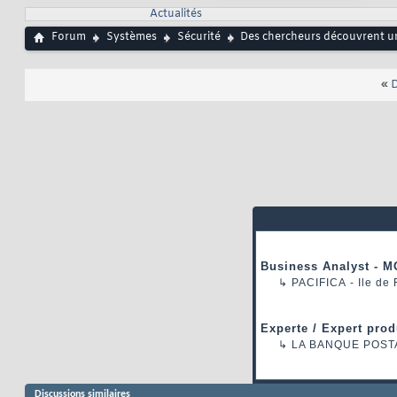
Actualités
Forum
Systèmes
Sécurité
Des chercheurs découvrent un
«
D
Business Analyst - M
↳
PACIFICA
- Ile de
Experte / Expert prod
↳
LA BANQUE POST
Discussions similaires