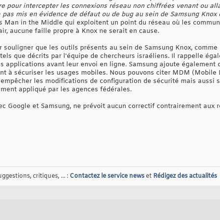
re pour intercepter les connexions réseau non chiffrées venant ou alla
a pas mis en évidence de défaut ou de bug au sein de Samsung Knox o
s Man in the Middle qui exploitent un point du réseau où les communi
air, aucune faille propre à Knox ne serait en cause.
r souligner que les outils présents au sein de Samsung Knox, comme 
 tels que décrits par l'équipe de chercheurs israéliens. Il rappelle éga
s applications avant leur envoi en ligne. Samsung ajoute également 
nt à sécuriser les usages mobiles. Nous pouvons citer MDM (Mobile
'empêcher les modifications de configuration de sécurité mais aussi
ement appliqué par les agences fédérales.
ec Google et Samsung, ne prévoit aucun correctif contrairement aux
gestions, critiques, ... :
Contactez le service news
et
Rédigez des actualités