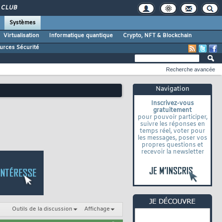
CLUB
Systèmes
Virtualisation
Informatique quantique
Crypto, NFT & Blockchain
urces Sécurité
Recherche avancée
Navigation
Inscrivez-vous
gratuitement
pour pouvoir participer,
suivre les réponses en
temps réel, voter pour
les messages, poser vos
propres questions et
recevoir la newsletter
Outils de la discussion
Affichage