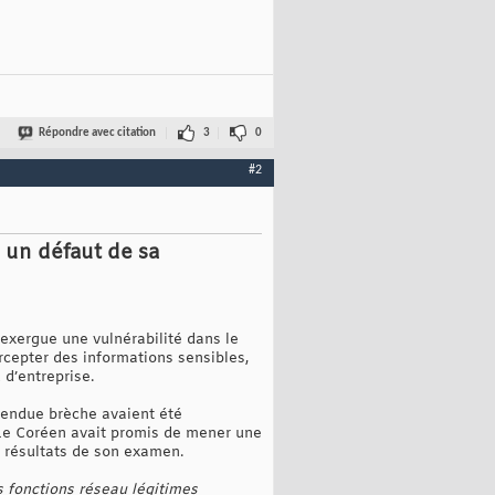
Répondre avec citation
3
0
#2
s un défaut de sa
 exergue une vulnérabilité dans le
rcepter des informations sensibles,
 d’entreprise.
tendue brèche avaient été
 Le Coréen avait promis de mener une
s résultats de son examen.
s fonctions réseau légitimes