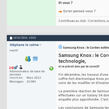
Et vous ?
Qu'en pensez-vous ?
Contribuez au club : Corrections, sug
14/01/2014,
11h31
Stéphane le calme
Samsung Knox : le Coréen estime 
Inactif
Samsung Knox : le Corée
technologie,
et ne prévoit donc pas de correctif
Administrateur de base de
Fin décembre, les travaux d'une 
données
Inscrit en
Mars 2013
coffre-fort électronique Knox p
Messages
10 084
voire de les modifier et d’insér
La première réaction de Samsun
effectuées sur un Galaxy S4 dont
enquête plus approfondie. C'est 
Les conclusions de Samsung te