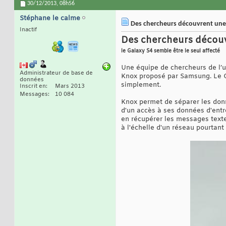
30/12/2013,
08h56
Stéphane le calme
Des chercheurs découvrent une f
Inactif
Des chercheurs découvr
le Galaxy S4 semble être le seul affecté
Une équipe de chercheurs de l’un
Administrateur de base de
Knox proposé par Samsung. Le Ga
données
simplement.
Inscrit en
Mars 2013
Messages
10 084
Knox permet de séparer les donné
d'un accès à ses données d'entr
en récupérer les messages texte
à l'échelle d'un réseau pourtant