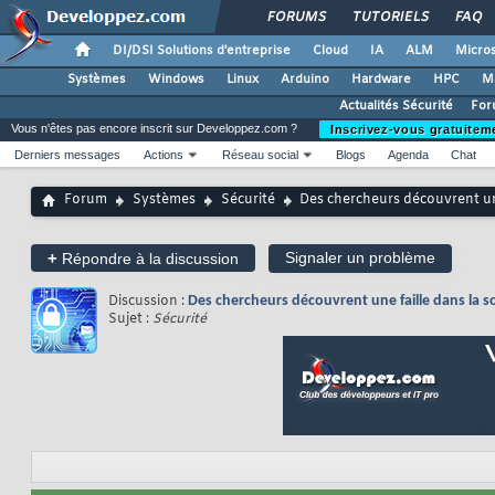
FORUMS
TUTORIELS
FAQ
DI/DSI Solutions d'entreprise
Cloud
IA
ALM
Micros
Systèmes
Windows
Linux
Arduino
Hardware
HPC
M
Actualités Sécurité
For
Vous n'êtes pas encore inscrit sur Developpez.com ?
Inscrivez-vous gratuitem
Derniers messages
Actions
Réseau social
Blogs
Agenda
Chat
Forum
Systèmes
Sécurité
Des chercheurs découvrent un
+
Signaler un problème
Répondre à la discussion
Discussion :
Des chercheurs découvrent une faille dans la 
Sujet :
Sécurité