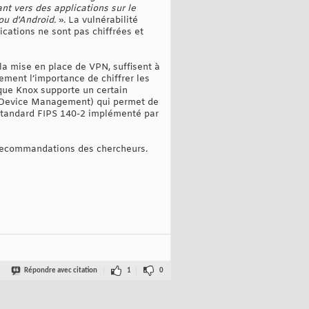
nt vers des applications sur le
u d'Android.
». La vulnérabilité
cations ne sont pas chiffrées et
la mise en place de VPN, suffisent à
lement l’importance de chiffrer les
que Knox supporte un certain
 Device Management) qui permet de
 standard FIPS 140-2 implémenté par
 recommandations des chercheurs.
Répondre avec citation
1
0