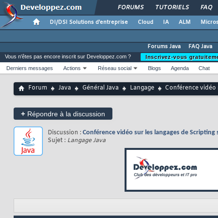
FORUMS
TUTORIELS
FAQ
DI/DSI Solutions d'entreprise
Cloud
IA
ALM
Micros
Forums Java
FAQ Java
Vous n'êtes pas encore inscrit sur Developpez.com ?
Inscrivez-vous gratuitem
Derniers messages
Actions
Réseau social
Blogs
Agenda
Chat
Forum
Java
Général Java
Langage
Conférence vidéo s
+
Répondre à la discussion
Discussion :
Conférence vidéo sur les langages de Scripting
Sujet :
Langage Java