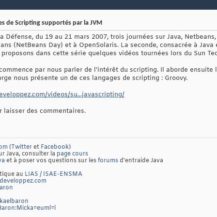
es de Scripting supportés par la JVM
a Défense, du 19 au 21 mars 2007, trois journées sur Java, Netbeans, 
ans (NetBeans Day) et à OpenSolaris. La seconde, consacrée à Java et
s proposons dans cette série quelques vidéos tournées lors du Sun Te
commence par nous parler de l'intérêt du scripting. Il aborde ensuite
orge nous présente un de ces langages de scripting : Groovy.
developpez.com/videos/su...javascripting/
ur laisser des commentaires.
com
(
Twitter
et
Facebook
)
ur Java, consulter la
page cours
va
et à poser vos questions sur les
forums
d'entraide Java
atique au
LIAS / ISAE-ENSMA
developpez.com
baron
ckaelbaron
/Baron:Micka=euml=l