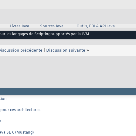
Livres Java
Sources Java
Outils, EDI & API Java
ur les langages de Scripting supportés par la JVM
iscussion précédente
|
Discussion suivante
»
tion
 pour ces architectures
s
Java SE 6 (Mustang)