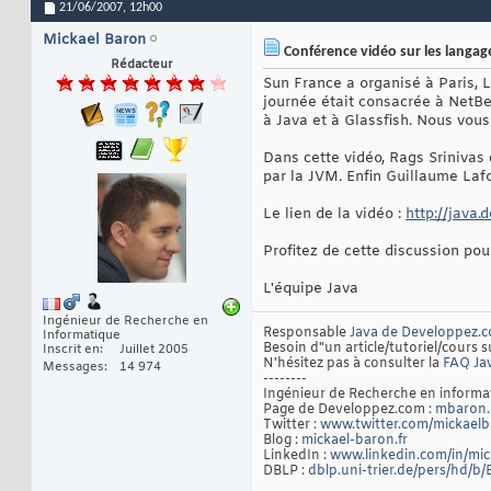
21/06/2007,
12h00
Mickael Baron
Conférence vidéo sur les langag
Rédacteur
Sun France a organisé à Paris, L
journée était consacrée à NetBe
à Java et à Glassfish. Nous vou
Dans cette vidéo, Rags Srinivas 
par la JVM. Enfin Guillaume Laf
Le lien de la vidéo :
http://java.
Profitez de cette discussion po
L'équipe Java
Ingénieur de Recherche en
Responsable
Java de Developpez.
Informatique
Besoin d"un article/tutoriel/cours s
Inscrit en
Juillet 2005
N'hésitez pas à consulter la
FAQ Ja
Messages
14 974
--------
Ingénieur de Recherche en inform
Page de Developpez.com :
mbaron.
Twitter :
www.twitter.com/mickael
Blog :
mickael-baron.fr
LinkedIn :
www.linkedin.com/in/mi
DBLP :
dblp.uni-trier.de/pers/hd/b