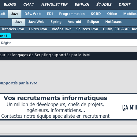
BLOGS
CHAT
NEWSLETTER
EMPLOI
ÉTUDES
DROIT
oft
Java
Dév. Web
EDI
Programmation
SGBD
Office
Mobiles
Java
Java Web
Spring
Android
Eclipse
NetBeans
Tutoriels Java
Livres Java
Vidéos Java
Sources Java
Outils, EDI & API Jav
ent !
Règles
ur les langages de Scripting supportés par la JVM
 supportés par la JVM