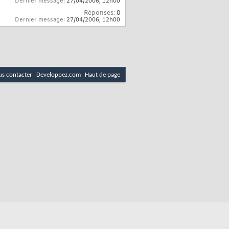
Dernier message:
27/04/2006,
12h00
Réponses:
0
Dernier message:
27/04/2006,
12h00
s contacter
Developpez.com
Haut de page