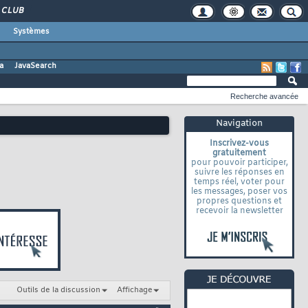
CLUB
Systèmes
a
JavaSearch
Recherche avancée
Navigation
Inscrivez-vous
gratuitement
pour pouvoir participer,
suivre les réponses en
temps réel, voter pour
les messages, poser vos
propres questions et
recevoir la newsletter
Outils de la discussion
Affichage