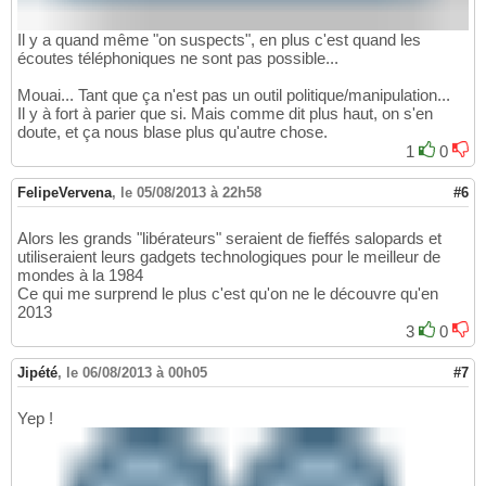
Il y a quand même "on suspects", en plus c'est quand les
écoutes téléphoniques ne sont pas possible...
Mouai... Tant que ça n'est pas un outil politique/manipulation...
Il y à fort à parier que si. Mais comme dit plus haut, on s'en
doute, et ça nous blase plus qu'autre chose.
1
0
FelipeVervena
,
le 05/08/2013 à 22h58
#6
Alors les grands "libérateurs" seraient de fieffés salopards et
utiliseraient leurs gadgets technologiques pour le meilleur de
mondes à la 1984
Ce qui me surprend le plus c'est qu'on ne le découvre qu'en
2013
3
0
Jipété
,
le 06/08/2013 à 00h05
#7
Yep !