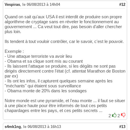
Vespiras
,
le 06/08/2013 à 14h04
#12
Quand on sait qu'aux USA il est interdit de produire son propre
algorithme de cryptage sans en réveler le fonctionnement au
gouvernement ... Ca veut tout dire, pas besoin d'aller chercher
plus loin.
Ils tendent à tout vouloir contrôler, car le savoir, c'est le pouvoir.
Exemple :
- Une attaque terroriste va avoir lieu
- Obama et sa clique sont mis au courant
- Ils laissent l'attaque se produire, si les dégâts ne sont pas
dirigés directement contre l'état (cf. attentat Marathon de Boston
par ex)
- Ils ont les infos, il capturent quelques semaine après les
"méchants" qui étaient sous surveillance
- Obama monte de 20% dans les sondages
Notre monde est une pyramide, et l'eau monte ... il faut se situer
à une place haute pour être informés de tout ces petits
chapardages entre les pays, et ces petits secrets ...
2
2
s4mk1ng
,
le 06/08/2013 à 16h13
#13