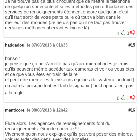
Je ne trouve pas ça plus choquant que de mettre le téléphone
de quelqu'un sur écoute et si les méthodes peu orthodoxes des
services de renseignements étonnent encore quelqu'un c'est
qu'il faut sortir de votre petite bulle où tout va bien dans le
meilleur des mondes (Je ne dis pas qu'il ne faut pas trouver
certaines méthodes aberrantes loin de là)
1
0
haddadou
,
le 07/08/2013 à 01h33
#15
bonsoir
je pense que ça ne s'arrette pas qu'aux microphones,je crois
qu'ils peuvent même accéder aux cameras et voir ou vous etes
et ce que vous êtes en train de faire
et peut être même les televiseurs équipés de système android (
ou autres ;puisque tout est fait de signaux ) néchapperaient pas
a la regle
0
1
manticore
,
le 08/08/2013 à 12h42
#16
Flute alors. Les agences de renseignements font du
renseignements. Grande nouvelle !!!
Vivement qu'on nous explique qu'ils peuvent poser des micros,
voir regarder des gens avec des jumelles..