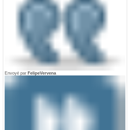
Envoyé par
FelipeVervena