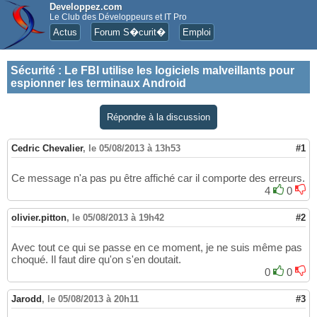
Developpez.com
Le Club des Développeurs et IT Pro
Actus
Forum S�curit�
Emploi
Sécurité
:
Le FBI utilise les logiciels malveillants pour
espionner les terminaux Android
Répondre à la discussion
Cedric Chevalier
,
le 05/08/2013 à 13h53
#1
Ce message n'a pas pu être affiché car il comporte des erreurs.
4
0
olivier.pitton
,
le 05/08/2013 à 19h42
#2
Avec tout ce qui se passe en ce moment, je ne suis même pas
choqué. Il faut dire qu'on s'en doutait.
0
0
Jarodd
,
le 05/08/2013 à 20h11
#3