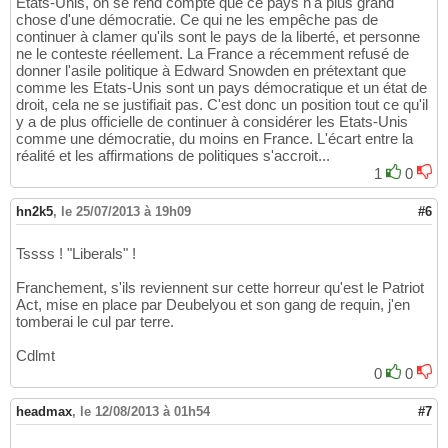
Etats-Unis, on se rend compte que ce pays n'a plus grand
chose d'une démocratie. Ce qui ne les empêche pas de
continuer à clamer qu'ils sont le pays de la liberté, et personne
ne le conteste réellement. La France a récemment refusé de
donner l'asile politique à Edward Snowden en prétextant que
comme les Etats-Unis sont un pays démocratique et un état de
droit, cela ne se justifiait pas. C'est donc un position tout ce qu'il
y a de plus officielle de continuer à considérer les Etats-Unis
comme une démocratie, du moins en France. L'écart entre la
réalité et les affirmations de politiques s'accroit...
1
0
hn2k5
,
le 25/07/2013 à 19h09
#6
Tssss ! "Liberals" !
Franchement, s'ils reviennent sur cette horreur qu'est le Patriot
Act, mise en place par Deubelyou et son gang de requin, j'en
tomberai le cul par terre.
Cdlmt
0
0
headmax
,
le 12/08/2013 à 01h54
#7