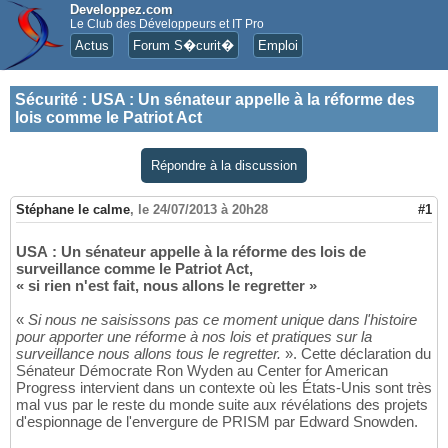
Developpez.com
Le Club des Développeurs et IT Pro
Actus
Forum S�curit�
Emploi
Sécurité
:
USA : Un sénateur appelle à la réforme des
lois comme le Patriot Act
Répondre à la discussion
Stéphane le calme
,
le 24/07/2013 à 20h28
#1
USA : Un sénateur appelle à la réforme des lois de
surveillance comme le Patriot Act,
« si rien n'est fait, nous allons le regretter »
«
Si nous ne saisissons pas ce moment unique dans l'histoire
pour apporter une réforme à nos lois et pratiques sur la
surveillance nous allons tous le regretter.
». Cette déclaration du
Sénateur Démocrate Ron Wyden au Center for American
Progress intervient dans un contexte où les États-Unis sont très
mal vus par le reste du monde suite aux révélations des projets
d'espionnage de l'envergure de PRISM par Edward Snowden.