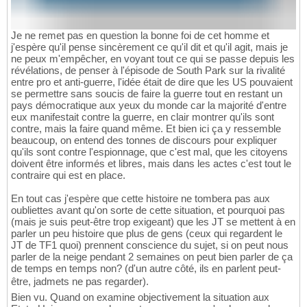
Je ne remet pas en question la bonne foi de cet homme et
j'espère qu'il pense sincèrement ce qu'il dit et qu'il agit, mais je
ne peux m'empêcher, en voyant tout ce qui se passe depuis les
révélations, de penser à l'épisode de South Park sur la rivalité
entre pro et anti-guerre, l'idée était de dire que les US pouvaient
se permettre sans soucis de faire la guerre tout en restant un
pays démocratique aux yeux du monde car la majorité d'entre
eux manifestait contre la guerre, en clair montrer qu'ils sont
contre, mais la faire quand même. Et bien ici ça y ressemble
beaucoup, on entend des tonnes de discours pour expliquer
qu'ils sont contre l'espionnage, que c'est mal, que les citoyens
doivent être informés et libres, mais dans les actes c'est tout le
contraire qui est en place.
En tout cas j'espère que cette histoire ne tombera pas aux
oubliettes avant qu'on sorte de cette situation, et pourquoi pas
(mais je suis peut-être trop exigeant) que les JT se mettent à en
parler un peu histoire que plus de gens (ceux qui regardent le
JT de TF1 quoi) prennent conscience du sujet, si on peut nous
parler de la neige pendant 2 semaines on peut bien parler de ça
de temps en temps non? (d'un autre côté, ils en parlent peut-
être, jadmets ne pas regarder).
Bien vu. Quand on examine objectivement la situation aux