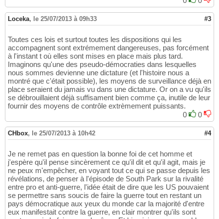
0
0
Loceka
,
le 25/07/2013 à 09h33
#3
Toutes ces lois et surtout toutes les dispositions qui les
accompagnent sont extrémement dangereuses, pas forcément
à l'instant t où elles sont mises en place mais plus tard.
Imaginons qu'une des pseudo-démocraties dans lesquelles
nous sommes devienne une dictature (et l'histoire nous a
montré que c'était possible), les moyens de surveillance déjà en
place seraient du jamais vu dans une dictature. Or on a vu qu'ils
se débrouillaient déjà suffisament bien comme ça, inutile de leur
fournir des moyens de contrôle extrèmement puissants.
0
0
CHbox
,
le 25/07/2013 à 10h42
#4
Je ne remet pas en question la bonne foi de cet homme et
j'espère qu'il pense sincèrement ce qu'il dit et qu'il agit, mais je
ne peux m'empêcher, en voyant tout ce qui se passe depuis les
révélations, de penser à l'épisode de South Park sur la rivalité
entre pro et anti-guerre, l'idée était de dire que les US pouvaient
se permettre sans soucis de faire la guerre tout en restant un
pays démocratique aux yeux du monde car la majorité d'entre
eux manifestait contre la guerre, en clair montrer qu'ils sont