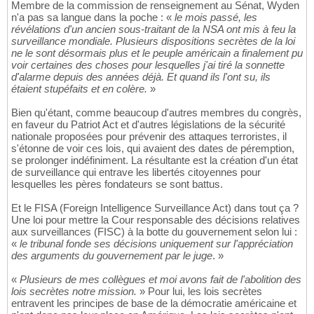
Membre de la commission de renseignement au Sénat, Wyden
n'a pas sa langue dans la poche : «
le mois passé, les
révélations d'un ancien sous-traitant de la NSA ont mis à feu la
surveillance mondiale. Plusieurs dispositions secrètes de la loi
ne le sont désormais plus et le peuple américain a finalement pu
voir certaines des choses pour lesquelles j'ai tiré la sonnette
d'alarme depuis des années déjà. Et quand ils l'ont su, ils
étaient stupéfaits et en colère.
»
Bien qu'étant, comme beaucoup d'autres membres du congrès,
en faveur du Patriot Act et d'autres législations de la sécurité
nationale proposées pour prévenir des attaques terroristes, il
s'étonne de voir ces lois, qui avaient des dates de péremption,
se prolonger indéfiniment. La résultante est la création d'un état
de surveillance qui entrave les libertés citoyennes pour
lesquelles les pères fondateurs se sont battus.
Et le FISA (Foreign Intelligence Surveillance Act) dans tout ça ?
Une loi pour mettre la Cour responsable des décisions relatives
aux surveillances (FISC) à la botte du gouvernement selon lui :
«
le tribunal fonde ses décisions uniquement sur l'appréciation
des arguments du gouvernement par le juge
. »
«
Plusieurs de mes collègues et moi avons fait de l'abolition des
lois secrètes notre mission.
» Pour lui, les lois secrètes
entravent les principes de base de la démocratie américaine et