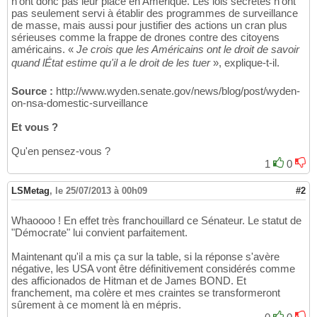
n'ont donc pas leur place en Amérique. Les lois secrètes n'ont
pas seulement servi à établir des programmes de surveillance
de masse, mais aussi pour justifier des actions un cran plus
sérieuses comme la frappe de drones contre des citoyens
américains. «
Je crois que les Américains ont le droit de savoir
quand lÉtat estime qu'il a le droit de les tuer
», explique-t-il.
Source :
http://www.wyden.senate.gov/news/blog/post/wyden-
on-nsa-domestic-surveillance
Et vous ?
Qu'en pensez-vous ?
1
0
LSMetag
,
le 25/07/2013 à 00h09
#2
Whaoooo ! En effet très franchouillard ce Sénateur. Le statut de
"Démocrate" lui convient parfaitement.
Maintenant qu'il a mis ça sur la table, si la réponse s'avère
négative, les USA vont être définitivement considérés comme
des afficionados de Hitman et de James BOND. Et
franchement, ma colère et mes craintes se transformeront
sûrement à ce moment là en mépris.