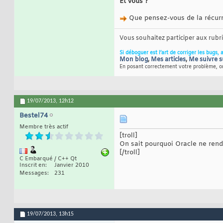
Et vous ?
Que pensez-vous de la récurre
Vous souhaitez participer aux rub
Si déboguer est l’art de corriger les bugs, 
Mon blog
,
Mes articles
,
Me suivre s
En posant correctement votre problème, on
19/07/2013,
12h12
Bestel74
Membre très actif
[troll]
On sait pourquoi Oracle ne rend
[/troll]
C Embarqué / C++ Qt
Inscrit en
Janvier 2010
Messages
231
19/07/2013,
13h15