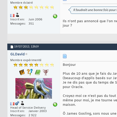
Membre éclairé
Il faudrait une bonne fois pour 
Inscrit en
Juin 2006
Ils n'ont pas annoncé que l'on 
Messages
351
jour ?
19/07/2013,
13h59
GLDavid
Membre expérimenté
Bonjour
Plus de 10 ans que je fais du Ja
(beaucoup d'applis basés sur J
Je ne dis pas que du temps de Su
pour Oracle.
Croyez-moi ce n'est pas du tout
même pour moi, je me tourne vers
maison.
Head of Service Delivery
Inscrit en
Janvier 2003
Ô James Gosling, sors nous une
Messages
2 922