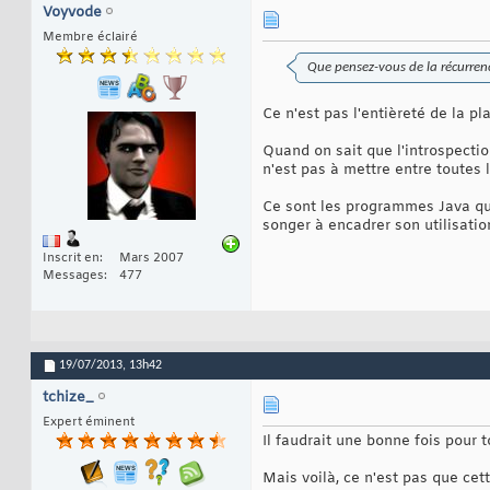
Voyvode
Membre éclairé
Que pensez-vous de la récurrence
Ce n'est pas l'entièreté de la p
Quand on sait que l'introspecti
n'est pas à mettre entre toutes 
Ce sont les programmes Java qui 
songer à encadrer son utilisati
Inscrit en
Mars 2007
Messages
477
19/07/2013,
13h42
tchize_
Expert éminent
Il faudrait une bonne fois pour 
Mais voilà, ce n'est pas que cet