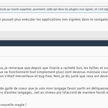
toute qu'oracle supprime, purement, cette api dans les plugins non signés, et c'est rég
ne pouvait plus exécuter les applications non signées dans le navigat
va, je remarque que depuis que Oracle a racheté Sun, les failles et sur
ava ne fonctionnent tout simplement plus) sont devenus monnaie cour
n c'était merveilleux et bug-free. Non, je dis juste que Java est dev
 de gaité de coeur que je vois mon langage favori partir en déliquess
 d'autres langages, .net au niveau pro (d'accord de manière forcé) et
 nouvelle magie !