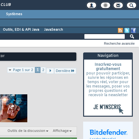
CLUB
Systèmes
Outils, EDI & API Java
JavaSearch
Recherche avancée
Navigation
tor
Inscrivez-vous
gratuitement
Page 1 sur 2
1
2
Dernière
pour pouvoir participer,
suivre les réponses en
temps réel, voter pour
les messages, poser vos
propres questions et
recevoir la newsletter
Outils de la discussion
Affichage