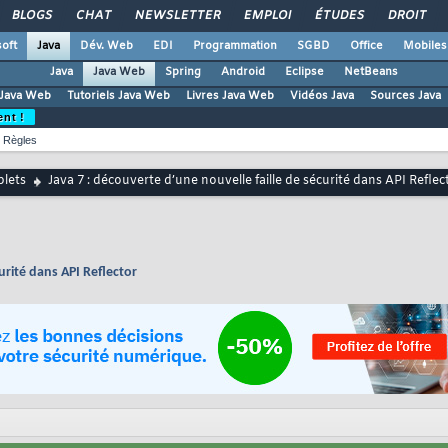
BLOGS
CHAT
NEWSLETTER
EMPLOI
ÉTUDES
DROIT
oft
Java
Dév. Web
EDI
Programmation
SGBD
Office
Mobiles
Java
Java Web
Spring
Android
Eclipse
NetBeans
Java Web
Tutoriels Java Web
Livres Java Web
Vidéos Java
Sources Java
ent !
Règles
lets
Java 7 : découverte d’une nouvelle faille de sécurité dans API Reflec
urité dans API Reflector