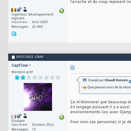
l'arrache et du coup reposent inu
Ingénieur développement
logiciels
Inscrit en
Avril 2007
Messages
25 483
19/07/2013,
13h49
CapFlow
Membre actif
Envoyé par
Hinault Romaric
Que pensez-vous de la récurre
Ça m'étonnerai que beaucoup de 
En langage puissant il y a aussi
environnements (ex: avec Djang
Étudiant
Pour mon cas personnel, si je de
Inscrit en
Octobre 2011
Messages
72