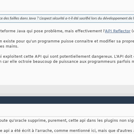
 des failles dans Java ? L’aspect sécurité a-t-il été sacrifié lors du développement de
lateforme Java qui pose problème, mais effectivement l'
API Reflector
(c
on existe pour qu'un programme puisse connaitre et modifier sa propr
les mains.
exploitent cette API qui sont potentiellement dangereux. L'API doit êt
on car elle octroie beaucoup de puissance aux programmeurs parfois m
toute qu'oracle supprime, purement, cette api dans les plugins non sign
te api a été écrit à l'arrache, comme mentionné ici, mais que d'autres 