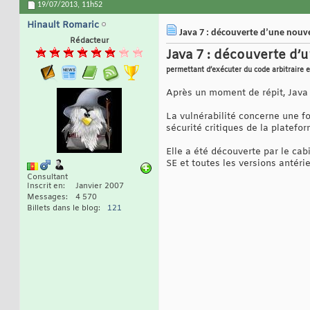
19/07/2013,
11h52
Hinault Romaric
Java 7 : découverte d’une nouvell
Rédacteur
Java 7 : découverte d’u
permettant d’exécuter du code arbitraire e
Après un moment de répit, Java r
La vulnérabilité concerne une fo
sécurité critiques de la platef
Elle a été découverte par le cab
SE et toutes les versions antéri
Consultant
Inscrit en
Janvier 2007
Messages
4 570
Billets dans le blog
121