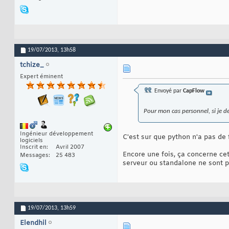
19/07/2013,
13h58
tchize_
Expert éminent
Envoyé par
CapFlow
Pour mon cas personnel, si je de
Ingénieur développement
C'est sur que python n'a pas de fa
logiciels
Inscrit en
Avril 2007
Encore une fois, ça concerne cet
Messages
25 483
serveur ou standalone ne sont 
19/07/2013,
13h59
Elendhil