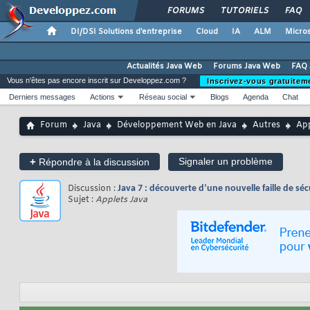
FORUMS
TUTORIELS
FAQ
DI/DSI Solutions d'entreprise
Cloud
IA
ALM
Micros
Actualités Java Web
Forums Java Web
FAQ 
Vous n'êtes pas encore inscrit sur Developpez.com ?
Inscrivez-vous gratuitem
Derniers messages
Actions
Réseau social
Blogs
Agenda
Chat
Forum
Java
Développement Web en Java
Autres
App
+
Signaler un problème
Répondre à la discussion
Discussion :
Java 7 : découverte d’une nouvelle faille de séc
Sujet :
Applets Java