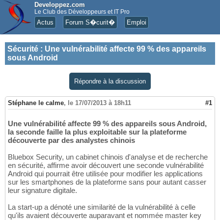
Developpez.com
Le Club des Développeurs et IT Pro
Actus
Forum S�curit�
Emploi
Sécurité
:
Une vulnérabilité affecte 99 % des appareils
sous Android
Répondre à la discussion
Stéphane le calme
,
le 17/07/2013 à 18h11
#1
Une vulnérabilité affecte 99 % des appareils sous Android,
la seconde faille la plus exploitable sur la plateforme
découverte par des analystes chinois
Bluebox Security, un cabinet chinois d'analyse et de recherche
en sécurité, affirme avoir découvert une seconde vulnérabilité
Android qui pourrait être utilisée pour modifier les applications
sur les smartphones de la plateforme sans pour autant casser
leur signature digitale.
La start-up a dénoté une similarité de la vulnérabilité à celle
qu'ils avaient découverte auparavant et nommée master key