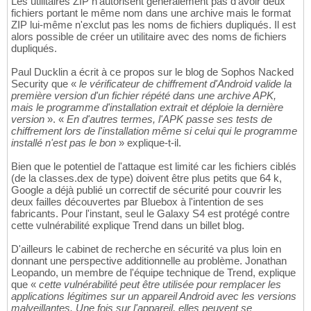
Les utilitaires ZIP n'autorisent généralement pas d'avoir deux
fichiers portant le même nom dans une archive mais le format
ZIP lui-même n'exclut pas les noms de fichiers dupliqués. Il est
alors possible de créer un utilitaire avec des noms de fichiers
dupliqués.
Paul Ducklin a écrit à ce propos sur le blog de Sophos Nacked
Security que «
le vérificateur de chiffrement d'Android valide la
première version d'un fichier répété dans une archive APK,
mais le programme d'installation extrait et déploie la dernière
version
». «
En d'autres termes, l'APK passe ses tests de
chiffrement lors de l'installation même si celui qui le programme
installé n'est pas le bon
» explique-t-il.
Bien que le potentiel de l'attaque est limité car les fichiers ciblés
(de la classes.dex de type) doivent être plus petits que 64 k,
Google a déjà publié un correctif de sécurité pour couvrir les
deux failles découvertes par Bluebox à l'intention de ses
fabricants. Pour l'instant, seul le Galaxy S4 est protégé contre
cette vulnérabilité explique Trend dans un billet blog.
D'ailleurs le cabinet de recherche en sécurité va plus loin en
donnant une perspective additionnelle au problème. Jonathan
Leopando, un membre de l'équipe technique de Trend, explique
que «
cette vulnérabilité peut être utilisée pour remplacer les
applications légitimes sur un appareil Android avec les versions
malveillantes. Une fois sur l'appareil, elles peuvent se