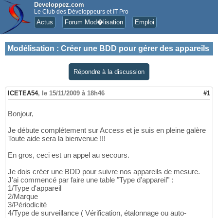
Developpez.com
Le Club des Développeurs et IT Pro
Actus
Forum Mod�lisation
Emploi
Modélisation
:
Créer une BDD pour gérer des appareils
Répondre à la discussion
ICETEA54
,
le 15/11/2009 à 18h46
#1
Bonjour,
Je débute complétement sur Access et je suis en pleine galère
Toute aide sera la bienvenue !!!
En gros, ceci est un appel au secours.
Je dois créer une BDD pour suivre nos appareils de mesure.
J'ai commencé par faire une table "Type d'appareil" :
1/Type d'appareil
2/Marque
3/Périodicité
4/Type de surveillance ( Vérification, étalonnage ou auto-