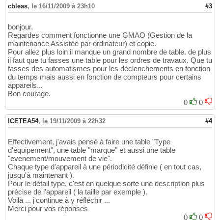
cbleas
,
le 16/11/2009 à 23h10
#3
bonjour,
Regardes comment fonctionne une GMAO (Gestion de la
maintenance Assistée par ordinateur) et copie.
Pour allez plus loin il manque un grand nombre de table. de plus
il faut que tu fasses une table pour les ordres de travaux. Que tu
fasses des automatismes pour les déclenchements en fonction
du temps mais aussi en fonction de compteurs pour certains
appareils...
Bon courage.
0
0
ICETEA54
,
le 19/11/2009 à 22h32
#4
Effectivement, j'avais pensé à faire une table "Type
d'équipement", une table "marque" et aussi une table
"evenement/mouvement de vie".
Chaque type d'appareil à une périodicité définie ( en tout cas,
jusqu'à maintenant ).
Pour le détail type, c'est en quelque sorte une description plus
précise de l'appareil ( la taille par exemple ).
Voilà ... j'continue à y réfléchir ...
Merci pour vos réponses
0
0