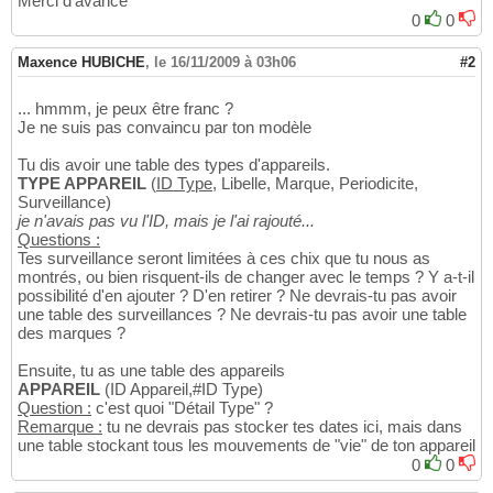
Merci d'avance
0
0
Maxence HUBICHE
,
le 16/11/2009 à 03h06
#2
... hmmm, je peux être franc ?
Je ne suis pas convaincu par ton modèle
Tu dis avoir une table des types d'appareils.
TYPE APPAREIL
(
ID Type
, Libelle, Marque, Periodicite,
Surveillance)
je n'avais pas vu l'ID, mais je l'ai rajouté...
Questions :
Tes surveillance seront limitées à ces chix que tu nous as
montrés, ou bien risquent-ils de changer avec le temps ? Y a-t-il
possibilité d'en ajouter ? D'en retirer ? Ne devrais-tu pas avoir
une table des surveillances ? Ne devrais-tu pas avoir une table
des marques ?
Ensuite, tu as une table des appareils
APPAREIL
(ID Appareil,#ID Type)
Question :
c'est quoi "Détail Type" ?
Remarque :
tu ne devrais pas stocker tes dates ici, mais dans
une table stockant tous les mouvements de "vie" de ton appareil
0
0