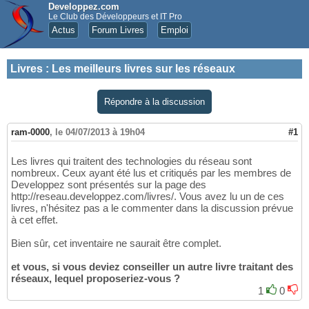
Developpez.com
Le Club des Développeurs et IT Pro
Actus
Forum Livres
Emploi
Livres
:
Les meilleurs livres sur les réseaux
Répondre à la discussion
ram-0000
,
le 04/07/2013 à 19h04
#1
Les livres qui traitent des technologies du réseau sont
nombreux. Ceux ayant été lus et critiqués par les membres de
Developpez sont présentés sur la page des
http://reseau.developpez.com/livres/. Vous avez lu un de ces
livres, n'hésitez pas a le commenter dans la discussion prévue
à cet effet.
Bien sûr, cet inventaire ne saurait être complet.
et vous, si vous deviez conseiller un autre livre traitant des
réseaux, lequel proposeriez-vous ?
1
0