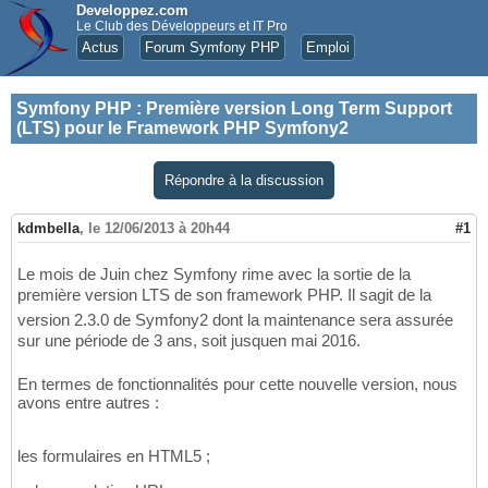
Developpez.com
Le Club des Développeurs et IT Pro
Actus
Forum Symfony PHP
Emploi
Symfony PHP
:
Première version Long Term Support
(LTS) pour le Framework PHP Symfony2
Répondre à la discussion
kdmbella
,
le 12/06/2013 à 20h44
#1
Le mois de Juin chez Symfony rime avec la sortie de la
première version LTS de son framework PHP. Il sagit de la
version 2.3.0 de Symfony2 dont la maintenance sera assurée
sur une période de 3 ans, soit jusquen mai 2016.
En termes de fonctionnalités pour cette nouvelle version, nous
avons entre autres :
les formulaires en HTML5 ;