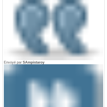
Envoyé par
SAmpistaroy