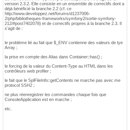
version 2.3.2. Elle consiste en un ensemble de correctifs dont a
déjà bénéficié la branche 2.2 (cf. ce
http://www.developpez.net/forums/d1237006-
2/php/bibliotheques-frameworks/symfony2/sortie-symfony-
212/#post7402078) et de correctifs propres à la branche 2.3. Il
s'agit de :
le problème lié au fait que $_ENV contienne des valeurs de tye
Array ;
la prise en compte des Alias dans Container::has() ;
le forcing de la valeur du Content-Type au HTML dans les
contrôleurs web profiler ;
le fait que le SplFileInfo::getContents ne marche pas avec me
protocol SSH2 ;
ne plus réenregistrer les commandes chaque fois que
ConsoleApplication est en marche ;
etc.