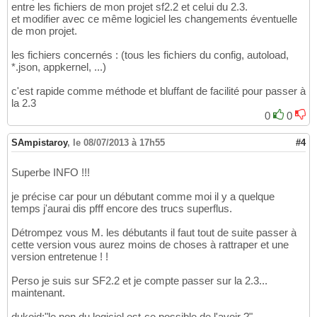
entre les fichiers de mon projet sf2.2 et celui du 2.3.
et modifier avec ce même logiciel les changements éventuelle
de mon projet.
les fichiers concernés : (tous les fichiers du config, autoload,
*.json, appkernel, ...)
c'est rapide comme méthode et bluffant de facilité pour passer à
la 2.3
0
0
SAmpistaroy
,
le 08/07/2013 à 17h55
#4
Superbe INFO !!!
je précise car pour un débutant comme moi il y a quelque
temps j'aurai dis pfff encore des trucs superflus.
Détrompez vous M. les débutants il faut tout de suite passer à
cette version vous aurez moins de choses à rattraper et une
version entretenue ! !
Perso je suis sur SF2.2 et je compte passer sur la 2.3...
maintenant.
dukoid:"le non du logiciel est-ce possible de l'avoir ?"