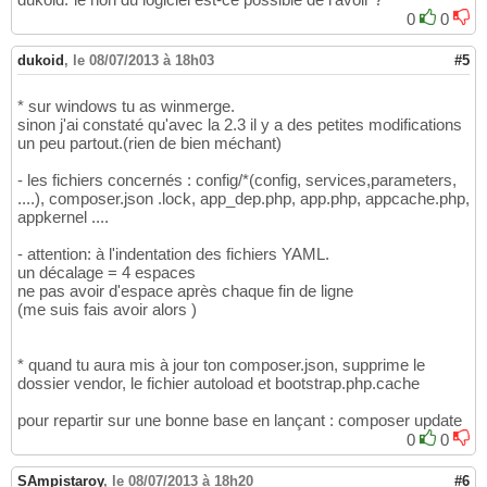
0
0
dukoid
,
le 08/07/2013 à 18h03
#5
* sur windows tu as winmerge.
sinon j'ai constaté qu'avec la 2.3 il y a des petites modifications
un peu partout.(rien de bien méchant)
- les fichiers concernés : config/*(config, services,parameters,
....), composer.json .lock, app_dep.php, app.php, appcache.php,
appkernel ....
- attention: à l'indentation des fichiers YAML.
un décalage = 4 espaces
ne pas avoir d'espace après chaque fin de ligne
(me suis fais avoir alors )
* quand tu aura mis à jour ton composer.json, supprime le
dossier vendor, le fichier autoload et bootstrap.php.cache
pour repartir sur une bonne base en lançant : composer update
0
0
SAmpistaroy
,
le 08/07/2013 à 18h20
#6