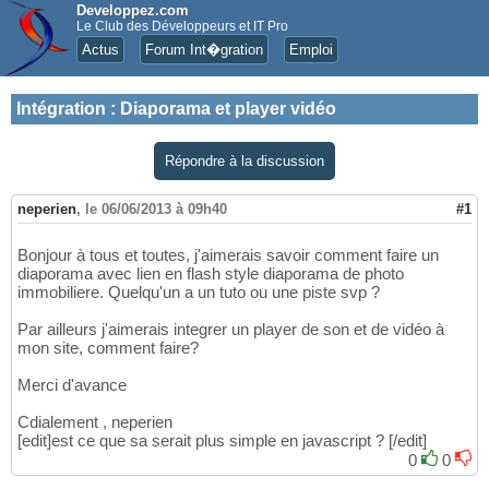
Developpez.com
Le Club des Développeurs et IT Pro
Actus
Forum Int�gration
Emploi
Intégration
:
Diaporama et player vidéo
Répondre à la discussion
neperien
,
le 06/06/2013 à 09h40
#1
Bonjour à tous et toutes, j'aimerais savoir comment faire un
diaporama avec lien en flash style diaporama de photo
immobiliere. Quelqu'un a un tuto ou une piste svp ?
Par ailleurs j'aimerais integrer un player de son et de vidéo à
mon site, comment faire?
Merci d'avance
Cdialement , neperien
[edit]est ce que sa serait plus simple en javascript ? [/edit]
0
0