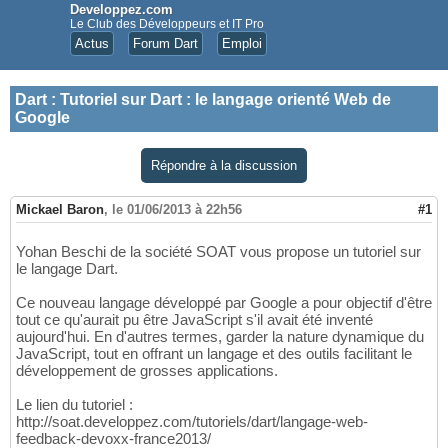
Developpez.com
Le Club des Développeurs et IT Pro
Actus
Forum Dart
Emploi
Dart
:
Tutoriel sur Dart : le langage orienté Web de
Google
Répondre à la discussion
Mickael Baron
,
le 01/06/2013 à 22h56
#1
Yohan Beschi de la société SOAT vous propose un tutoriel sur
le langage Dart.
Ce nouveau langage développé par Google a pour objectif d'être
tout ce qu'aurait pu être JavaScript s'il avait été inventé
aujourd'hui. En d'autres termes, garder la nature dynamique du
JavaScript, tout en offrant un langage et des outils facilitant le
développement de grosses applications.
Le lien du tutoriel :
http://soat.developpez.com/tutoriels/dart/langage-web-
feedback-devoxx-france2013/