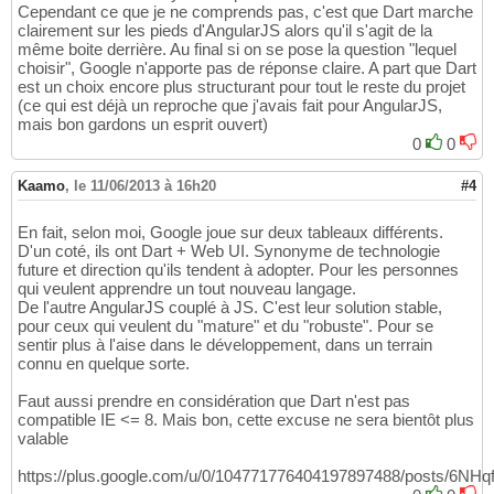
Cependant ce que je ne comprends pas, c'est que Dart marche
clairement sur les pieds d'AngularJS alors qu'il s'agit de la
même boite derrière. Au final si on se pose la question "lequel
choisir", Google n'apporte pas de réponse claire. A part que Dart
est un choix encore plus structurant pour tout le reste du projet
(ce qui est déjà un reproche que j'avais fait pour AngularJS,
mais bon gardons un esprit ouvert)
0
0
Kaamo
,
le 11/06/2013 à 16h20
#4
En fait, selon moi, Google joue sur deux tableaux différents.
D'un coté, ils ont Dart + Web UI. Synonyme de technologie
future et direction qu'ils tendent à adopter. Pour les personnes
qui veulent apprendre un tout nouveau langage.
De l'autre AngularJS couplé à JS. C'est leur solution stable,
pour ceux qui veulent du "mature" et du "robuste". Pour se
sentir plus à l'aise dans le développement, dans un terrain
connu en quelque sorte.
Faut aussi prendre en considération que Dart n'est pas
compatible IE <= 8. Mais bon, cette excuse ne sera bientôt plus
valable
https://plus.google.com/u/0/104771776404197897488/posts/6NH