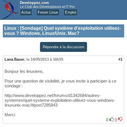
Developpez.com
Le Club des Développeurs et IT Pro
Actus
Forum Linux
Emploi
Linux
:
[Sondage] Quel système d'exploitation utilisez-
vous ? Windows, Linux/Unix, Mac?
Répondre à la discussion
Lana.Bauer
,
le 14/05/2013 à 16h55
#1
Bonjour les linuxiens,
Pour une question de visibilité, je vous invite à participer à ce
sondage :
http://www.developpez.net/forums/d1342684/autres-
systemes/quel-systeme-exploitation-utilisez-vous-windows-
linuxunix-mac/#post7285843
Merci
0
0