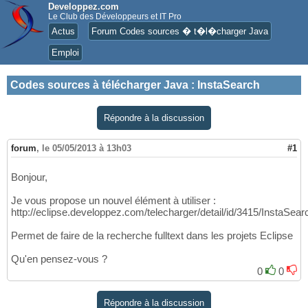
Developpez.com
Le Club des Développeurs et IT Pro
Actus
Forum Codes sources � t�l�charger Java
Emploi
Codes sources à télécharger Java
:
InstaSearch
Répondre à la discussion
forum
,
le 05/05/2013 à 13h03
#1
Bonjour,
Je vous propose un nouvel élément à utiliser :
http://eclipse.developpez.com/telecharger/detail/id/3415/InstaSear
Permet de faire de la recherche fulltext dans les projets Eclipse
Qu'en pensez-vous ?
0
0
Répondre à la discussion