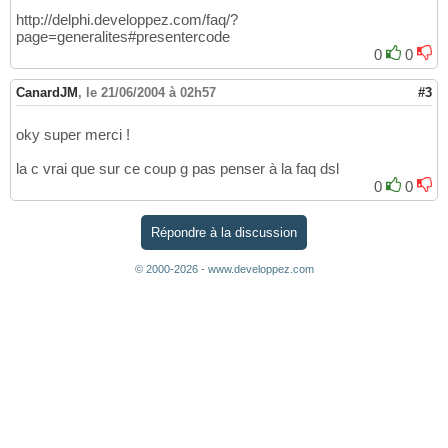
http://delphi.developpez.com/faq/?
page=generalites#presentercode
0
0
CanardJM
,
le 21/06/2004 à 02h57
#3
oky super merci !
la c vrai que sur ce coup g pas penser à la faq dsl
0
0
Répondre à la discussion
© 2000-2026 - www.developpez.com