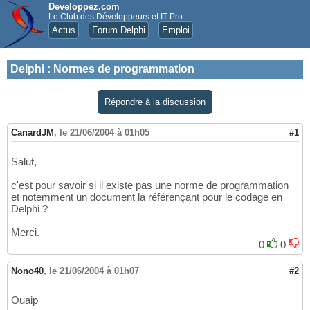
Developpez.com
Le Club des Développeurs et IT Pro
Actus
Forum Delphi
Emploi
Delphi
:
Normes de programmation
Répondre à la discussion
CanardJM
,
le 21/06/2004 à 01h05
#1
Salut,
c'est pour savoir si il existe pas une norme de programmation
et notemment un document la référençant pour le codage en
Delphi ?
Merci.
0
0
Nono40
,
le 21/06/2004 à 01h07
#2
Ouaip