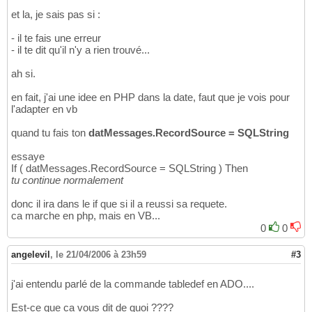
et la, je sais pas si :
- il te fais une erreur
- il te dit qu'il n'y a rien trouvé...
ah si.
en fait, j'ai une idee en PHP dans la date, faut que je vois pour
l'adapter en vb
quand tu fais ton
datMessages.RecordSource = SQLString
essaye
If ( datMessages.RecordSource = SQLString ) Then
tu continue normalement
donc il ira dans le if que si il a reussi sa requete.
ca marche en php, mais en VB...
0
0
angelevil
,
le 21/04/2006 à 23h59
#3
j'ai entendu parlé de la commande tabledef en ADO....
Est-ce que ca vous dit de quoi ????