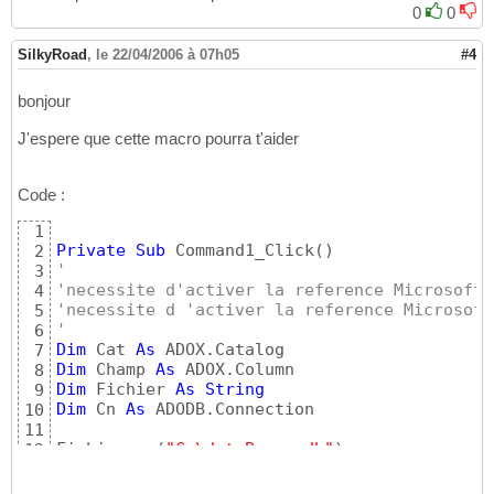
0
0
SilkyRoad
,
le 22/04/2006 à 07h05
#4
bonjour
J'espere que cette macro pourra t'aider
Code :
1
Private
Sub
 Command1_Click
(
)
2
'
3
'necessite d'activer la reference Microsoft 
4
'necessite d 'activer la reference Microsoft
5
'
6
Dim
 Cat 
As
7
Dim
 Champ 
As
8
Dim
 Fichier 
As
String
9
Dim
 Cn 
As
 ADODB.Connection

10
11
Fichier = 
(
"C:\dataBase.mdb"
)
12
13
Set
 Cn = 
New
14