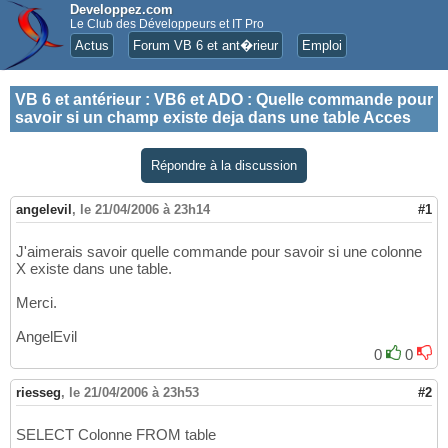
Developpez.com
Le Club des Développeurs et IT Pro
Actus
Forum VB 6 et ant�rieur
Emploi
VB 6 et antérieur
:
VB6 et ADO : Quelle commande pour
savoir si un champ existe deja dans une table Acces
Répondre à la discussion
angelevil
,
le 21/04/2006 à 23h14
#1
J'aimerais savoir quelle commande pour savoir si une colonne
X existe dans une table.
Merci.
AngelEvil
0
0
riesseg
,
le 21/04/2006 à 23h53
#2
SELECT Colonne FROM table