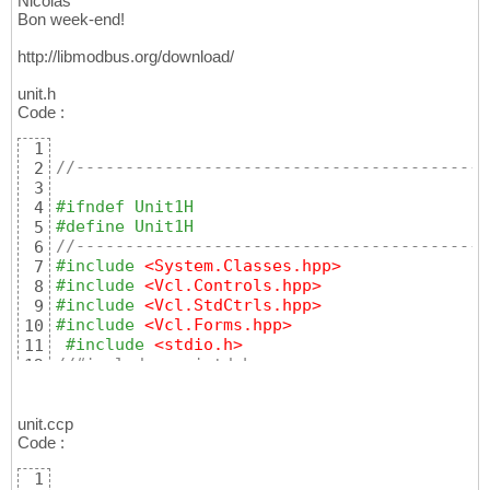
Nicolas
Bon week-end!
http://libmodbus.org/download/
unit.h
Code :
1
//------------------------------------------
2
3
#ifndef Unit1H
4
#define Unit1H
5
//------------------------------------------
6
#include
 <System.Classes.hpp>
7
#include
 <Vcl.Controls.hpp>
8
#include
 <Vcl.StdCtrls.hpp>
9
#include
 <Vcl.Forms.hpp>
10
#include
 <stdio.h>
11
//#include <unistd.h>
12
#include
 <string.h>
13
#include
 <stdlib.h>
14
#include
 <errno.h>
unit.ccp
15
Code :
#include
 <modbus.h>
16
//------------------------------------------
17
1
class
 TForm1 : 
public
18