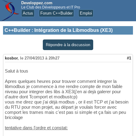
Developpez.com
Le Club des Développeurs et IT Pro
Actus
Forum C++Builder
Emploi
C++Builder
:
Intégration de la Libmodbus (XE3)
Répondre à la discussion
kosbor
,
le 27/04/2013 à 20h27
#1
Salut à tous
Apres quelques heures pour trouver comment integrer la
libmodbus je commence à me rendre compte de mon faible
niveau pour integrer des libs à XE3(j'en ai dejà galerer pour
d'autre dont Tcomport et modbustcp)
vous me direz que j'ai déjà modbus , or il est TCP et j'ai besoin
du RTU pour mon projet, au départ je voulais forcer avec
comport les trames mais c'est pas si simple et ça fais un peu
bricolage
tentative dans l'ordre et constat: