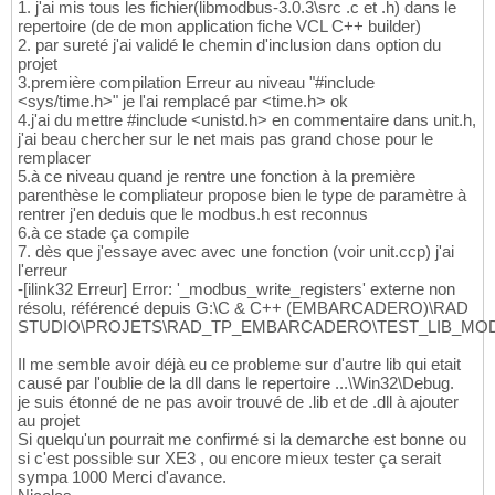
1. j'ai mis tous les fichier(libmodbus-3.0.3\src .c et .h) dans le
repertoire (de de mon application fiche VCL C++ builder)
2. par sureté j'ai validé le chemin d'inclusion dans option du
projet
3.première compilation Erreur au niveau "#include
<sys/time.h>" je l'ai remplacé par <time.h> ok
4.j'ai du mettre #include <unistd.h> en commentaire dans unit.h,
j'ai beau chercher sur le net mais pas grand chose pour le
remplacer
5.à ce niveau quand je rentre une fonction à la première
parenthèse le compliateur propose bien le type de paramètre à
rentrer j'en deduis que le modbus.h est reconnus
6.à ce stade ça compile
7. dès que j'essaye avec avec une fonction (voir unit.ccp) j'ai
l'erreur
-[ilink32 Erreur] Error: '_modbus_write_registers' externe non
résolu, référencé depuis G:\C & C++ (EMBARCADERO)\RAD
STUDIO\PROJETS\RAD_TP_EMBARCADERO\TEST_LIB_MOD
Il me semble avoir déjà eu ce probleme sur d'autre lib qui etait
causé par l'oublie de la dll dans le repertoire ...\Win32\Debug.
je suis étonné de ne pas avoir trouvé de .lib et de .dll à ajouter
au projet
Si quelqu'un pourrait me confirmé si la demarche est bonne ou
si c'est possible sur XE3 , ou encore mieux tester ça serait
sympa 1000 Merci d'avance.