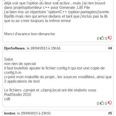
déjà voir que l'option du lieur soit active , mais j'ai rien trouvé
dans projet\option\lieur c++ pour Generate .LIB File
j'ai bien mis un répertoire "option\C++ (option partagées)\sortie
Bpi/lib mais rien qui arrive dedans et tant que j'inclus pas la lib
que tu as creer toujours la même erreur
Merci d'avance bon dimanche
0
0
DjmSoftware
,
le 28/04/2013 à 19h16
#4
Salut
non rien de special
il faut toutefois ajouter le fichier config.h qui est une copie de
config.h.in
ci-joint mon makefile du projet , les sources modifiées, ainsi que
2 applications de test
Le fichiers .cprojet et .cbproj.local ont été réalisés sous
RadStudio 2010
cdlt
0
0
kosbor
,
le 29/04/2013 à 23h51
#5