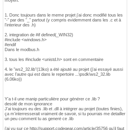
moyen.
1. Donc toujours dans le meme projet j'ai donc modifié tous les
"-" par des "_" partout (y compris evidemment dans les .c et à
l'interieur des .h)
2. integration de #if defined(_WIN32)
#include <windows.h>
#endif
Dans le modbus.h
3. tous les #include <unistd.h> sont en commentaire
4. le "ws2_32.lib"(13ko) a été ajouté au projet (j'ai essayé aussi
avec l'autre qui est dans le repertoire ...\psdk\ws2_32.lib
(6.06ko))
Y'a t-il une manip particulière pour générer ce .lib ?
desolé de mon ignorance
J'ai toujours eu des .lib et .dll à intégrer au projet (toutes finies),
ça m'interresserait vraiment de savoir, si tu pourrais me detailler
un peu comment tu as generé ce .lib
j'ai vu sur ce http://support.codegear.com/article/35756 qu'il faut