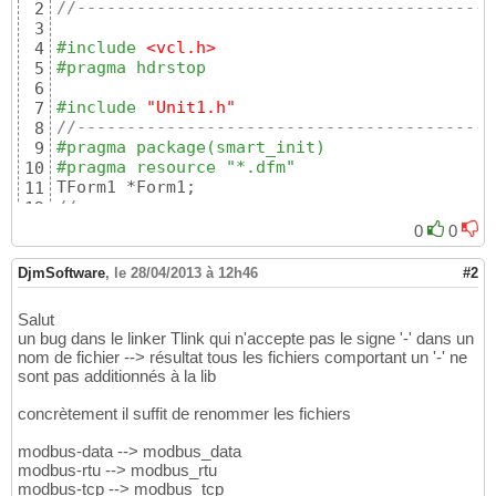
//------------------------------------------
2
{
19
3
__published:	
// Composants gérés par l'ED
20
#include
 <vcl.h>
4
	TButton *Button1;

21
#pragma hdrstop
5
void
 __fastcall Button1Click
(
TObject
22
6
private
:	
// Déclarations utilisateur
23
#include
 "Unit1.h"
7
public
:		
// Déclarations utilisateur
24
//------------------------------------------
8
	__fastcall TForm1
(
TComponent* Owner
)
25
#pragma package(smart_init)
9
}
26
#pragma resource "*.dfm"
10
//------------------------------------------
27
11
extern
28
//------------------------------------------
12
//------------------------------------------
29
__fastcall TForm1::TForm1
(
TComponent* Owner
)
13
#endif
0
0
30
	: TForm
(
Owner
)
14
{
15
DjmSoftware
,
le 28/04/2013 à 12h46
#2
16
}
17
Salut
//------------------------------------------
18
un bug dans le linker Tlink qui n'accepte pas le signe '-' dans un
void
 __fastcall TForm1::Button1Click
(
TObject
19
nom de fichier --> résultat tous les fichiers comportant un '-' ne
{
20
sont pas additionnés à la lib
unsigned
int
short
 *tab_rp_registers;

21
22
concrètement il suffit de renommer les fichiers
int
 adr=
0x6B
,nbr= 
2
;

23
24
modbus-data --> modbus_data
//modbus_connect(ctx);
25
modbus-rtu --> modbus_rtu
//modbus_write_registers(ctx,adr,nbr,tab_rp_
26
modbus-tcp --> modbus_tcp