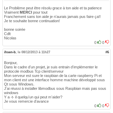
Le Problème peut être résolu grace à ton aide et ta patience
Vraiment
MERCI
pour tout
Franchement sans ton aide je n'aurais jamais pus faire ça!!
Je te souhaite bonne continuation!
bonne soirée
Cdlt
Nicolas
0
0
ihsen-b
,
le 08/12/2013 à 11h27
#6
Bonjour,
Dans le cadre d'un projet, je suis entrain d'implémenter le
protocole modbus Tcp client/serveur
Mon serveur est sure le raspbian de la carte raspberry Pi et
mon client est une interface homme machine développé sous
Qt sous Windows.
J'ai réussi à installer libmodbus sous Raspbian mais pas sous
windows
Y a -t- il quelqu'un qui peut m'aider?
Je vous remercie d'avance
0
0