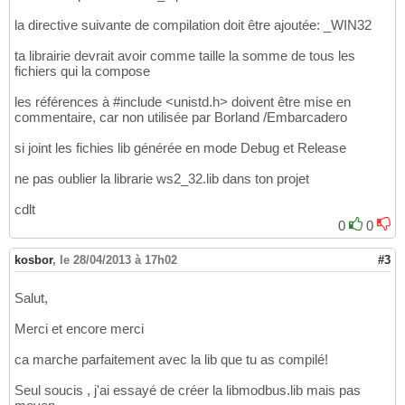
}
27
//------------------------------------------
la directive suivante de compilation doit être ajoutée: _WIN32
28
ta librairie devrait avoir comme taille la somme de tous les
fichiers qui la compose
les références à #include <unistd.h> doivent être mise en
commentaire, car non utilisée par Borland /Embarcadero
si joint les fichies lib générée en mode Debug et Release
ne pas oublier la librarie ws2_32.lib dans ton projet
cdlt
0
0
kosbor
,
le 28/04/2013 à 17h02
#3
Salut,
Merci et encore merci
ca marche parfaitement avec la lib que tu as compilé!
Seul soucis , j'ai essayé de créer la libmodbus.lib mais pas