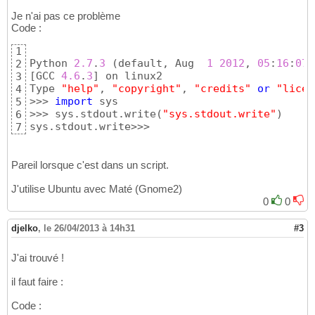
Je n'ai pas ce problème
Code :
1
Python 
2.7
.
3
(
default, Aug  
1
2012
, 
05
:
16
:
07
)
2
[
GCC 
4.6
.
3
]
 on linux2

3
Type 
"help"
, 
"copyright"
, 
"credits"
or
"licen
4
>>> 
import
 sys

5
>>> sys.stdout.write
(
"sys.stdout.write"
)
6
sys.stdout.write>>>
7
Pareil lorsque c'est dans un script.
J'utilise Ubuntu avec Maté (Gnome2)
0
0
djelko
,
le 26/04/2013 à 14h31
#3
J'ai trouvé !
il faut faire :
Code :