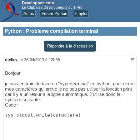
Developpez.com
Le Club des Développeurs et IT Pro
Actus
Forum Python
Emploi
Python
:
Probleme compilation terminal
Répondre à la discussion
djelko
,
le 26/04/2013 à 12h35
#1
Bonjour
je suis en train de faire un "hyperterminal" en python, pour ecrire
mes caractères qui arrive je ne peu pas utiliser la fonction print
car il y à un retour a la ligne automatique. J'utilise donc la
syntaxe suivante :
Code :
sys.stdout.write
(
caractere
)