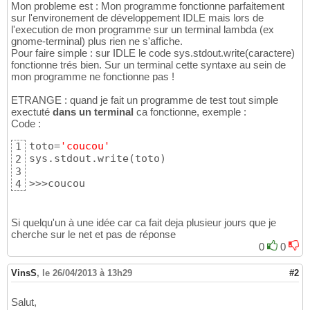
Mon probleme est : Mon programme fonctionne parfaitement
sur l'environement de développement IDLE mais lors de
l'execution de mon programme sur un terminal lambda (ex
gnome-terminal) plus rien ne s'affiche.
Pour faire simple : sur IDLE le code sys.stdout.write(caractere)
fonctionne trés bien. Sur un terminal cette syntaxe au sein de
mon programme ne fonctionne pas !
ETRANGE : quand je fait un programme de test tout simple
exectuté
dans un terminal
ca fonctionne, exemple :
Code :
toto=
'coucou'
1
sys.stdout.write
(
toto
)
2
3
>>>coucou
4
Si quelqu'un à une idée car ca fait deja plusieur jours que je
cherche sur le net et pas de réponse
0
0
VinsS
,
le 26/04/2013 à 13h29
#2
Salut,