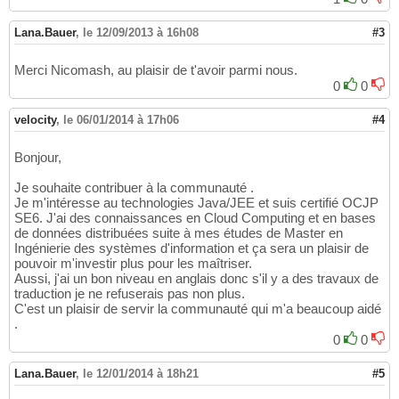
Lana.Bauer
,
le 12/09/2013 à 16h08
#3
Merci Nicomash, au plaisir de t'avoir parmi nous.
0
0
velocity
,
le 06/01/2014 à 17h06
#4
Bonjour,
Je souhaite contribuer à la communauté .
Je m'intéresse au technologies Java/JEE et suis certifié OCJP
SE6. J'ai des connaissances en Cloud Computing et en bases
de données distribuées suite à mes études de Master en
Ingénierie des systèmes d'information et ça sera un plaisir de
pouvoir m'investir plus pour les maîtriser.
Aussi, j'ai un bon niveau en anglais donc s'il y a des travaux de
traduction je ne refuserais pas non plus.
C'est un plaisir de servir la communauté qui m'a beaucoup aidé
.
0
0
Lana.Bauer
,
le 12/01/2014 à 18h21
#5