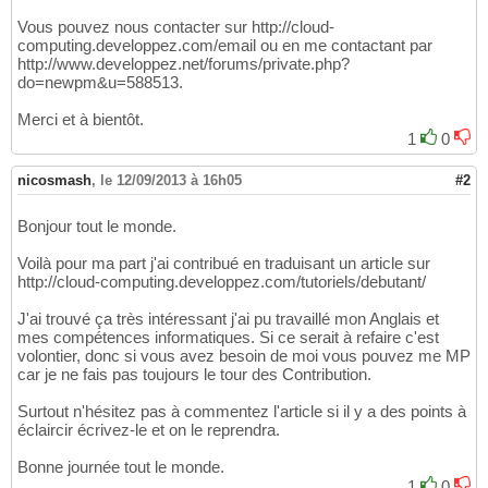
Vous pouvez nous contacter sur http://cloud-
computing.developpez.com/email ou en me contactant par
http://www.developpez.net/forums/private.php?
do=newpm&u=588513.
Merci et à bientôt.
1
0
nicosmash
,
le 12/09/2013 à 16h05
#2
Bonjour tout le monde.
Voilà pour ma part j'ai contribué en traduisant un article sur
http://cloud-computing.developpez.com/tutoriels/debutant/
J'ai trouvé ça très intéressant j'ai pu travaillé mon Anglais et
mes compétences informatiques. Si ce serait à refaire c'est
volontier, donc si vous avez besoin de moi vous pouvez me MP
car je ne fais pas toujours le tour des Contribution.
Surtout n'hésitez pas à commentez l'article si il y a des points à
éclaircir écrivez-le et on le reprendra.
Bonne journée tout le monde.
1
0