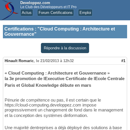
Developpez.com
Le Club des Développeurs et IT Pro
Actus
Forum Certifications
Emploi
Certifications
:
"Cloud Computing : Architecture et
Gouvernance"
Répondre à la discussion
Hinault Romaric
,
le 21/02/2013 à 12h32
#1
« Cloud Computing : Architecture et Gouvernance »
la 3e promotion de lExecutive Certificate de lEcole Centrale
Paris et Global Knowledge débute en mars
Pénurie de compétence ou pas, il est certain que le
https://cloud-computing.developpez.com impose
progressivement un changement de fond dans le management
et la conception des systèmes dinformation.
Une majorité dentreprises a déjà déployé des solutions à base