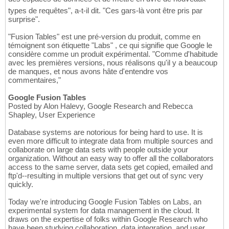
types de requêtes", a-t-il dit. "Ces gars-là vont être pris par
surprise".
"Fusion Tables" est une pré-version du produit, comme en
témoignent son étiquette "Labs" , ce qui signifie que Google le
considère comme un produit expérimental. "Comme d'habitude
avec les premières versions, nous réalisons qu'il y a beaucoup
de manques, et nous avons hâte d'entendre vos
commentaires,"
Google Fusion Tables
Posted by Alon Halevy, Google Research and Rebecca
Shapley, User Experience
Database systems are notorious for being hard to use. It is
even more difficult to integrate data from multiple sources and
collaborate on large data sets with people outside your
organization. Without an easy way to offer all the collaborators
access to the same server, data sets get copied, emailed and
ftp'd--resulting in multiple versions that get out of sync very
quickly.
Today we're introducing Google Fusion Tables on Labs, an
experimental system for data management in the cloud. It
draws on the expertise of folks within Google Research who
have been studying collaboration, data integration, and user