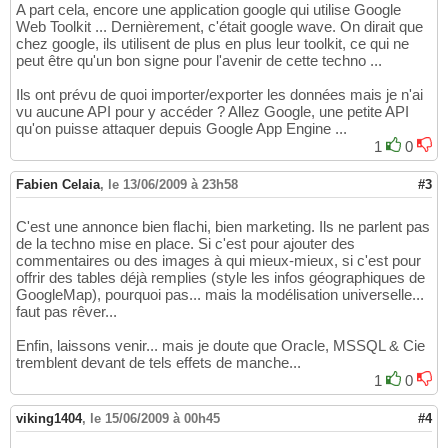
A part cela, encore une application google qui utilise Google
Web Toolkit ... Dernièrement, c'était google wave. On dirait que
chez google, ils utilisent de plus en plus leur toolkit, ce qui ne
peut être qu'un bon signe pour l'avenir de cette techno ...
Ils ont prévu de quoi importer/exporter les données mais je n'ai
vu aucune API pour y accéder ? Allez Google, une petite API
qu'on puisse attaquer depuis Google App Engine ...
1
0
Fabien Celaia
,
le 13/06/2009 à 23h58
#3
C'est une annonce bien flachi, bien marketing. Ils ne parlent pas
de la techno mise en place. Si c'est pour ajouter des
commentaires ou des images à qui mieux-mieux, si c'est pour
offrir des tables déjà remplies (style les infos géographiques de
GoogleMap), pourquoi pas... mais la modélisation universelle...
faut pas rêver...
Enfin, laissons venir... mais je doute que Oracle, MSSQL & Cie
tremblent devant de tels effets de manche...
1
0
viking1404
,
le 15/06/2009 à 00h45
#4