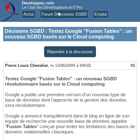
Developpez.com
Le Club des Développeurs et IT Pro
Actus
Forum D�cisions SGBD
Emploi
Décisions SGBD
:
Testez Google "Fusion Tables" : un
nouveau SGBD basés sur le Cloud computing
Répondre à la discussion
Pierre Louis Chevalier
,
le 13/06/2009 à 04h02
#1
Testez Google "Fusion Tables" : un nouveau SGBD
révolutionnaire basés sur le Cloud computing
Google a publié une première version d'un nouveau type de
base de données dont l'approche de la gestion des données
sera révolutionnaire.
Google a annoncé tranquillement dans le blog en ligne de son
équipe de recherche une nouvelle base de données appelée
"
Fusion Tables
" conçue pour éviter les limitations des bases de
données relationnelles classiques.