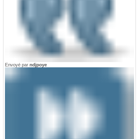
Envoyé par
ndjpoye