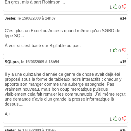
En gros, mis à part Robinson ...
1
0
Jester
,
le 15/06/2009 à 14h37
#14
C'est plus un Excel ou Access quand même qu'un SGBD de
type SQL.
À voir si c'est basé sur BigTable ou pas.
1
0
SQLpro
,
le 15/06/2009 à 18h54
#15
Il y a une quinzaine d'année ce genre de chose avait déjà été
proposé sous la forme de tableaux noirs interactifs : chacun y
apporte son manger comme une auberge espagnole. Pas
vraiment nouveau, mais bon coup mercatique puisque
visiblement cela fait remuer les communautés. J'ai même reçut
une demande d'avis d'un grande la presse informatique là
dessus....
A +
1
0
stailer
,
le 17/06/2009 à 11h46
#16