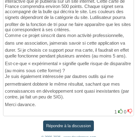
interactive que je publierai sur un site internet. Cette carte de
France comprendra environ 500 points. Chaque signet sera
accompagné de la bulle qui décrira le site. Les couleurs des
signets dépendront de la catégorie du site. Lutilisateur pourra
profiter de la fonction de tri pour ne faire apparaître que les sites
qui correspondent à ses critères.
Comme ce projet sinscrit dans mon activité professionnelle,
dans une association, jaimerais savoir si cette application va
durer. Si je choisis ce support pour ma carte, il faudrait en effet
quelle fonctionne pendant plusieurs années (au moins 5 ans).
Est-ce-que « expérimental » signifie quelle risque de disparaître
(au moins sous cette forme) ?
Je suis également intéressée par dautres outils qui me
permettraient dobtenir le même résultat, sachant que mes
connaissances en développement sont quasi inexistantes (par
contre, jai fait un peu de SIG).
Merci davance.
1
0
Répondre à la discussion