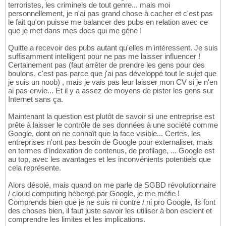
terroristes, les criminels de tout genre... mais moi
personnellement, je n'ai pas grand chose à cacher et c'est pas
le fait qu'on puisse me balancer des pubs en relation avec ce
que je met dans mes docs qui me gène !
Quitte a recevoir des pubs autant qu'elles m'intéressent. Je suis
suffisamment intelligent pour ne pas me laisser influencer !
Certainement pas (faut arrêter de prendre les gens pour des
boulons, c'est pas parce que j'ai pas développé tout le sujet que
je suis un noob) , mais je vais pas leur laisser mon CV si je n'en
ai pas envie... Et il y a assez de moyens de pister les gens sur
Internet sans ça.
Maintenant la question est plutôt de savoir si une entreprise est
prête à laisser le contrôle de ses données à une société comme
Google, dont on ne connaît que la face visible... Certes, les
entreprises n'ont pas besoin de Google pour externaliser, mais
en termes d'indexation de contenus, de profilage, ... Google est
au top, avec les avantages et les inconvénients potentiels que
cela représente.
Alors désolé, mais quand on me parle de SGBD révolutionnaire
/ cloud computing hébergé par Google, je me méfie !
Comprends bien que je ne suis ni contre / ni pro Google, ils font
des choses bien, il faut juste savoir les utiliser à bon escient et
comprendre les limites et les implications.