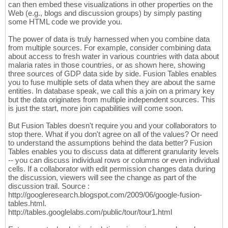
can then embed these visualizations in other properties on the
Web (e.g., blogs and discussion groups) by simply pasting
some HTML code we provide you.
The power of data is truly harnessed when you combine data
from multiple sources. For example, consider combining data
about access to fresh water in various countries with data about
malaria rates in those countries, or as shown here, showing
three sources of GDP data side by side. Fusion Tables enables
you to fuse multiple sets of data when they are about the same
entities. In database speak, we call this a join on a primary key
but the data originates from multiple independent sources. This
is just the start, more join capabilities will come soon.
But Fusion Tables doesn't require you and your collaborators to
stop there. What if you don't agree on all of the values? Or need
to understand the assumptions behind the data better? Fusion
Tables enables you to discuss data at different granularity levels
-- you can discuss individual rows or columns or even individual
cells. If a collaborator with edit permission changes data during
the discussion, viewers will see the change as part of the
discussion trail. Source :
http://googleresearch.blogspot.com/2009/06/google-fusion-
tables.html.
http://tables.googlelabs.com/public/tour/tour1.html