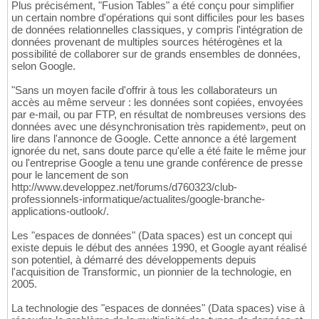
Plus précisément, "Fusion Tables" a été conçu pour simplifier
un certain nombre d'opérations qui sont difficiles pour les bases
de données relationnelles classiques, y compris l'intégration de
données provenant de multiples sources hétérogènes et la
possibilité de collaborer sur de grands ensembles de données,
selon Google.
"Sans un moyen facile d'offrir à tous les collaborateurs un
accès au même serveur : les données sont copiées, envoyées
par e-mail, ou par FTP, en résultat de nombreuses versions des
données avec une désynchronisation très rapidement», peut on
lire dans l'annonce de Google. Cette annonce a été largement
ignorée du net, sans doute parce qu'elle a été faite le même jour
ou l'entreprise Google a tenu une grande conférence de presse
pour le lancement de son
http://www.developpez.net/forums/d760323/club-
professionnels-informatique/actualites/google-branche-
applications-outlook/.
Les "espaces de données" (Data spaces) est un concept qui
existe depuis le début des années 1990, et Google ayant réalisé
son potentiel, à démarré des développements depuis
l'acquisition de Transformic, un pionnier de la technologie, en
2005.
La technologie des "espaces de données" (Data spaces) vise à