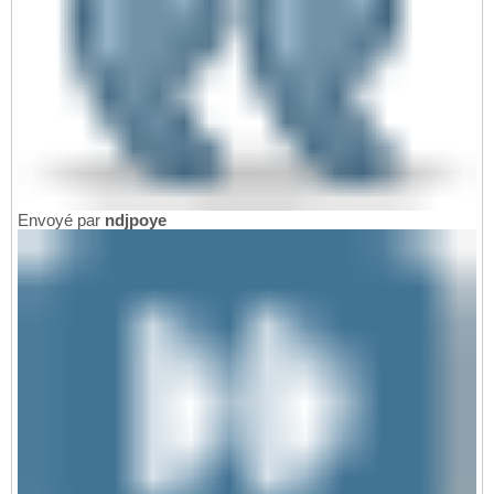
Envoyé par
ndjpoye