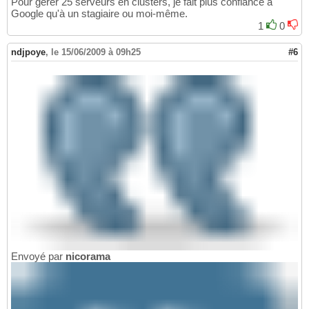
Pour gérer 25 serveurs en clusters, je fait plus confiance à
Google qu'à un stagiaire ou moi-même.
1
0
ndjpoye
,
le 15/06/2009 à 09h25
#6
Envoyé par
nicorama