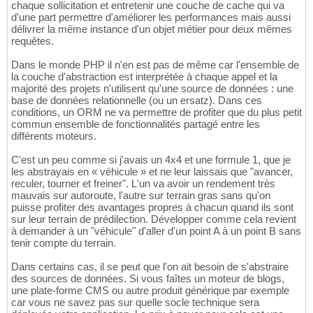
chaque sollicitation et entretenir une couche de cache qui va
d'une part permettre d'améliorer les performances mais aussi
délivrer la même instance d'un objet métier pour deux mêmes
requêtes.
Dans le monde PHP il n'en est pas de même car l'ensemble de
la couche d'abstraction est interprétée à chaque appel et la
majorité des projets n'utilisent qu'une source de données : une
base de données relationnelle (ou un ersatz). Dans ces
conditions, un ORM ne va permettre de profiter que du plus petit
commun ensemble de fonctionnalités partagé entre les
différents moteurs.
C'est un peu comme si j'avais un 4x4 et une formule 1, que je
les abstrayais en « véhicule » et ne leur laissais que "avancer,
reculer, tourner et freiner". L'un va avoir un rendement très
mauvais sur autoroute, l'autre sur terrain gras sans qu'on
puisse profiter des avantages propres à chacun quand ils sont
sur leur terrain de prédilection. Développer comme cela revient
à demander à un "véhicule" d'aller d'un point A à un point B sans
tenir compte du terrain.
Dans certains cas, il se peut que l'on ait besoin de s'abstraire
des sources de données. Si vous faîtes un moteur de blogs,
une plate-forme CMS ou autre produit générique par exemple
car vous ne savez pas sur quelle socle technique sera