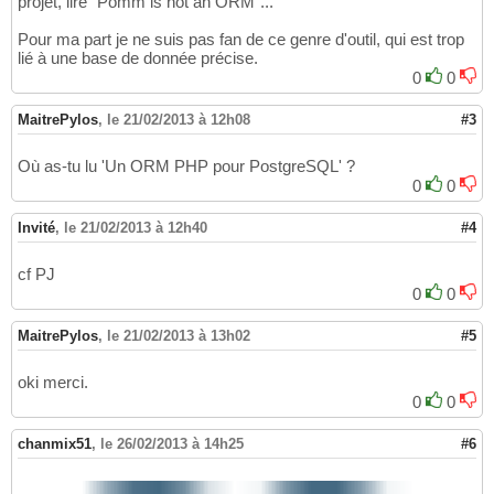
projet, lire "Pomm is not an ORM"...
Pour ma part je ne suis pas fan de ce genre d'outil, qui est trop
lié à une base de donnée précise.
0
0
MaitrePylos
,
le 21/02/2013 à 12h08
#3
Où as-tu lu 'Un ORM PHP pour PostgreSQL' ?
0
0
Invité
,
le 21/02/2013 à 12h40
#4
cf PJ
0
0
MaitrePylos
,
le 21/02/2013 à 13h02
#5
oki merci.
0
0
chanmix51
,
le 26/02/2013 à 14h25
#6