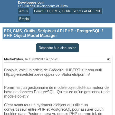
Developpez.com
Le Club des Développeurs et IT Pro
Actus
Forum EDI, CMS, Outils, Scripts et API PHP
Emploi
EDI, CMS, Outils, Scripts et API PHP
:
PostgreSQL /
PHP Object Model Manager
Répondre à la discussion
MaitrePylos
,
le 19/02/2013 à 15h20
#1
Bonjour, voici un article de Grégoire HUBERT sur son outil
http://g-ernaelsten.developpez.com/tutoriels/pomm/
Pomm est un gestionnaire de modèle objet dédié au moteur de
base de données PostgreSQL. Qu'est-ce qu'un gestionnaire de
modèle objet ?
C'est avant tout un hydrateur d'objets qui utilise un
convertisseur entre PHP et PostgreSQL pour assurer qu'un
booléen dans Postgres sera vu depuis PHP comme tel, de