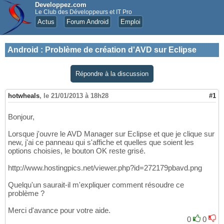
Developpez.com
Le Club des Développeurs et IT Pro
Actus
Forum Android
Emploi
Android
:
Problème de création d'AVD sur Eclipse
Répondre à la discussion
hotwheals
,
le 21/01/2013 à 18h28
#1
Bonjour,
Lorsque j'ouvre le AVD Manager sur Eclipse et que je clique sur
new, j'ai ce panneau qui s'affiche et quelles que soient les
options choisies, le bouton OK reste grisé.
http://www.hostingpics.net/viewer.php?id=272179pbavd.png
Quelqu'un saurait-il m'expliquer comment résoudre ce
problème ?
Merci d'avance pour votre aide.
0
0