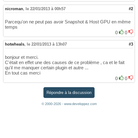
nicroman
,
le 22/01/2013 à 00h57
#2
Parcequ'on ne peut pas avoir Snapshot & Host GPU en même
temps
0
0
hotwheals
,
le 22/01/2013 à 13h07
#3
bonjour et merci.
C'était en effet une des causes de ce problème , ca et le fait
qu'il me manquer certain plugin et autre ...
En tout cas merci
0
0
Répondre à la discussion
© 2000-2026 - www.developpez.com