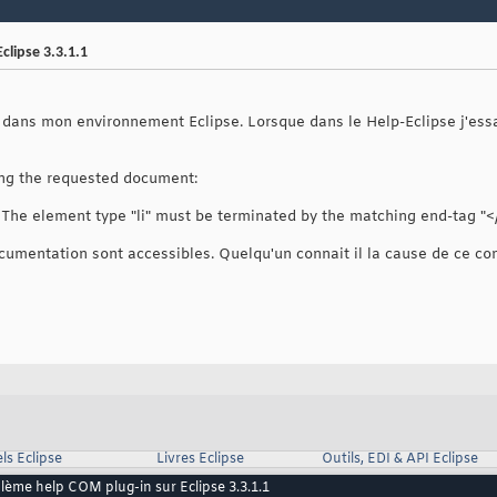
clipse 3.3.1.1
 dans mon environnement Eclipse. Lorsque dans le Help-Eclipse j'essa
ing the requested document:
The element type "li" must be terminated by the matching end-tag "</
cumentation sont accessibles. Quelqu'un connait il la cause de ce co
ls Eclipse
Livres Eclipse
Outils, EDI & API Eclipse
lème help COM plug-in sur Eclipse 3.3.1.1