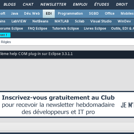
BLOGS
CHAT
NEWSLETTER
EMPLOI
ÉTUDES
DROIT
oft
Java
Dév. Web
EDI
Programmation
SGBD
Office
Mobiles
ains
LabVIEW
NetBeans
MATLAB
Scilab
Visual Studio
WinDev
orums Eclipse
FAQ Eclipse
Tutoriels Eclipse
Livres Eclipse
Outils, EDI & 
ent !
Règles
lème help COM plug-in sur Eclipse 3.3.1.1