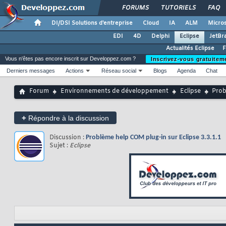
FORUMS
TUTORIELS
FAQ
DI/DSI Solutions d'entreprise
Cloud
IA
ALM
Micros
EDI
4D
Delphi
Eclipse
JetBr
Actualités Eclipse
F
Vous n'êtes pas encore inscrit sur Developpez.com ?
Inscrivez-vous gratuitem
Derniers messages
Actions
Réseau social
Blogs
Agenda
Chat
Forum
Environnements de développement
Eclipse
Prob
+
Répondre à la discussion
Discussion :
Problème help COM plug-in sur Eclipse 3.3.1.1
Sujet :
Eclipse