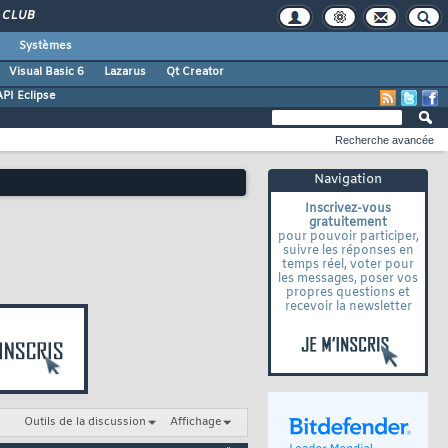
CLUB
Systèmes
Visual Basic 6
Lazarus
Qt Creator
API Eclipse
Recherche avancée
Navigation
Inscrivez-vous
gratuitement
pour pouvoir participer,
suivre les réponses en
temps réel, voter pour
les messages, poser vos
propres questions et
recevoir la newsletter
Outils de la discussion
Affichage