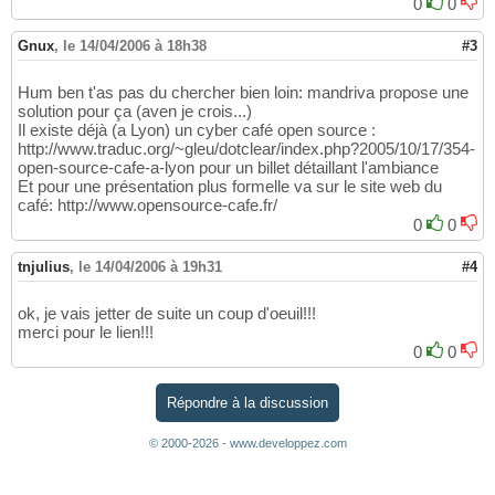
0
0
Gnux
,
le 14/04/2006 à 18h38
#3
Hum ben t'as pas du chercher bien loin: mandriva propose une
solution pour ça (aven je crois...)
Il existe déjà (a Lyon) un cyber café open source :
http://www.traduc.org/~gleu/dotclear/index.php?2005/10/17/354-
open-source-cafe-a-lyon pour un billet détaillant l'ambiance
Et pour une présentation plus formelle va sur le site web du
café: http://www.opensource-cafe.fr/
0
0
tnjulius
,
le 14/04/2006 à 19h31
#4
ok, je vais jetter de suite un coup d'oeuil!!!
merci pour le lien!!!
0
0
Répondre à la discussion
© 2000-2026 - www.developpez.com