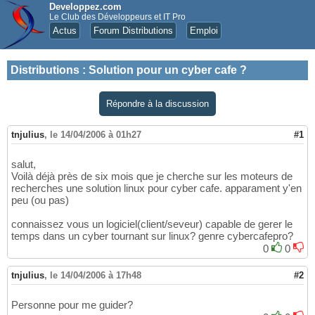
Developpez.com
Le Club des Développeurs et IT Pro
Actus
Forum Distributions
Emploi
Distributions
:
Solution pour un cyber cafe ?
Répondre à la discussion
tnjulius
,
le 14/04/2006 à 01h27
#1
salut,
Voilà déjà près de six mois que je cherche sur les moteurs de
recherches une solution linux pour cyber cafe. apparament y'en
peu (ou pas)
connaissez vous un logiciel(client/seveur) capable de gerer le
temps dans un cyber tournant sur linux? genre cybercafepro?
0
0
tnjulius
,
le 14/04/2006 à 17h48
#2
Personne pour me guider?