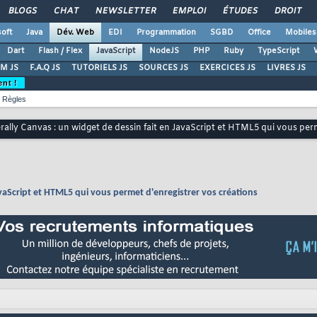
BLOGS
CHAT
NEWSLETTER
EMPLOI
ÉTUDES
DROIT
oft
Java
Dév. Web
EDI
Programmation
SGBD
Office
Mobiles
Dart
Flash / Flex
JavaScript
NodeJS
PHP
Ruby
TypeScript
M JS
F.A.Q JS
TUTORIELS JS
SOURCES JS
EXERCICES JS
LIVRES JS
ent !
Règles
erally Canvas : un widget de dessin fait en JavaScript et HTML5 qui vous per
JavaScript et HTML5 qui vous permet d'enregistrer vos créations