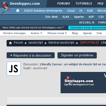
FORUMS
TUTORIELS
FAQ
DI/DSI Solutions d'entreprise
Cloud
IA
ALM
Micros
Dév. Web
AJAX
Apache
ASP
CSS
ACCUEIL JS
FORU
Vous n'êtes pas encore inscrit sur Developpez.com ?
Inscrivez-vous gratuitem
Derniers messages
Actions
Réseau social
Blogs
Agenda
Chat
Forum
JavaScript
Général JavaScript
[API HTML5]
Lit
+
Signaler un problème
Répondre à la discussion
Discussion :
Literally Canvas : un widget de dessin fait en 
Sujet :
JavaScript