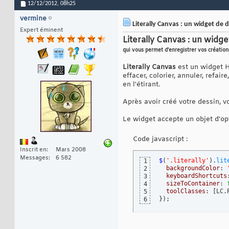
12/12/2012,
08h25
vermine
Literally Canvas : un widget de 
Expert éminent
Literally Canvas : un widg
qui vous permet d'enregistrer vos création
Literally Canvas
est un widget H
effacer, colorier, annuler, refai
en l'étirant.
Après avoir créé votre dessin,
Le widget accepte un objet d'opt
Code javascript :
Inscrit en
Mars 2008
Messages
6 582
$
(
'.literally'
)
.
lit
1
backgroundColor
: 
2
keyboardShortcuts
3
sizeToContainer
: 
4
toolClasses
: 
[
LC.
5
}
)
;
6