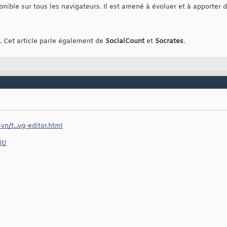
nible sur tous les navigateurs. Il est amené à évoluer et à apporter d
. Cet article parle également de
SocialCount
et
Socrates
.
n/t...vg-editor.html
t/