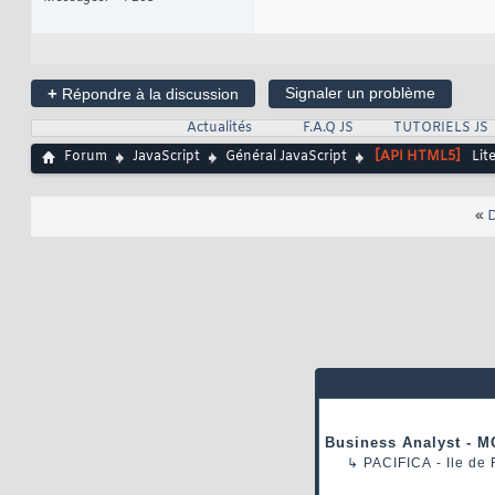
+
Signaler un problème
Répondre à la discussion
Actualités
F.A.Q JS
TUTORIELS JS
Forum
JavaScript
Général JavaScript
[API HTML5]
Lit
«
D
Business Analyst - M
↳
PACIFICA
- Ile de