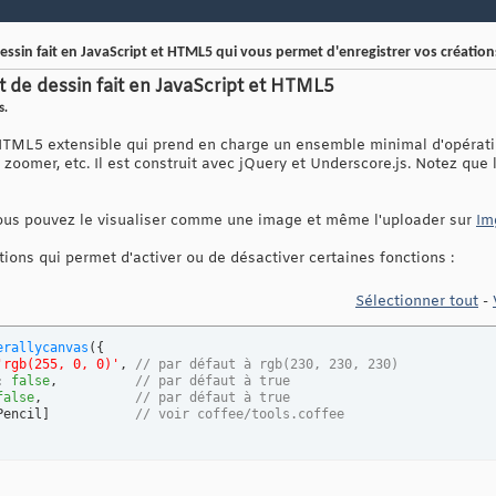
dessin fait en JavaScript et HTML5 qui vous permet d'enregistrer vos création
et de dessin fait en JavaScript et HTML5
s.
TML5 extensible qui prend en charge un ensemble minimal d'opératio
re, zoomer, etc. Il est construit avec jQuery et Underscore.js. Notez qu
 vous pouvez le visualiser comme une image et même l'uploader sur
Im
ions qui permet d'activer ou de désactiver certaines fonctions :
Sélectionner tout
-
erallycanvas
(
{
'rgb(255, 0, 0)'
, 
// par défaut à rgb(230, 230, 230)
: 
false
,          
// par défaut à true
false
,            
// par défaut à true
Pencil
]
// voir coffee/tools.coffee