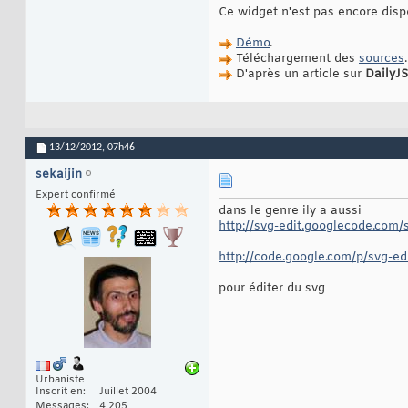
Ce widget n'est pas encore dispo
Démo
.
Téléchargement des
sources
.
D'après un article sur
DailyJS
13/12/2012,
07h46
sekaijin
Expert confirmé
dans le genre ily a aussi
http://svg-edit.googlecode.com/sv
http://code.google.com/p/svg-edi
pour éditer du svg
Urbaniste
Inscrit en
Juillet 2004
Messages
4 205