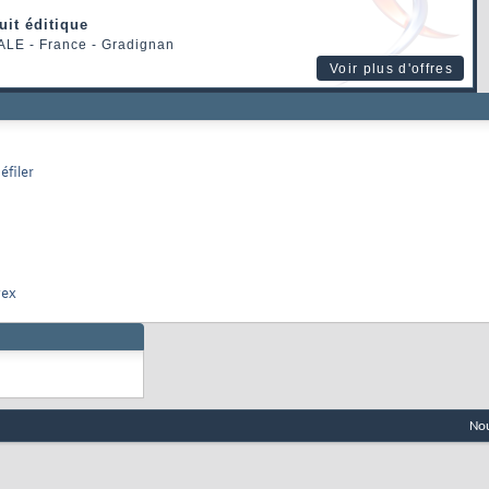
uit éditique
ALE
- France - Gradignan
Voir plus d'offres
éfiler
vex
Nou