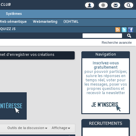
CLUB
Systèmes
Web sémantique
Webmarketing
(X)HTML
QUIZZ JS
Recherche avancée
Navigation
met d'enregistrer vos créations
Inscrivez-vous
gratuitement
pour pouvoir participer,
suivre les réponses en
temps réel, voter pour
les messages, poser vos
propres questions et
recevoir la newsletter
Outils de la discussion
Affichage