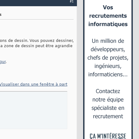
#1
s
ns de dessin. Vous pouvez dessiner,
e la zone de dessin peut être agrandie
gur
.
Visualiser dans une fenêtre à part