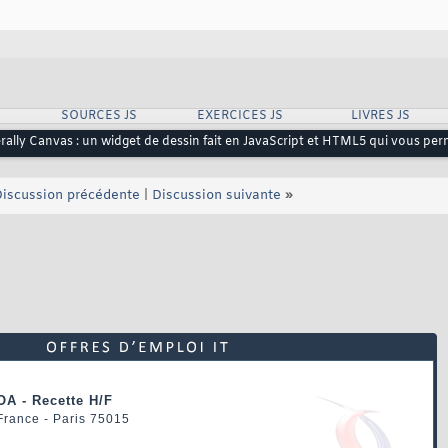
SOURCES JS
EXERCICES JS
LIVRES JS
erally Canvas : un widget de dessin fait en JavaScript et HTML5 qui vous per
iscussion précédente
|
Discussion suivante
»
OA - Recette H/F
 France - Paris 75015