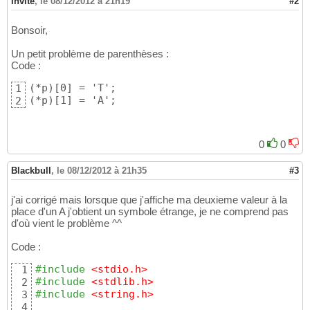
Invité
,
le 08/12/2012 à 21h19
#2
23
for
(
i=
0
;i<
3
;i++
)
{
24
	printf
(
"%c
\n
"
,pointeur
[
i
]
)
;

25
Bonsoir,
}
26
27
Un petit problème de parenthèses :
Code :
28
29
(*p)[0] = 'T';

1
return
EXIT_SUCCESS
;

30
(*p)[1] = 'A';
2
31
}
32
0
0
Blackbull
,
le 08/12/2012 à 21h35
#3
j'ai corrigé mais lorsque que j'affiche ma deuxieme valeur à la
place d'un A j'obtient un symbole étrange, je ne comprend pas
d'où vient le problème ^^
Code :
#include
 <stdio.h>
1
#include
 <stdlib.h>
2
#include
 <string.h>
3
4