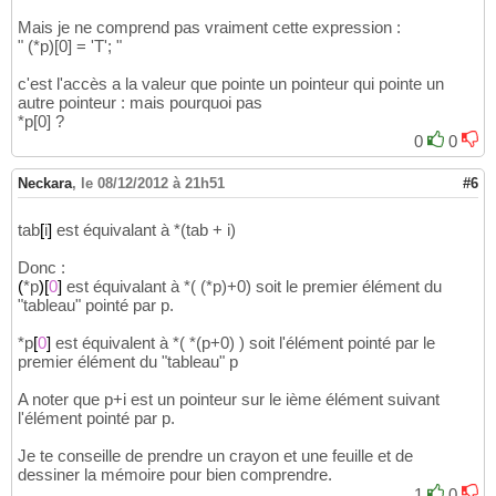
return
EXIT_SUCCESS
;

30
Mais je ne comprend pas vraiment cette expression :
31
" (*p)[0] = 'T'; "
}
32
c'est l'accès a la valeur que pointe un pointeur qui pointe un
autre pointeur : mais pourquoi pas
*p[0] ?
0
0
Neckara
,
le 08/12/2012 à 21h51
#6
tab
[
i
]
est équivalant à *(tab + i)
Donc :
(
*p
)
[
0
]
est équivalant à *( (*p)+0) soit le premier élément du
"tableau" pointé par p.
*p
[
0
]
est équivalent à *( *(p+0) ) soit l'élément pointé par le
premier élément du "tableau" p
A noter que p+i est un pointeur sur le ième élément suivant
l'élément pointé par p.
Je te conseille de prendre un crayon et une feuille et de
dessiner la mémoire pour bien comprendre.
1
0