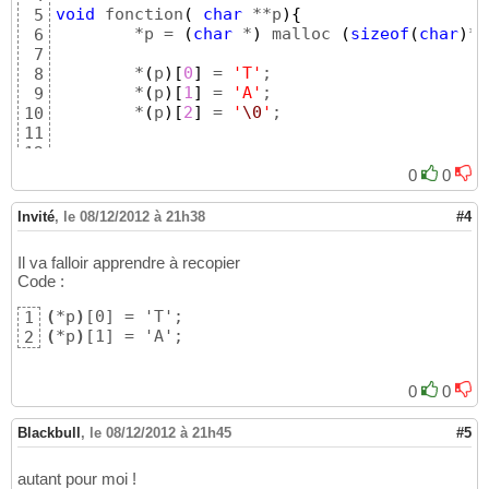
void
 fonction
(
char
 **p
)
{
5
	*p = 
(
char
 *
)
 malloc 
(
sizeof
(
char
)
*
3
6
7
	*
(
p
)
[
0
]
 = 
'T'
;

8
	*
(
p
)
[
1
]
 = 
'A'
;

9
	*
(
p
)
[
2
]
 = 
'
\0
'
;

10
11
12
}
13
0
0
14
int
 main
(
int
 argc, 
char
* argv
[
]
)
{
15
Invité
,
le 08/12/2012 à 21h38
#4
16
int
 i;

17
Il va falloir apprendre à recopier
char
* pointeur = 
NULL
;

18
Code :
19
20
(
*p
)
1
21
(
*p
)
[1] = 'A';
2
	fonction
(
&pointeur
)
;

22
23
for
(
i=
0
;i<
2
;i++
)
{
24
0
0
	printf
(
"%c
\n
"
,pointeur
[
i
]
)
;

25
}
26
Blackbull
,
le 08/12/2012 à 21h45
#5
27
28
autant pour moi !
29