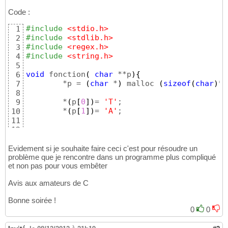
Code :
#include
 <stdio.h>
1
#include
 <stdlib.h>
2
#include
 <regex.h>
3
#include
 <string.h>
4
5
void
 fonction
(
char
 **p
)
{
6
	*p = 
(
char
 *
)
 malloc 
(
sizeof
(
char
)
*
3
7
8
	*
(
p
[
0
]
)
= 
'T'
;

9
	*
(
p
[
1
]
)
= 
'A'
;

10
11
12
}
13
14
Evidement si je souhaite faire ceci c'est pour résoudre un
int
 main
(
int
 argc, 
char
* argv
[
]
)
{
problème que je rencontre dans un programme plus compliqué
15
et non pas pour vous embêter
16
int
 i;

17
Avis aux amateurs de C
char
* pointeur = 
NULL
;

18
19
Bonne soirée !
20
0
0
21
	fonction
(
&pointeur
)
;

22