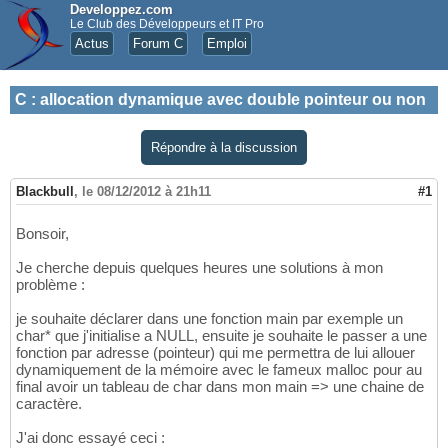
Developpez.com
Le Club des Développeurs et IT Pro
Actus
Forum C
Emploi
C
:
allocation dynamique avec double pointeur ou non
Répondre à la discussion
Blackbull
,
le 08/12/2012 à 21h11
#1
Bonsoir,
Je cherche depuis quelques heures une solutions à mon
problème :
je souhaite déclarer dans une fonction main par exemple un
char* que j'initialise a NULL, ensuite je souhaite le passer a une
fonction par adresse (pointeur) qui me permettra de lui allouer
dynamiquement de la mémoire avec le fameux malloc pour au
final avoir un tableau de char dans mon main => une chaine de
caractère.
J'ai donc essayé ceci :