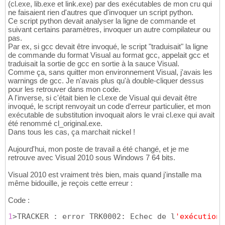
(cl.exe, lib.exe et link.exe) par des exécutables de mon cru qui
ne faisaient rien d'autres que d'invoquer un script python.
Ce script python devait analyser la ligne de commande et
suivant certains paramètres, invoquer un autre compilateur ou
pas.
Par ex, si gcc devait être invoqué, le script "traduisait" la ligne
de commande du format Visual au format gcc, appelait gcc et
traduisait la sortie de gcc en sortie à la sauce Visual.
Comme ça, sans quitter mon environnement Visual, j'avais les
warnings de gcc. Je n'avais plus qu'à double-cliquer dessus
pour les retrouver dans mon code.
A l'inverse, si c'était bien le cl.exe de Visual qui devait être
invoqué, le script renvoyait un code d'erreur particulier, et mon
exécutable de substitution invoquait alors le vrai cl.exe qui avait
été renommé cl_original.exe.
Dans tous les cas, ça marchait nickel !
Aujourd'hui, mon poste de travail a été changé, et je me
retrouve avec Visual 2010 sous Windows 7 64 bits.
Visual 2010 est vraiment très bien, mais quand j'installe ma
même bidouille, je reçois cette erreur :
Code :
1
>TRACKER : error TRK0002: Echec de l
'exécution 