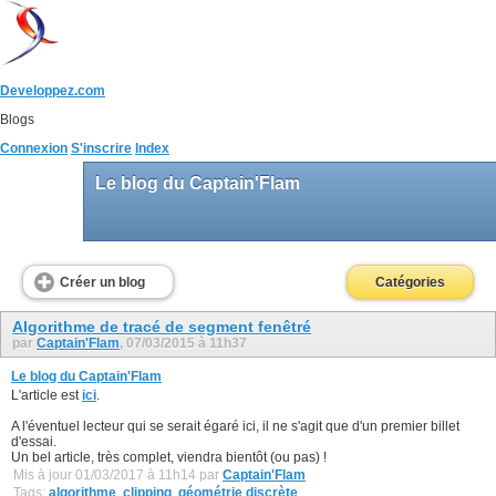
Developpez.com
Blogs
Connexion
S'inscrire
Index
Le blog du Captain'Flam
Créer un blog
Catégories
Algorithme de tracé de segment fenêtré
par
Captain'Flam
, 07/03/2015 à 11h37
Le blog du Captain'Flam
L'article est
ici
.
A l'éventuel lecteur qui se serait égaré ici, il ne s'agit que d'un premier billet
d'essai.
Un bel article, très complet, viendra bientôt (ou pas) !
Mis à jour 01/03/2017 à 11h14 par
Captain'Flam
Tags:
algorithme
,
clipping
,
géométrie discrète