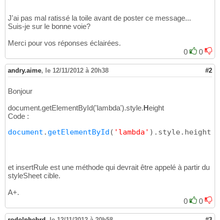
J'ai pas mal ratissé la toile avant de poster ce message...
Suis-je sur le bonne voie?
Merci pour vos réponses éclairées.
0
0
andry.aime
,
le 12/11/2012 à 20h38
#2
Bonjour
document.getElementById('lambda').style.
H
eight
Code :
document
.
getElementById
(
'lambda'
)
.style.height
et insertRule est une méthode qui devrait être appelé à partir du
styleSheet cible.
A+.
0
0
rodolphebrd
,
le 12/11/2012 à 20h58
#3