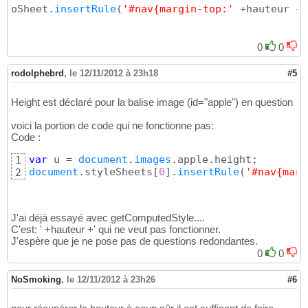
oSheet.
insertRule
(
'#nav{margin-top:'
 +hauteur +
'
0
0
rodolphebrd
,
le 12/11/2012 à 23h18
#5
Height est déclaré pour la balise image (id="apple") en question
voici la portion de code qui ne fonctionne pas:
Code :
var
 u = 
document
.
images
1
document
.styleSheets
[
0
]
.
insertRule
(
'#nav{marg
2
J'ai déjà essayé avec getComputedStyle....
C'est: ' +hauteur +' qui ne veut pas fonctionner.
J'espère que je ne pose pas de questions redondantes.
0
0
NoSmoking
,
le 12/11/2012 à 23h26
#6