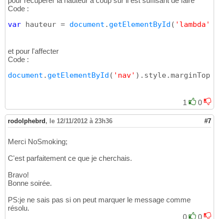
pour récupérer la hauteur à coup sûr il est suffisant de faire
Code :
var
 hauteur = 
document
.
getElementById
(
'lambda'
)
.
et pour l'affecter
Code :
document
.
getElementById
(
'nav'
)
.style.marginTop =
1
0
rodolphebrd
,
le 12/11/2012 à 23h36
#7
Merci NoSmoking;
C'est parfaitement ce que je cherchais.
Bravo!
Bonne soirée.
PS:je ne sais pas si on peut marquer le message comme
résolu.
0
0