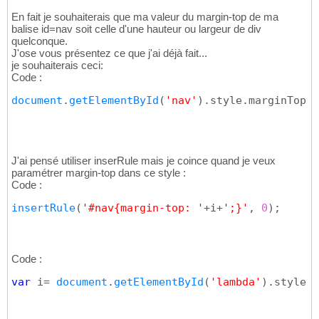
En fait je souhaiterais que ma valeur du margin-top de ma
balise id=nav soit celle d'une hauteur ou largeur de div
quelconque.
J'ose vous présentez ce que j'ai déjà fait...
je souhaiterais ceci:
Code :
document
.
getElementById
(
'nav'
)
.style.marginTop =
J'ai pensé utiliser inserRule mais je coince quand je veux
paramétrer margin-top dans ce style :
Code :
insertRule
(
'#nav{margin-top: '
+i+
';}'
, 
0
)
;
Code :
var
 i= 
document
.
getElementById
(
'lambda'
)
.style.H