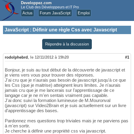
Developpez.com
Le Club des Développeurs et IT Pro
Actus
Forum JavaScript
Emploi
JavaScript
:
Définir une règle Css avec Javascript
Répondre à la discussion
rodolphebrd
,
le 12/11/2012 à 19h20
#1
Bonjour, je suis au tout début de la découverte de javascript et
je viens vers vous pour trouver des réponses.
J'ai cru que je n'aurais pas besoin de javascript jusqu'à ce que
les Css (que je maitrise) atteignent leurs limites. Je n'aurais
jamais cru que je me lancerais sur l'apprentissage de ce
langage car je ne m'en sentais vraiment pas capable.
J'ai donc suivi la formation lumineuse de M.Mouronval
(javascript) sur Video2Brain et je suis actuellement sur un livre
d'apprentissage des bases.
Pardonnez mes questions trop triviales mais je ne parviens pas
à m'en sortir.
Je cherche à définir une propriété css via javascript.