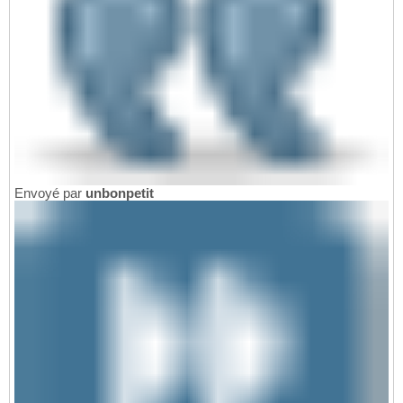
Envoyé par
unbonpetit