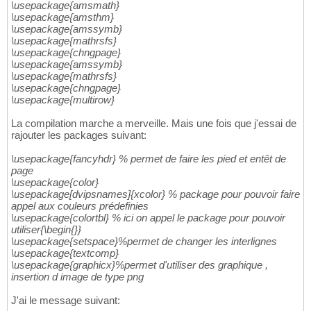
\usepackage{amsmath}
\usepackage{amsthm}
\usepackage{amssymb}
\usepackage{mathrsfs}
\usepackage{chngpage}
\usepackage{amssymb}
\usepackage{mathrsfs}
\usepackage{chngpage}
\usepackage{multirow}
La compilation marche a merveille. Mais une fois que j'essai de
rajouter les packages suivant:
\usepackage{fancyhdr} % permet de faire les pied et entêt de
page
\usepackage{color}
\usepackage[dvipsnames]{xcolor} % package pour pouvoir faire
appel aux couleurs prédefinies
\usepackage{colortbl} % ici on appel le package pour pouvoir
utiliser{\begin{}}
\usepackage{setspace}%permet de changer les interlignes
\usepackage{textcomp}
\usepackage{graphicx}%permet d'utiliser des graphique ,
insertion d image de type png
J'ai le message suivant: