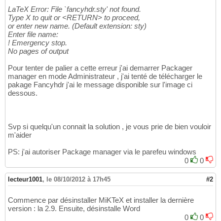
LaTeX Error: File `fancyhdr.sty' not found.
Type X to quit or <RETURN> to proceed,
or enter new name. (Default extension: sty)
Enter file name:
! Emergency stop.
No pages of output
Pour tenter de palier a cette erreur j'ai demarrer Packager
manager en mode Administrateur , j'ai tenté de télécharger le
pakage Fancyhdr j'ai le message disponible sur l'image ci
dessous.
Svp si quelqu'un connait la solution , je vous prie de bien vouloir
m'aider
PS: j'ai autoriser Package manager via le parefeu windows
0
0
lecteur1001
,
le 08/10/2012 à 17h45
#2
Commence par désinstaller MiKTeX et installer la dernière
version : la 2.9. Ensuite, désinstalle Word
0
0