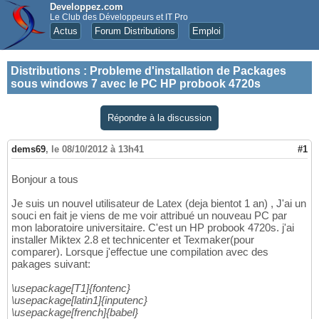
Developpez.com
Le Club des Développeurs et IT Pro
Actus
Forum Distributions
Emploi
Distributions
:
Probleme d'installation de Packages
sous windows 7 avec le PC HP probook 4720s
Répondre à la discussion
dems69
,
le 08/10/2012 à 13h41
#1
Bonjour a tous
Je suis un nouvel utilisateur de Latex (deja bientot 1 an) , J'ai un
souci en fait je viens de me voir attribué un nouveau PC par
mon laboratoire universitaire. C'est un HP probook 4720s. j'ai
installer Miktex 2.8 et technicenter et Texmaker(pour
comparer). Lorsque j'effectue une compilation avec des
pakages suivant:
\usepackage[T1]{fontenc}
\usepackage[latin1]{inputenc}
\usepackage[french]{babel}