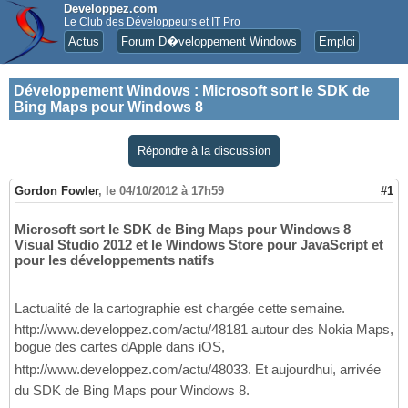
Developpez.com
Le Club des Développeurs et IT Pro
Actus
Forum D�veloppement Windows
Emploi
Développement Windows
:
Microsoft sort le SDK de
Bing Maps pour Windows 8
Répondre à la discussion
Gordon Fowler
,
le 04/10/2012 à 17h59
#1
Microsoft sort le SDK de Bing Maps pour Windows 8
Visual Studio 2012 et le Windows Store pour JavaScript et
pour les développements natifs
Lactualité de la cartographie est chargée cette semaine.
http://www.developpez.com/actu/48181 autour des Nokia Maps,
bogue des cartes dApple dans iOS,
http://www.developpez.com/actu/48033. Et aujourdhui, arrivée
du SDK de Bing Maps pour Windows 8.