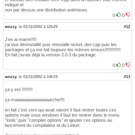
indiqué et
non par dessus une distribution antérieure.
0
0
wozzy
,
le 01/11/2002 à 12h29
#12
J'en ai marre!!!!!
j'ai tout désinstalllé puis réinstallé nickel, dev-cpp puis les
packages et ça me fait toujours les mêmes erreurs!!!!!!!!!!!!!
En fait j'avais déjà la version 2.0.3 du package.
0
0
wozzy
,
le 01/11/2002 à 14h19
#13
ça y est !!!!!!!!!
ça maaaaaaaaaaaaaaarche!!!!
en fait c'est zero qui avait raison! il faut rentrer toutes ces
options mais sous windows il faut les rentrer dans le menu
"tools" puis "compiler options" et ajouter ces options au
lancement du compilateur et du Linker.