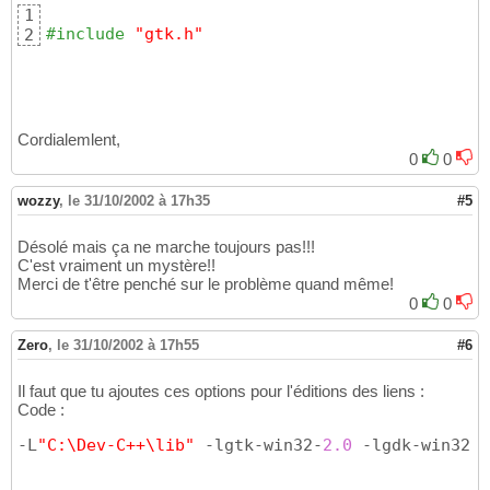
1
#include
 "gtk.h"
2
Cordialemlent,
0
0
wozzy
,
le 31/10/2002 à 17h35
#5
Désolé mais ça ne marche toujours pas!!!
C'est vraiment un mystère!!
Merci de t'être penché sur le problème quand même!
0
0
Zero
,
le 31/10/2002 à 17h55
#6
Il faut que tu ajoutes ces options pour l'éditions des liens :
Code :
-L
"C:\Dev-C++\lib"
 -lgtk-win32-
2.0
 -lgdk-win32-
2