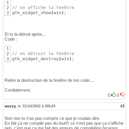
1
// on affiche la fenêtre 
2
gtk_widget_show
(
win
)
;
3
Et tu la détruit après...
Code :
1
// on détruit la fenêtre 
2
gtk_widget_destroy
(
win
)
;
3
Retire la destruction de ta fenêtre de ton code....
Cordialement,
0
0
wozzy
,
le 31/10/2002 à 00h24
#3
Non non tu n'as pas compris ce que je voulais dire.
En fait ça ne compile pas du tout!!! ce n'est pas que ça n'affiche
rien, c'est que ça me fait des erreurs de compilation bizarres.