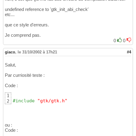
undefined reference to 'gtk_init_abi_check'
etc...
que ce style d'erreurs.
Je comprend pas.
0
0
giaco
,
le 31/10/2002 à 17h21
#4
Salut,
Par curriosité teste :
Code :
1
#include
 "gtk/gtk.h"
2
ou :
Code :