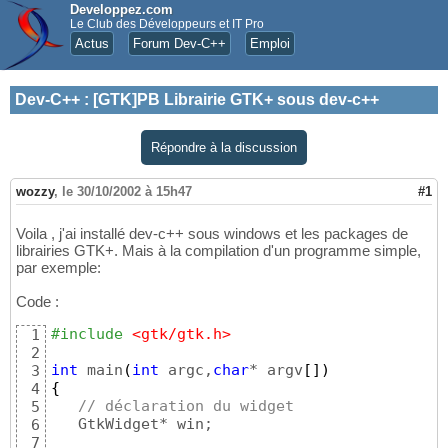
Developpez.com
Le Club des Développeurs et IT Pro
Actus
Forum Dev-C++
Emploi
Dev-C++
:
[GTK]PB Librairie GTK+ sous dev-c++
Répondre à la discussion
wozzy
,
le 30/10/2002 à 15h47
#1
Voila , j'ai installé dev-c++ sous windows et les packages de
librairies GTK+. Mais à la compilation d'un programme simple,
par exemple:
Code :
#include
 <gtk/gtk.h>
1
2
int
 main
(
int
 argc,
char
* argv
[
]
)
3
{
4
// déclaration du widget
5
   GtkWidget* win; 

6
7