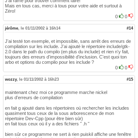
J'ai ramé pour trouver comment faire!
Mais en tous cas, merci à tous pour votre aide et surtout à
Zéro!
0
0
jérôme
,
le 01/11/2002 à 16h14
#14
J'ai testé ton exemple, et impossible, sans arrêt des erreurs de
compilation sur les include. J'ai ajouté le répertoire include/gtk-
2.0 dans le path du compilo (en plus du include) et rien n'y fait,
toujours des erreurs d'impossibilité d'inclusion. C'est quoi ton
arbo et options du compilo pour les include ?
0
0
wozzy
,
le 01/11/2002 à 16h23
#15
maintenant chez moi ce programme marche nickel
plus d'erreurs de compilation
en fait g ajouté dans les répertoires où rechercher les includes
quasiment tous ceux de la sous arborescence de mon
répertoire Dev-Cpp (pour être bien sûr)
en fait tous ceux où il y a des fichiers " .h "
bien sûr ce programme ne sert à rien puiskil affiche une fenêtre