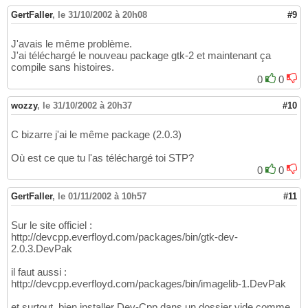
GertFaller
,
le 31/10/2002 à 20h08
#9
J'avais le même problème.
J'ai téléchargé le nouveau package gtk-2 et maintenant ça
compile sans histoires.
0
0
wozzy
,
le 31/10/2002 à 20h37
#10
C bizarre j'ai le même package (2.0.3)
Où est ce que tu l'as téléchargé toi STP?
0
0
GertFaller
,
le 01/11/2002 à 10h57
#11
Sur le site officiel :
http://devcpp.everfloyd.com/packages/bin/gtk-dev-
2.0.3.DevPak
il faut aussi :
http://devcpp.everfloyd.com/packages/bin/imagelib-1.DevPak
et surtout, bien installer Dev-Cpp dans un dossier vide comme