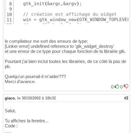
   gtk_init
(
&argc,&argv
)
;

8
9
// création est affichage du widget
10
   win = gtk_window_new
(
GTK_WINDOW_TOPLEVEL
)
11
// on affiche la fenêtre 
12
   gtk_widget_show
(
win
)
;

13
// on détruit la fenêtre
14
   gtk_widget_destroy
(
win
)
;

le compilateur me sort des erreurs de type:
15
[Linker error] undefined reference to 'gtk_widget_destroy'
16
et une erreur de ce type pour chaque fonction de la librairie gtk.
return
0
17
}
18
Pourtant j'ai bien inclut toutes les librairies, de ce côté là pas de
pb.
Quelqu'un pourrait-il m'aider???
Merci d'avance.
0
0
giaco
,
le 30/10/2002 à 18h32
#2
Salut,
Tu affiches la fenetre...
Code :