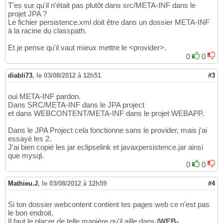
            <property name=
"eclipselink.ddl-
21
T'es sur qu'il n'était pas plutôt dans src/META-INF dans le
                value=
"database"
 /> 

22
projet JPA ?
        </properties> 

23
Le fichier persistence.xml doit être dans un dossier META-INF
	</persistence-unit>

24
à la racine du classpath.
</persistence>
25
Et je pense qu'il vaut mieux mettre le <provider>.
0
0
diabli73
,
le 03/08/2012 à 12h51
#3
oui META-INF pardon.
Dans SRC/META-INF dans le JPA project
et dans WEBCONTENT/META-INF dans le projet WEBAPP.
Dans le JPA Project cela fonctionne sans le provider, mais j'ai
essayé les 2.
J'ai bien copié les jar eclipselink et javaxpersistence.jar ainsi
que mysql.
0
0
Mathieu.J
,
le 03/08/2012 à 12h59
#4
Si ton dossier webcontent contient tes pages web ce n'est pas
le bon endroit.
Il faut le placer de telle manière qu'il aille dans
/WEB-