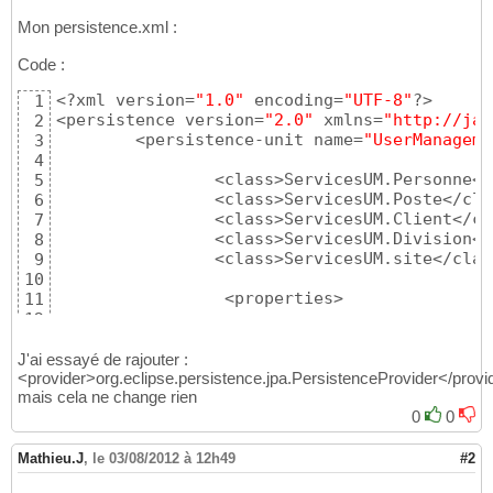
Mon persistence.xml :
Code :
<?xml version=
"1.0"
 encoding=
"UTF-8"
?>

1
<persistence version=
"2.0"
 xmlns=
"http://jav
2
	<persistence-unit name=
"UserManageme
3
4
		<class>ServicesUM.Personne</class>

5
		<class>ServicesUM.Poste</class>

6
		<class>ServicesUM.Client</class>

7
		<class>ServicesUM.Division</class>

8
		<class>ServicesUM.site</class>

9
10
		 <properties> 

11
12
          <property name=
"javax.persistence.
13
            <property name=
"javax.persistenc
14
J'ai essayé de rajouter :
                value=
"jdbc:mysql://localhos
<provider>org.eclipse.persistence.jpa.PersistenceProvider</provi
15
mais cela ne change rien
            <property name=
"javax.persistenc
16
            <property name=
"javax.persistenc
0
0
17
18
            <!-- EclipseLink should create t
19
Mathieu.J
,
le 03/08/2012 à 12h49
#2
            <property name=
"eclipselink.ddl-
20