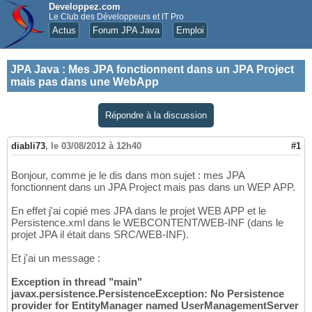
Developpez.com
Le Club des Développeurs et IT Pro
Actus
Forum JPA Java
Emploi
JPA Java
:
Mes JPA fonctionnent dans un JPA Project
mais pas dans une WebApp
Répondre à la discussion
diabli73
,
le 03/08/2012 à 12h40
#1
Bonjour, comme je le dis dans mon sujet : mes JPA
fonctionnent dans un JPA Project mais pas dans un WEP APP.
En effet j'ai copié mes JPA dans le projet WEB APP et le
Persistence.xml dans le WEBCONTENT/WEB-INF (dans le
projet JPA il était dans SRC/WEB-INF).
Et j'ai un message :
Exception in thread "main"
javax.persistence.PersistenceException: No Persistence
provider for EntityManager named UserManagementServer