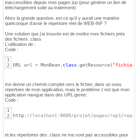
inaccessibles depuis mes pages jsp (pour générer un lien de
téléchargement suite au traitement)
Alors la grande question, est ce qu'il y aurait une manière
quelconque d'avoir le répertoire réel de WEB-INF ?
Une solution que j'ai trouvée est de mettre mes fichiers prés
des fichiers .class
L'utilisation de :
Code :
1
URL url = MonBean.
class
.getResource
(
"fichier.
2
me donne un chemin complet vers le fichier, dans un sous
répertoire de mon application, mais le probléme c'est que mon
application navigue dans des URL genre:
Code :
1
http:
//localhost:8088/projet/pages/rep1/rep2/
2
et les répertoires des .class ne me sont pas accessibles pour