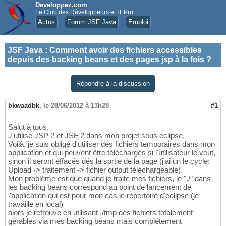
Developpez.com
Le Club des Développeurs et IT Pro
Actus
Forum JSF Java
Emploi
JSF Java
:
Comment avoir des fichiers accessibles
depuis des backing beans et des pages jsp à la fois ?
Répondre à la discussion
bkwaadbk
,
le 28/06/2012 à 13h28
#1
Salut à tous,
J'utilise JSP 2 et JSF 2 dans mon projet sous eclipse,
Voilà, je suis obligé d'utiliser des fichiers temporaires dans mon
application et qui peuvent être téléchargés si l'utilisateur le veut,
sinon il seront effacés dés la sortie de la page (j'ai un le cycle:
Upload -> traitement -> fichier output téléchargeable).
Mon probléme est que quand je traite mes fichiers, le "./" dans
les backing beans correspond au point de lancement de
l'application qui est pour mon cas le répertoire d'eclipse (je
travaille en local)
alors je retrouve en utilisant ./tmp des fichiers totalement
gérables via mes backing beans mais complétement