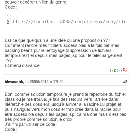
pouvoir générer un lien du genre:
Code :
1
file:
///localhost:8088/projet/repx/repy/fichi
2
Est ce que quelqu'un a une idée ou une proposition ???
Comment rendre mes fichiers accessibles à la fois par mes
backing beans pur le nettoyage (suppression de fichiers
temporaires) et depuis mes pages jsp pour le téléchargement
???
Et merci d'avance
0
0
bkwaadbk
,
le 28/06/2012 à 17h04
#2
Bon, comme solution temporaire je prend le répertoire du fichier
class ou je me trouve, je fais des retours vers l'arrière dans
hiérarchie des dossiers jusqu'à arriver à la racine du projet et
puis naviguer vers mon dossier tmp crée dans la racine pour
être accessible depuis les pages jsp. ca marche mais c'est pas
très propre comme solution je croix
J'ai fini par utiliser ce code :
Code :