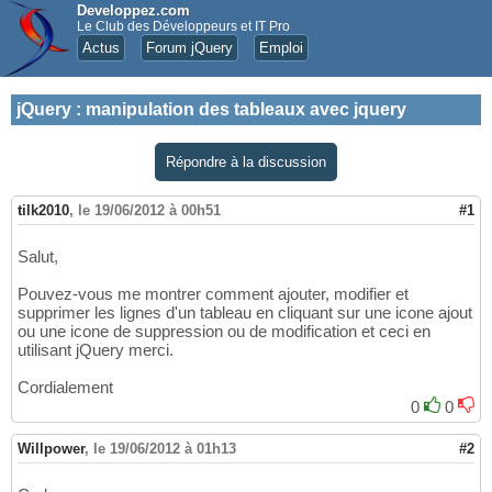
Developpez.com
Le Club des Développeurs et IT Pro
Actus
Forum jQuery
Emploi
jQuery
:
manipulation des tableaux avec jquery
Répondre à la discussion
tilk2010
,
le 19/06/2012 à 00h51
#1
Salut,
Pouvez-vous me montrer comment ajouter, modifier et
supprimer les lignes d'un tableau en cliquant sur une icone ajout
ou une icone de suppression ou de modification et ceci en
utilisant jQuery merci.
Cordialement
0
0
Willpower
,
le 19/06/2012 à 01h13
#2