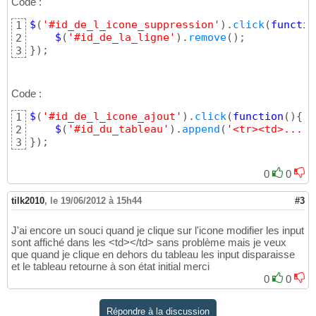
Code :
$
(
'#id_de_l_icone_suppression'
)
.
click
(
functio
1
$
(
'#id_de_la_ligne'
)
.
remove
(
)
2
}
)
;
3
Code :
$
(
'#id_de_l_icone_ajout'
)
.
click
(
function
(
)
{
1
$
(
'#id_du_tableau'
)
.
append
(
'<tr><td>....b
2
}
)
;
3
0
0
tilk2010
,
le 19/06/2012 à 15h44
#3
J'ai encore un souci quand je clique sur l'icone modifier les input
sont affiché dans les <td></td> sans problème mais je veux
que quand je clique en dehors du tableau les input disparaisse
et le tableau retourne à son état initial merci
0
0
Répondre à la discussion