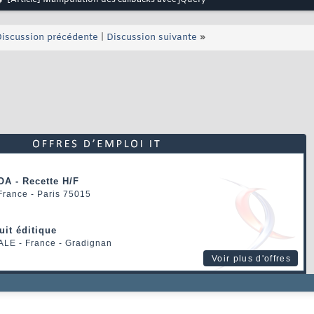
[Article] Manipulation des callbacks avec jQuery
iscussion précédente
|
Discussion suivante
»
OA - Recette H/F
 France - Paris 75015
uit éditique
ALE
- France - Gradignan
Voir plus d'offres