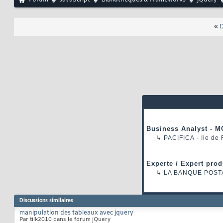
Forum
JavaScript
Bibliothèques & Frameworks
jQuery
«
D
Business Analyst - M
↳
PACIFICA
- Ile de
Experte / Expert prod
↳
LA BANQUE POST
Discussions similaires
manipulation des tableaux avec jquery
Par tilk2010 dans le forum jQuery