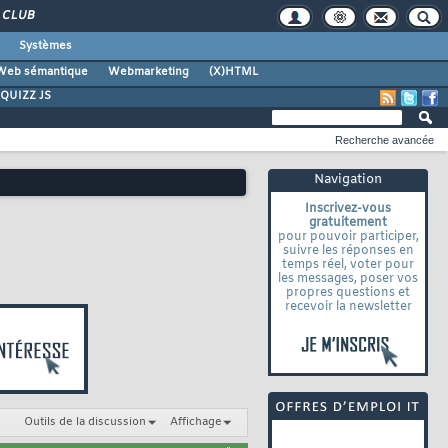
CLUB
Systèmes
Web sémantique
Webmarketing
(X)HTML
QUIZZ JS
Recherche avancée
Navigation
Inscrivez-vous
gratuitement
pour pouvoir participer,
suivre les réponses en
temps réel, voter pour
les messages, poser vos
propres questions et
recevoir la newsletter
Outils de la discussion
Affichage