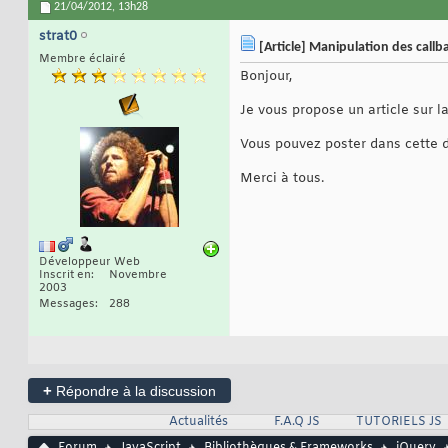
21/04/2012,
13h28
strat0
[Article] Manipulation des callb
Membre éclairé
Bonjour,
Je vous propose un article sur l
Vous pouvez poster dans cette 
Merci à tous.
Développeur Web
Inscrit en
Novembre
2003
Messages
288
+
Répondre à la discussion
Actualités
F.A.Q JS
TUTORIELS JS