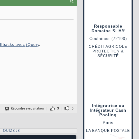
#1
llbacks avec jQuery
.
Répondre avec citation
3
0
QUIZZ JS