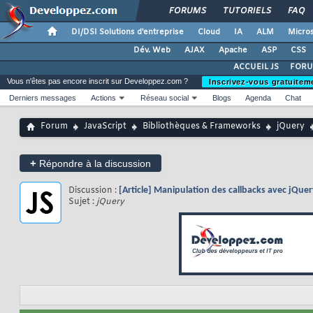
FORUMS
TUTORIELS
FAQ
DI/DSI Solutions d'entreprise
Cloud
IA
ALM
Micros
Dév. Web
AJAX
Apache
ASP
CSS
ACCUEIL JS
FORU
Vous n'êtes pas encore inscrit sur Developpez.com ?
Inscrivez-vous gratuitem
Derniers messages
Actions
Réseau social
Blogs
Agenda
Chat
Forum
JavaScript
Bibliothèques & Frameworks
jQuery
+
Répondre à la discussion
Discussion :
[Article] Manipulation des callbacks avec jQue
Sujet :
jQuery