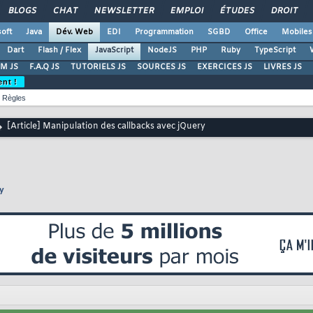
BLOGS
CHAT
NEWSLETTER
EMPLOI
ÉTUDES
DROIT
oft
Java
Dév. Web
EDI
Programmation
SGBD
Office
Mobiles
Dart
Flash / Flex
JavaScript
NodeJS
PHP
Ruby
TypeScript
M JS
F.A.Q JS
TUTORIELS JS
SOURCES JS
EXERCICES JS
LIVRES JS
ent !
Règles
[Article] Manipulation des callbacks avec jQuery
ry