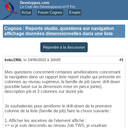
Developpez.com
Le Club des Développeurs et IT Pro
Actus
Forum Cognos
Emploi
Cognos
:
Reports studio, questions sur navigation
affichage données dimensionnelles dans une liste
Répondre à la discussion
koko1966
,
le 14/06/2012 à 16h05
#1
Mes questions concernent certaines améliorations concernant
la navigation dans un rapport liste report studio qui présente en
colonnes au niveau supérieur, la famille de job (avec drill down
possible basé sur la dimension mise en piece jointe),
description job et 3 colonnes sur durée job.
Je souhaiterais pour améliorer le drill-down de la premiere
colonne de la liste (famille de job) faire la chose suivante :
1. Afficher les ancetres de l'element affiché :
=> si je suis descendu au niveau Job TWS, je voudrais