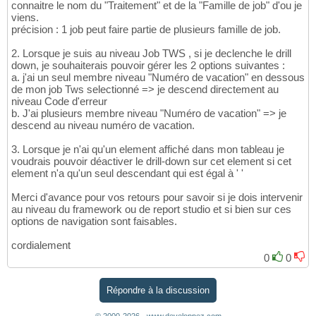
connaitre le nom du "Traitement" et de la "Famille de job" d'ou je
viens.
précision : 1 job peut faire partie de plusieurs famille de job.
2. Lorsque je suis au niveau Job TWS , si je declenche le drill
down, je souhaiterais pouvoir gérer les 2 options suivantes :
a. j'ai un seul membre niveau "Numéro de vacation" en dessous
de mon job Tws selectionné => je descend directement au
niveau Code d'erreur
b. J'ai plusieurs membre niveau "Numéro de vacation" => je
descend au niveau numéro de vacation.
3. Lorsque je n'ai qu'un element affiché dans mon tableau je
voudrais pouvoir déactiver le drill-down sur cet element si cet
element n'a qu'un seul descendant qui est égal à ' '
Merci d'avance pour vos retours pour savoir si je dois intervenir
au niveau du framework ou de report studio et si bien sur ces
options de navigation sont faisables.
cordialement
0
0
Répondre à la discussion
© 2000-2026 - www.developpez.com