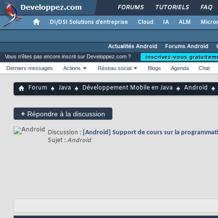
FORUMS
TUTORIELS
FAQ
DI/DSI Solutions d'entreprise
Cloud
IA
ALM
Micros
Actualités Android
Forums Android
Vous n'êtes pas encore inscrit sur Developpez.com ?
Inscrivez-vous gratuitem
Derniers messages
Actions
Réseau social
Blogs
Agenda
Chat
Forum
Java
Développement Mobile en Java
Android
+
Répondre à la discussion
Discussion :
[Android] Support de cours sur la programmat
Sujet :
Android