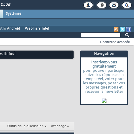
CLUB
Systèmes
tils Android
Webinars Intel
Recherche avancée
Navigation
s [Infos]
Inscrivez-vous
gratuitement
pour pouvoir participer,
suivre les réponses en
temps réel, voter pour
les messages, poser vos
propres questions et
recevoir la newsletter
Outils de la discussion
Affichage