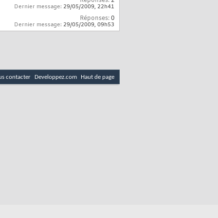
Réponses:
2
Dernier message:
29/05/2009,
22h41
Réponses:
0
Dernier message:
29/05/2009,
09h53
s contacter
Developpez.com
Haut de page