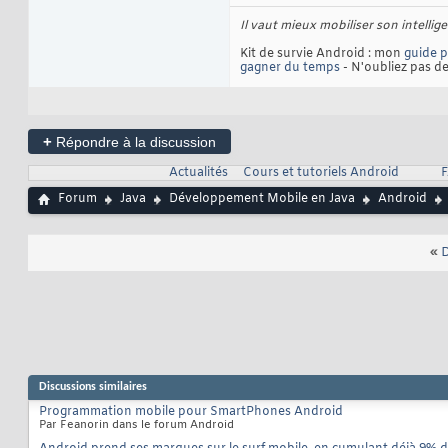
Il vaut mieux mobiliser son intelli
Kit de survie Android : mon
guide 
gagner du temps
- N'oubliez pas d
+
Répondre à la discussion
Actualités
Cours et tutoriels Android
F
Forum
Java
Développement Mobile en Java
Android
«
D
Discussions similaires
Programmation mobile pour SmartPhones Android
Par Feanorin dans le forum Android