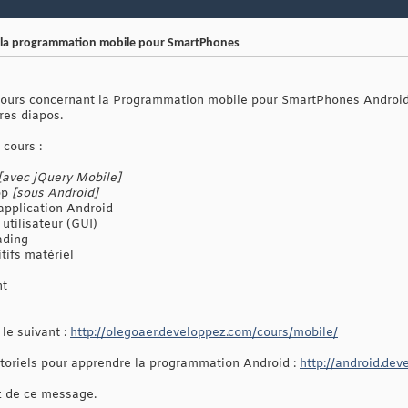
r la programmation mobile pour SmartPhones
cours concernant la Programmation mobile pour SmartPhones Android.
res diapos.
cours :
[avec jQuery Mobile]
pp
[sous Android]
application Android
utilisateur (GUI)
ading
itifs matériel
nt
 le suivant :
http://olegoaer.developpez.com/cours/mobile/
tutoriels pour apprendre la programmation Android :
http://android.dev
ez de ce message.