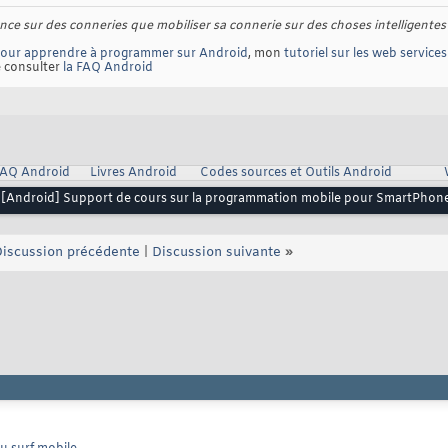
gence sur des conneries que mobiliser sa connerie sur des choses intelligentes
pour apprendre à programmer sur Android
, mon
tutoriel sur les web services
e consulter
la FAQ Android
AQ Android
Livres Android
Codes sources et Outils Android
[Android] Support de cours sur la programmation mobile pour SmartPhone
iscussion précédente
|
Discussion suivante
»