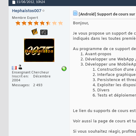
11/06/2012,
10h24
Hephaistos007
[Android] Support de cours su
Membre Expert
Bonjour,
Je vous propose un support de 
indiqués dans les toutes premiè
Au programme de ce support de 
Avant-propos
Développer une WebApp
Développer une MobileA
Construction d'une 
Enseignant Chercheur
Interface graphique 
Inscrit en
Décembre
Persistence et thre
2004
Exploiter les dispos
Messages
2 493
Divers
Tests et déploieme
Le lien du supports de cours est
Voir aussi la page de cours et 
Si vous souhaitez réagir, profit