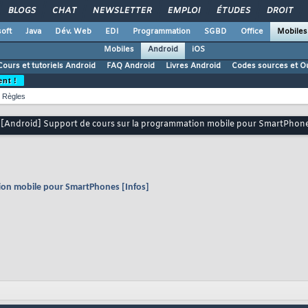
BLOGS
CHAT
NEWSLETTER
EMPLOI
ÉTUDES
DROIT
oft
Java
Dév. Web
EDI
Programmation
SGBD
Office
Mobiles
Mobiles
Android
iOS
Cours et tutoriels Android
FAQ Android
Livres Android
Codes sources et Ou
ent !
Règles
[Android] Support de cours sur la programmation mobile pour SmartPhone
ion mobile pour SmartPhones [Infos]