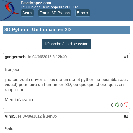
Developpez.com
Le Club des Développeurs et IT Pro
Actus
Forum 3D Python
Emploi
3D Python
:
Un humain en 3D
Répondre à la discussion
gadgetroch
,
le 04/06/2012 à 12h40
#1
Bonjour,
j'aurais voulu savoir s'il existe un script python (si possible sous
visual) pour faire un humain en 3D, ou quelque chose qui s'en
rapproche.
Merci d'avance
0
0
VinsS
,
le 04/06/2012 à 14h05
#2
Salut,