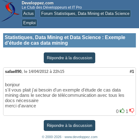
Developpez.com
Le Club des Développeurs et IT Pro
Actus
Forum Statistiques, Data Mining et Data Science
Emploi
Statistiques, Data Mining et Data Science
:
Exemple
d'étude de cas data mining
Répondre à la discussion
safae890
,
le 14/04/2012 à 22h15
#1
bonjour
s'il vous plait j'ai besoin d'un exemple d'étude de cas data
mining dans le secteur de télécommunication avec tous les
docs nécessaire
merci d'avance
0
1
Répondre à la discussion
© 2000-2026 - www.developpez.com