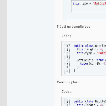
this
.type = 
"BattleS
? Ceci ne compile pas
Code :
public
class
 Battle
1
this
.length = 
4
; 

2
this
.type = 
"Batt
3
4
  BattleShip 
(
char
 
5
super
(
c,n,EW, 
4
6
}
7
}
8
Cela non plus:
Code :
public
class
 Battle
1
this
.length = 
4
; 

2