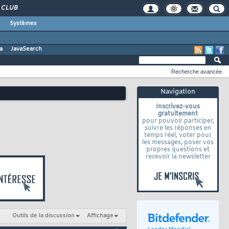
CLUB
Systèmes
a
JavaSearch
Recherche avancée
Navigation
Inscrivez-vous
gratuitement
pour pouvoir participer,
suivre les réponses en
temps réel, voter pour
les messages, poser vos
propres questions et
recevoir la newsletter
Outils de la discussion
Affichage