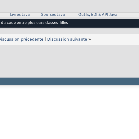
Livres Java
Sources Java
Outils, EDI & API Java
 du code entre plusieurs classes-filles
iscussion précédente
|
Discussion suivante
»