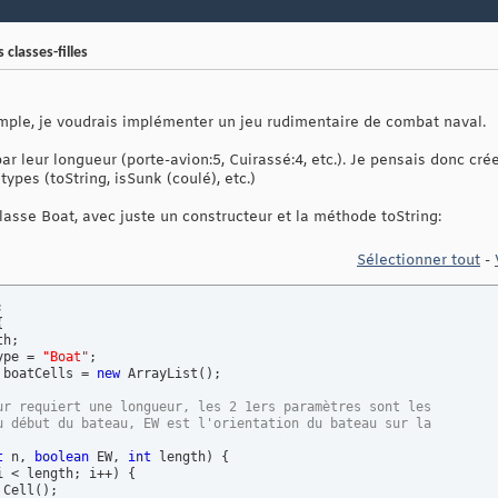
classes-filles
exemple, je voudrais implémenter un jeu rudimentaire de combat naval.
ar leur longueur (porte-avion:5, Cuirassé:4, etc.). Je pensais donc cr
pes (toString, isSunk (coulé), etc.)
classe Boat, avec juste un constructeur et la méthode toString:
Sélectionner tout
-
{
h;

ype = 
"Boat"
;

 boatCells = 
new
 ArrayList
(
)
;

ur requiert une longueur, les 2 1ers paramètres sont les
u début du bateau, EW est l'orientation du bateau sur la
t
 n, 
boolean
 EW, 
int
 length
)
{
i < length; i++
)
{
 Cell
(
)
;
