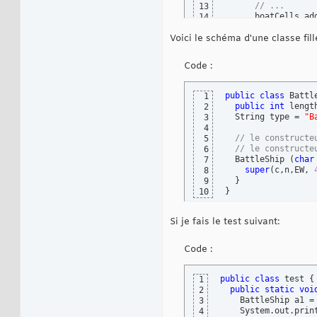
// ...
13
      boatCells.ad
14
}
15
Voici le schéma d'une classe fil
}
16
public
 String to
17
    String s = 
new
18
Code :
    Iterator<Cell>
19
while
(
e.hasNex
20
      Cell C = e.n
21
public
class
 Battl
1
      s += C.c + 
"
22
public
int
 lengt
2
}
23
  String type = 
"B
3
return
 s;

24
4
}
25
// le constructe
5
}
26
// le constructe
6
  BattleShip 
(
char
7
super
(
c,n,EW, 
8
}
9
}
10
Si je fais le test suivant:
Code :
public
class
 test 
{
1
public
static
voi
2
    BattleShip a1 =
3
    System.out.prin
4