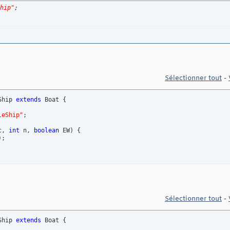
hip"
;
Sélectionner tout
-
Ship 
extends
 Boat 
{
leShip"
;

c, 
int
 n, 
boolean
 EW
)
{
)
;

Sélectionner tout
-
Ship 
extends
 Boat 
{