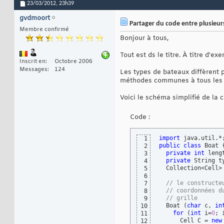
23/03/2012,
23h39
gvdmoort
Partager du code entre plusieurs 
Membre confirmé
Bonjour à tous,
Tout est ds le titre. À titre d'
Inscrit en
Octobre 2006
Messages
124
Les types de bateaux diffèrent p
méthodes communes à tous les ty
Voici le schéma simplifié de la 
Code :
import
1
public
class
 Boat 
2
private
int
 lengt
3
private
 String t
4
  Collection<Cell>
5
6
// le constructe
7
// coordonnées d
8
// grille
9
  Boat 
(
char
 c, 
in
10
for
(
int
 i=
0
; 
11
      Cell C = 
new
12