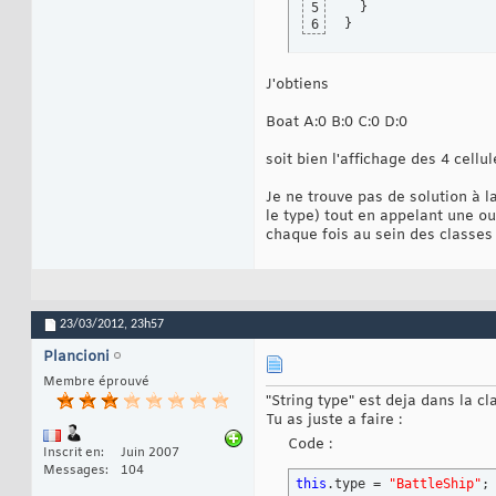
}
5
}
6
J'obtiens
Boat A:0 B:0 C:0 D:0
soit bien l'affichage des 4 cellu
Je ne trouve pas de solution à l
le type) tout en appelant une o
chaque fois au sein des classes f
23/03/2012,
23h57
Plancioni
Membre éprouvé
"String type" est deja dans la cl
Tu as juste a faire :
Code :
Inscrit en
Juin 2007
Messages
104
this
.type = 
"BattleShip"
;