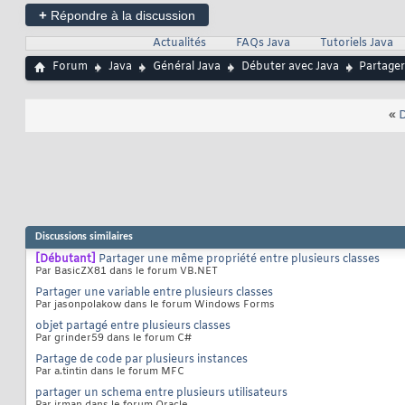
+
Répondre à la discussion
Actualités
FAQs Java
Tutoriels Java
Forum
Java
Général Java
Débuter avec Java
Partager
«
D
Discussions similaires
[Débutant]
Partager une même propriété entre plusieurs classes
Par BasicZX81 dans le forum VB.NET
Partager une variable entre plusieurs classes
Par jasonpolakow dans le forum Windows Forms
objet partagé entre plusieurs classes
Par grinder59 dans le forum C#
Partage de code par plusieurs instances
Par a.tintin dans le forum MFC
partager un schema entre plusieurs utilisateurs