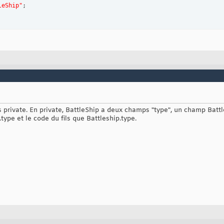
leShip"
;

s private. En private, BattleShip a deux champs "type", un champ Batt
type et le code du fils que Battleship.type.