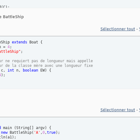
d
(
C
)
;

le BattleShip
String
(
)
{
 String
(
type + 
" "
)
;

Sélectionner tout
-
 e = boatCells.iterator
(
)
;

t
(
)
)
{
ext
(
)
;

eShip 
extends
 Boat 
{
:"
 + C.n + 
" "
;

h = 
4
; 

attleShip"
;

ur ne requiert pas de longueur mais appelle
ur de la classe mère avec une longueur fixe
 c, 
int
 n, 
boolean
 EW
)
{
4
)
;

Sélectionner tout
-
d
 main 
(
String
[
]
 argv
)
{
 
new
 BattleShip
(
'A'
,
0
,
true
)
;

tln
(
a1
)
;
