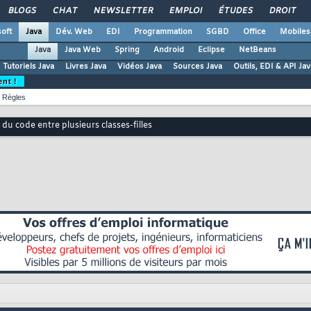
BLOGS
CHAT
NEWSLETTER
EMPLOI
ÉTUDES
DROIT
oft
Java
Dév. Web
EDI
Programmation
SGBD
Office
Mobiles
Java
Java Web
Spring
Android
Eclipse
NetBeans
Tutoriels Java
Livres Java
Vidéos Java
Sources Java
Outils, EDI & API Jav
ent !
Règles
 du code entre plusieurs classes-filles