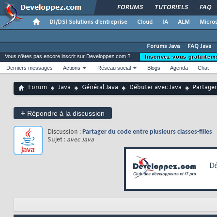
FORUMS
TUTORIELS
FAQ
DI/DSI Solutions d'entreprise
Cloud
IA
ALM
Micros
Forums Java
FAQ Java
Vous n'êtes pas encore inscrit sur Developpez.com ?
Inscrivez-vous gratuitem
Derniers messages
Actions
Réseau social
Blogs
Agenda
Chat
Forum
Java
Général Java
Débuter avec Java
Partager
+
Répondre à la discussion
Discussion :
Partager du code entre plusieurs classes-filles
Sujet :
avec Java