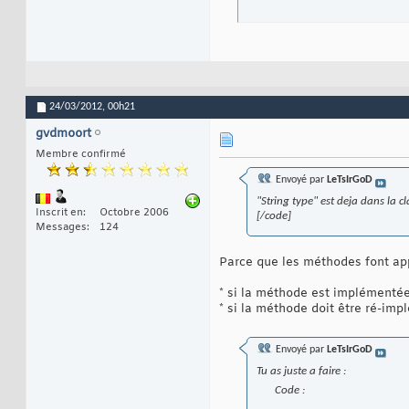
24/03/2012,
00h21
gvdmoort
Membre confirmé
Envoyé par
LeTsIrGoD
"String type" est deja dans la cl
Inscrit en
Octobre 2006
[/code]
Messages
124
Parce que les méthodes font appe
* si la méthode est implémentée 
* si la méthode doit être ré-imp
Envoyé par
LeTsIrGoD
Tu as juste a faire :
Code :